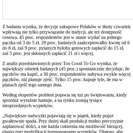
Z badania wynika, że decyzje zakupowe Polaków w tłusty czwartek
wpływają nie tylko przywiązanie do tradycji, ale też dostępność
cenowa. 45 proc. respondentów jest w stanie wydać na jednego
pączka od 3 do 5 zł. 29 proc. badanych zaakceptowałby kwotę od 6
do 8 zł, zaś 9 proc. pytanych byłoby gotowych zapłacić do 15 zł,
zaś 5 proc. jest skłonnych zapłacić 21 zł i więcej.
Z analiz przedstawionych przez Too Good To Go wynika, że
największy odsetek badanych (45 proc.) spontanicznie decyduje, ile
pączków ma kupić, a 30 proc. respondentów nabywa zwykle więcej
pączków, niż planuje zjeść. Tylko 15 proc. kupuje tyle, ile ma w
planach zjeść tego samego dnia.
Według ekspertów problem pojawia się tuż po świętowaniu, kiedy
sprzedaż wyraźnie hamuje, a na rynku zostają tysiące
niesprzedanych wypieków.
„Największe nadwyżki pojawiają się w piątek, kiedy popyt
gwałtownie spada. Przy dużej skali produkcji trudno precyzyjnie
zaplanować ilości, a nie każda cukiernia ma możliwość bieżącej,
elastycznej modyfikacji harmonogramu wypieków. Dlatego, aby