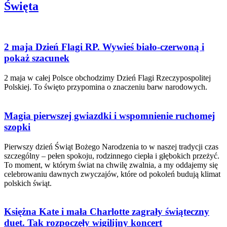
Święta
2 maja Dzień Flagi RP. Wywieś biało-czerwoną i
pokaż szacunek
2 maja w całej Polsce obchodzimy Dzień Flagi Rzeczypospolitej
Polskiej. To święto przypomina o znaczeniu barw narodowych.
Magia pierwszej gwiazdki i wspomnienie ruchomej
szopki
Pierwszy dzień Świąt Bożego Narodzenia to w naszej tradycji czas
szczególny – pełen spokoju, rodzinnego ciepła i głębokich przeżyć.
To moment, w którym świat na chwilę zwalnia, a my oddajemy się
celebrowaniu dawnych zwyczajów, które od pokoleń budują klimat
polskich świąt.
Księżna Kate i mała Charlotte zagrały świąteczny
duet. Tak rozpoczęły wigilijny koncert