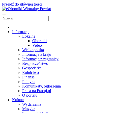
Przejdź do głównej treści
Informacje
Lokalne
Oborniki
Video
Wielkopolska
Informacje z kraju
Informacje z zagranicy
Bezpieczeństwo
Gospodarka
Rolnictwo
Finanse
Polityka
Komunikaty, ogłoszenia
Praca na Pracuj.pl
O portalu
Kultura
Wydarzenia
Muzyka