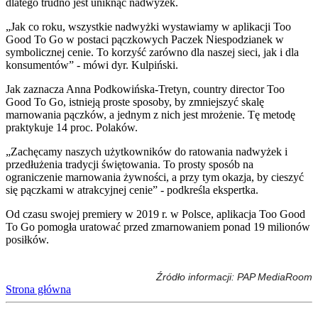
dlatego trudno jest uniknąć nadwyżek.
„Jak co roku, wszystkie nadwyżki wystawiamy w aplikacji Too
Good To Go w postaci pączkowych Paczek Niespodzianek w
symbolicznej cenie. To korzyść zarówno dla naszej sieci, jak i dla
konsumentów” - mówi dyr. Kulpiński.
Jak zaznacza Anna Podkowińska-Tretyn, country director Too
Good To Go, istnieją proste sposoby, by zmniejszyć skalę
marnowania pączków, a jednym z nich jest mrożenie. Tę metodę
praktykuje 14 proc. Polaków.
„Zachęcamy naszych użytkowników do ratowania nadwyżek i
przedłużenia tradycji świętowania. To prosty sposób na
ograniczenie marnowania żywności, a przy tym okazja, by cieszyć
się pączkami w atrakcyjnej cenie” - podkreśla ekspertka.
Od czasu swojej premiery w 2019 r. w Polsce, aplikacja Too Good
To Go pomogła uratować przed zmarnowaniem ponad 19 milionów
posiłków.
Źródło informacji: PAP MediaRoom
Strona główna