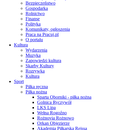
Bezpieczeństwo
Gospodarka
Rolnictwo
Finanse
Polityka
Komunikaty, ogłoszenia
Praca na Pracuj.pl
O portalu
Kultura
Wydarzenia
Muzyka
Zapowiedzi kultura
Skarby Kultury
Rozrywka
Kultura
Sport
Piłka ręczna
Piłka nożna
Sparta Oborniki - piłka nożna
Golnica Ryczywół
LKS Lipa
Wełna Rogoźno
Rożnovia Rożnowo
Orkan Objezierze
Akademia Piłkarska Reissa