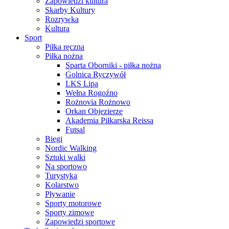
Zapowiedzi kultura
Skarby Kultury
Rozrywka
Kultura
Sport
Piłka ręczna
Piłka nożna
Sparta Oborniki - piłka nożna
Golnica Ryczywół
LKS Lipa
Wełna Rogoźno
Rożnovia Rożnowo
Orkan Objezierze
Akademia Piłkarska Reissa
Futsal
Biegi
Nordic Walking
Sztuki walki
Na sportowo
Turystyka
Kolarstwo
Pływanie
Sporty motorowe
Sporty zimowe
Zapowiedzi sportowe