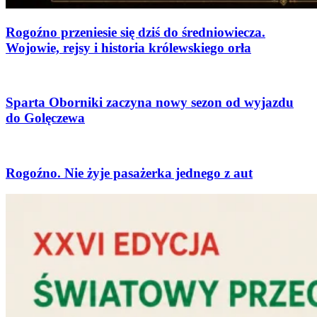
Rogoźno przeniesie się dziś do średniowiecza.
Wojowie, rejsy i historia królewskiego orła
Sparta Oborniki zaczyna nowy sezon od wyjazdu
do Golęczewa
Rogoźno. Nie żyje pasażerka jednego z aut