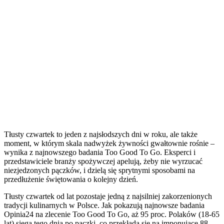
Tłusty czwartek to jeden z najsłodszych dni w roku, ale także
moment, w którym skala nadwyżek żywności gwałtownie rośnie –
wynika z najnowszego badania Too Good To Go. Eksperci i
przedstawiciele branży spożywczej apelują, żeby nie wyrzucać
niezjedzonych pączków, i dzielą się sprytnymi sposobami na
przedłużenie świętowania o kolejny dzień.
Tłusty czwartek od lat pozostaje jedną z najsilniej zakorzenionych
tradycji kulinarnych w Polsce. Jak pokazują najnowsze badania
Opinia24 na zlecenie Too Good To Go, aż 95 proc. Polaków (18-65
lat) sięga tego dnia po pączki, co przekłada się na imponujące 88