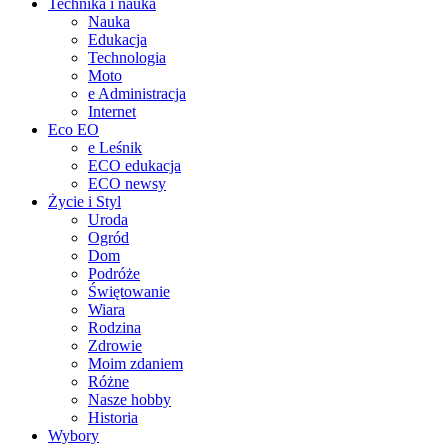
Technika i nauka
Nauka
Edukacja
Technologia
Moto
e Administracja
Internet
Eco EO
e Leśnik
ECO edukacja
ECO newsy
Życie i Styl
Uroda
Ogród
Dom
Podróże
Świętowanie
Wiara
Rodzina
Zdrowie
Moim zdaniem
Różne
Nasze hobby
Historia
Wybory