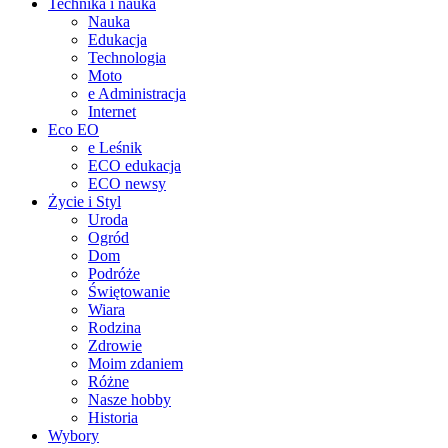
Technika i nauka
Nauka
Edukacja
Technologia
Moto
e Administracja
Internet
Eco EO
e Leśnik
ECO edukacja
ECO newsy
Życie i Styl
Uroda
Ogród
Dom
Podróże
Świętowanie
Wiara
Rodzina
Zdrowie
Moim zdaniem
Różne
Nasze hobby
Historia
Wybory