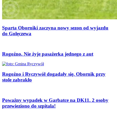
Sparta Oborniki zaczyna nowy sezon od wyjazdu
do Golęczewa
Rogoźno. Nie żyje pasażerka jednego z aut
Rogoźno i Ryczywół dogadały się. Obornik przy
stole zabrakło
Poważny wypadek w Garbatce na DK11. 2 osoby
przewieziono do szpitala!