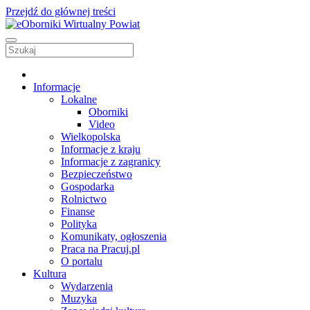
Przejdź do głównej treści
Informacje
Lokalne
Oborniki
Video
Wielkopolska
Informacje z kraju
Informacje z zagranicy
Bezpieczeństwo
Gospodarka
Rolnictwo
Finanse
Polityka
Komunikaty, ogłoszenia
Praca na Pracuj.pl
O portalu
Kultura
Wydarzenia
Muzyka