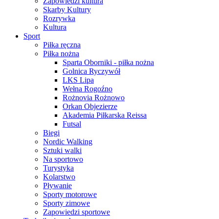
Zapowiedzi kultura
Skarby Kultury
Rozrywka
Kultura
Sport
Piłka ręczna
Piłka nożna
Sparta Oborniki - piłka nożna
Golnica Ryczywół
LKS Lipa
Wełna Rogoźno
Rożnovia Rożnowo
Orkan Objezierze
Akademia Piłkarska Reissa
Futsal
Biegi
Nordic Walking
Sztuki walki
Na sportowo
Turystyka
Kolarstwo
Pływanie
Sporty motorowe
Sporty zimowe
Zapowiedzi sportowe