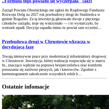
„Formuła tego powiatu się wyczerpała" (akt)
Zarząd Powiatu Obornickiego nie zgłosi do Rządowego Funduszu
Rozwoju Dróg na 2027 rok przebudowy drogi do Studzieńca w
gminie Rogoźno. Za tą inwestycją głosowało dwoje z pięciorga
członków zarządu, troje się wstrzymało — i to wystarczyło, by
wniosek upadł. Decyzja zapadła mimo że powiat sam wcześni…
Przebudowa drogi w Chrustowie wkracza w
decydującą fazę
Trwają intensywne prace przy modernizacji infrastruktury drogowej
w Chrustowie. Inwestycja, której realizacja rozpoczęła się w marcu
br., znacząco wpłynie na poprawę bezpieczeństwa oraz komfortu
poruszania się zarówno pieszych, jak i kierowców. Zgodnie z
harmonogramem zakończenie wszystkich robót b…
Ostatnie infomacje