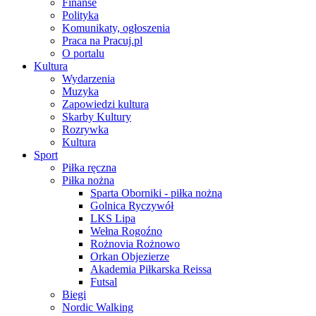
Finanse
Polityka
Komunikaty, ogłoszenia
Praca na Pracuj.pl
O portalu
Kultura
Wydarzenia
Muzyka
Zapowiedzi kultura
Skarby Kultury
Rozrywka
Kultura
Sport
Piłka ręczna
Piłka nożna
Sparta Oborniki - piłka nożna
Golnica Ryczywół
LKS Lipa
Wełna Rogoźno
Rożnovia Rożnowo
Orkan Objezierze
Akademia Piłkarska Reissa
Futsal
Biegi
Nordic Walking