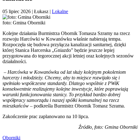
05 lipiec 2026
| Łukasz |
Lokalne
foto: Gmina Oborniki
Kolejne działania Burmistrza Obornik Tomasza Szramy na rzecz
rozwoju Harcówki w Kowanówku właśnie nabierają tempa.
Rozpoczęła się budowa przyłącza kanalizacji sanitarnej, dzięki
której Stanica Harcerska „Gniazdo” będzie jeszcze lepiej
przygotowana do tegorocznej akcji letniej oraz kolejnych sezonów
działalności.
–
Harcówka w Kowanówku od lat służy kolejnym pokoleniom
harcerzy i młodzieży. Chcemy, aby to miejsce rozwijało się i
spełniało współczesne standardy. Dlatego wspólnie z PWiK
konsekwentnie realizujemy kolejne inwestycje, które poprawiają
warunki funkcjonowania stanicy. To przykład bardzo dobrej
współpracy samorządu i naszej spółki komunalnej na rzecz
mieszkańców
– podkreśla Burmistrz Obornik Tomasz Szrama.
Zakończenie prac zaplanowano na 10 lipca.
Źródło, foto: Gmina Oborniki
Oborniki