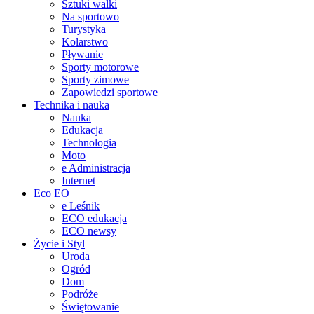
Sztuki walki
Na sportowo
Turystyka
Kolarstwo
Pływanie
Sporty motorowe
Sporty zimowe
Zapowiedzi sportowe
Technika i nauka
Nauka
Edukacja
Technologia
Moto
e Administracja
Internet
Eco EO
e Leśnik
ECO edukacja
ECO newsy
Życie i Styl
Uroda
Ogród
Dom
Podróże
Świętowanie