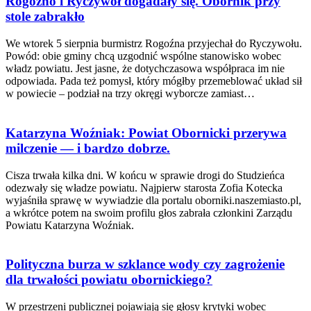
Rogoźno i Ryczywół dogadały się. Obornik przy
stole zabrakło
We wtorek 5 sierpnia burmistrz Rogoźna przyjechał do Ryczywołu.
Powód: obie gminy chcą uzgodnić wspólne stanowisko wobec
władz powiatu. Jest jasne, że dotychczasowa współpraca im nie
odpowiada. Pada też pomysł, który mógłby przemeblować układ sił
w powiecie – podział na trzy okręgi wyborcze zamiast…
Katarzyna Woźniak: Powiat Obornicki przerywa
milczenie — i bardzo dobrze.
Cisza trwała kilka dni. W końcu w sprawie drogi do Studzieńca
odezwały się władze powiatu. Najpierw starosta Zofia Kotecka
wyjaśniła sprawę w wywiadzie dla portalu oborniki.naszemiasto.pl,
a wkrótce potem na swoim profilu głos zabrała członkini Zarządu
Powiatu Katarzyna Woźniak.
Polityczna burza w szklance wody czy zagrożenie
dla trwałości powiatu obornickiego?
W przestrzeni publicznej pojawiają się głosy krytyki wobec