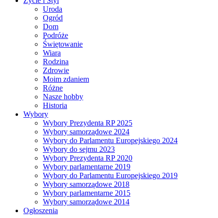
Życie i Styl
Uroda
Ogród
Dom
Podróże
Świętowanie
Wiara
Rodzina
Zdrowie
Moim zdaniem
Różne
Nasze hobby
Historia
Wybory
Wybory Prezydenta RP 2025
Wybory samorządowe 2024
Wybory do Parlamentu Europejskiego 2024
Wybory do sejmu 2023
Wybory Prezydenta RP 2020
Wybory parlamentarne 2019
Wybory do Parlamentu Europejskiego 2019
Wybory samorządowe 2018
Wybory parlamentarne 2015
Wybory samorządowe 2014
Ogłoszenia