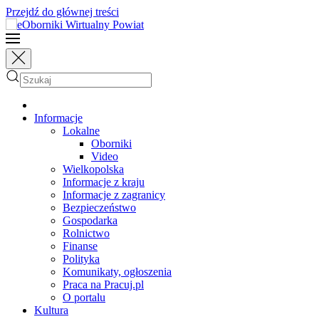
Przejdź do głównej treści
Informacje
Lokalne
Oborniki
Video
Wielkopolska
Informacje z kraju
Informacje z zagranicy
Bezpieczeństwo
Gospodarka
Rolnictwo
Finanse
Polityka
Komunikaty, ogłoszenia
Praca na Pracuj.pl
O portalu
Kultura