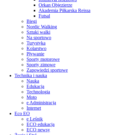
Orkan Objezierze
Akademia Piłkarska Reissa
Futsal
Biegi
Nordic Walking
Sztuki walki
Na sportowo
Turystyka
Kolarstwo
Pływanie
Sporty motorowe
Sporty zimowe
Zapowiedzi sportowe
Technika i nauka
Nauka
Edukacja
Technologia
Moto
e Administracja
Internet
Eco EO
e Leśnik
ECO edukacja
ECO newsy