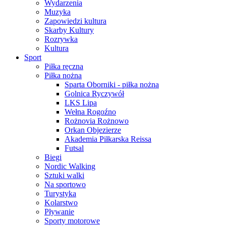
Wydarzenia
Muzyka
Zapowiedzi kultura
Skarby Kultury
Rozrywka
Kultura
Sport
Piłka ręczna
Piłka nożna
Sparta Oborniki - piłka nożna
Golnica Ryczywół
LKS Lipa
Wełna Rogoźno
Rożnovia Rożnowo
Orkan Objezierze
Akademia Piłkarska Reissa
Futsal
Biegi
Nordic Walking
Sztuki walki
Na sportowo
Turystyka
Kolarstwo
Pływanie
Sporty motorowe