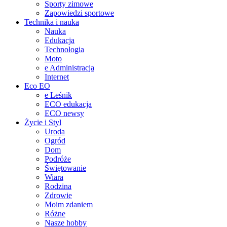
Sporty zimowe
Zapowiedzi sportowe
Technika i nauka
Nauka
Edukacja
Technologia
Moto
e Administracja
Internet
Eco EO
e Leśnik
ECO edukacja
ECO newsy
Życie i Styl
Uroda
Ogród
Dom
Podróże
Świętowanie
Wiara
Rodzina
Zdrowie
Moim zdaniem
Różne
Nasze hobby