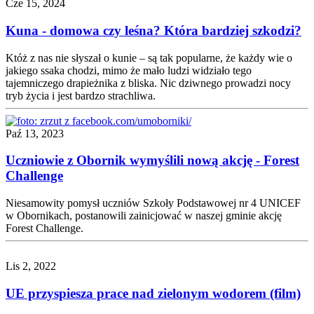
Cze 15, 2024
Kuna - domowa czy leśna? Która bardziej szkodzi?
Któż z nas nie słyszał o kunie – są tak popularne, że każdy wie o
jakiego ssaka chodzi, mimo że mało ludzi widziało tego
tajemniczego drapieżnika z bliska. Nic dziwnego prowadzi nocy
tryb życia i jest bardzo strachliwa.
Paź 13, 2023
Uczniowie z Obornik wymyślili nową akcję - Forest
Challenge
Niesamowity pomysł uczniów Szkoły Podstawowej nr 4 UNICEF
w Obornikach, postanowili zainicjować w naszej gminie akcję
Forest Challenge.
Lis 2, 2022
UE przyspiesza prace nad zielonym wodorem (film)