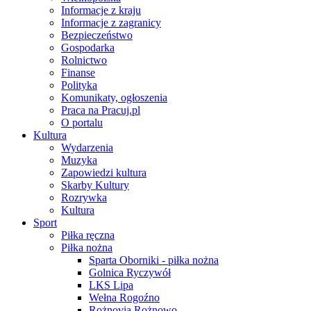
Informacje z kraju
Informacje z zagranicy
Bezpieczeństwo
Gospodarka
Rolnictwo
Finanse
Polityka
Komunikaty, ogłoszenia
Praca na Pracuj.pl
O portalu
Kultura
Wydarzenia
Muzyka
Zapowiedzi kultura
Skarby Kultury
Rozrywka
Kultura
Sport
Piłka ręczna
Piłka nożna
Sparta Oborniki - piłka nożna
Golnica Ryczywół
LKS Lipa
Wełna Rogoźno
Rożnovia Rożnowo