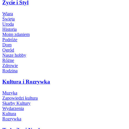
Życie i Styl
Wiara
Święta
Uroda
Historia
Moim zdaniem
Podróże
Dom
Ogród
Nasze hobby
Różne
Zdrowie
Rodzina
Kultura i Rozrywka
Muzyka
Zapowiedzi kultura
Skarby Kultury
Wydarzenia
Kultura
Rozrywka