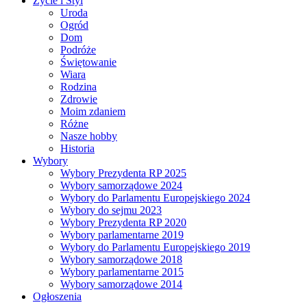
Życie i Styl
Uroda
Ogród
Dom
Podróże
Świętowanie
Wiara
Rodzina
Zdrowie
Moim zdaniem
Różne
Nasze hobby
Historia
Wybory
Wybory Prezydenta RP 2025
Wybory samorządowe 2024
Wybory do Parlamentu Europejskiego 2024
Wybory do sejmu 2023
Wybory Prezydenta RP 2020
Wybory parlamentarne 2019
Wybory do Parlamentu Europejskiego 2019
Wybory samorządowe 2018
Wybory parlamentarne 2015
Wybory samorządowe 2014
Ogłoszenia