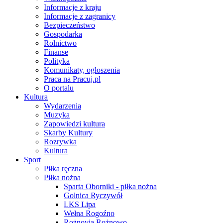
Informacje z kraju
Informacje z zagranicy
Bezpieczeństwo
Gospodarka
Rolnictwo
Finanse
Polityka
Komunikaty, ogłoszenia
Praca na Pracuj.pl
O portalu
Kultura
Wydarzenia
Muzyka
Zapowiedzi kultura
Skarby Kultury
Rozrywka
Kultura
Sport
Piłka ręczna
Piłka nożna
Sparta Oborniki - piłka nożna
Golnica Ryczywół
LKS Lipa
Wełna Rogoźno
Rożnovia Rożnowo