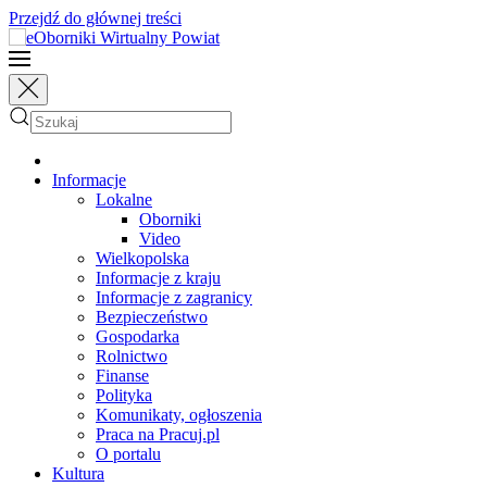
Przejdź do głównej treści
Informacje
Lokalne
Oborniki
Video
Wielkopolska
Informacje z kraju
Informacje z zagranicy
Bezpieczeństwo
Gospodarka
Rolnictwo
Finanse
Polityka
Komunikaty, ogłoszenia
Praca na Pracuj.pl
O portalu
Kultura