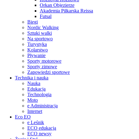
Orkan Objezierze
Akademia Piłkarska Reissa
Futsal
Biegi
Nordic Walking
Sztuki walki
Na sportowo
Turystyka
Kolarstwo
Pływanie
Sporty motorowe
Sporty zimowe
Zapowiedzi sportowe
Technika i nauka
Nauka
Edukacja
Technologia
Moto
e Administracja
Internet
Eco EO
e Leśnik
ECO edukacja
ECO newsy