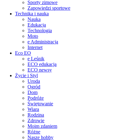
Sporty zimowe
Zapowiedzi sportowe
Technika i nauka
Nauka
Edukacja
Technologia
Moto
e Administracja
Internet
Eco EO
e Leśnik
ECO edukacja
ECO newsy
Życie i Styl
Uroda
Ogród
Dom
Podróże
Świętowanie
Wiara
Rodzina
Zdrowie
Moim zdaniem
Różne
Nasze hobby