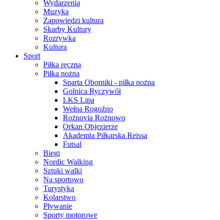
Wydarzenia
Muzyka
Zapowiedzi kultura
Skarby Kultury
Rozrywka
Kultura
Sport
Piłka ręczna
Piłka nożna
Sparta Oborniki - piłka nożna
Golnica Ryczywół
LKS Lipa
Wełna Rogoźno
Rożnovia Rożnowo
Orkan Objezierze
Akademia Piłkarska Reissa
Futsal
Biegi
Nordic Walking
Sztuki walki
Na sportowo
Turystyka
Kolarstwo
Pływanie
Sporty motorowe