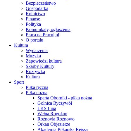
Bezpieczeństwo
Gospodarka
Rolnictwo
Finanse
Polityka
Komunikaty, ogłoszenia
Praca na Pracuj.pl
O portalu
Kultura
Wydarzenia
Muzyka
Zapowiedzi kultura
Skarby Kultury
Rozrywka
Kultura
Sport
Piłka ręczna
Piłka nożna
Sparta Oborniki - piłka nożna
Golnica Ryczywół
LKS Lipa
Wełna Rogoźno
Rożnovia Rożnowo
Orkan Objezierze
Akademia Piłkarska Reissa