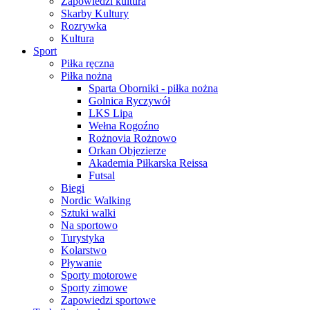
Zapowiedzi kultura
Skarby Kultury
Rozrywka
Kultura
Sport
Piłka ręczna
Piłka nożna
Sparta Oborniki - piłka nożna
Golnica Ryczywół
LKS Lipa
Wełna Rogoźno
Rożnovia Rożnowo
Orkan Objezierze
Akademia Piłkarska Reissa
Futsal
Biegi
Nordic Walking
Sztuki walki
Na sportowo
Turystyka
Kolarstwo
Pływanie
Sporty motorowe
Sporty zimowe
Zapowiedzi sportowe