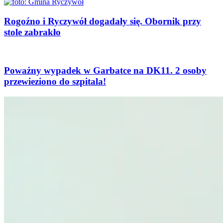
Rogoźno i Ryczywół dogadały się. Obornik przy
stole zabrakło
Poważny wypadek w Garbatce na DK11. 2 osoby
przewieziono do szpitala!