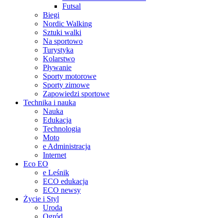
Futsal
Biegi
Nordic Walking
Sztuki walki
Na sportowo
Turystyka
Kolarstwo
Pływanie
Sporty motorowe
Sporty zimowe
Zapowiedzi sportowe
Technika i nauka
Nauka
Edukacja
Technologia
Moto
e Administracja
Internet
Eco EO
e Leśnik
ECO edukacja
ECO newsy
Życie i Styl
Uroda
Ogród