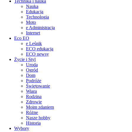
Technika i nauka
Nauka
Edukacja
Technologia
Moto
e Administracja
Internet
Eco EO
e Leśnik
ECO edukacja
ECO newsy
Życie i Styl
Uroda
Ogród
Dom
Podróże
Świętowanie
Wiara
Rodzina
Zdrowie
Moim zdaniem
Różne
Nasze hobby
Historia
Wybory