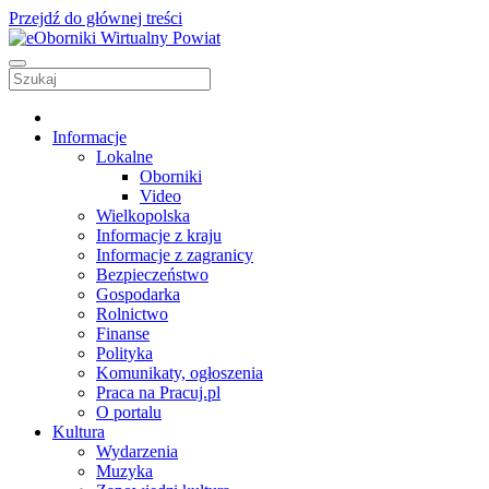
Przejdź do głównej treści
Informacje
Lokalne
Oborniki
Video
Wielkopolska
Informacje z kraju
Informacje z zagranicy
Bezpieczeństwo
Gospodarka
Rolnictwo
Finanse
Polityka
Komunikaty, ogłoszenia
Praca na Pracuj.pl
O portalu
Kultura
Wydarzenia
Muzyka