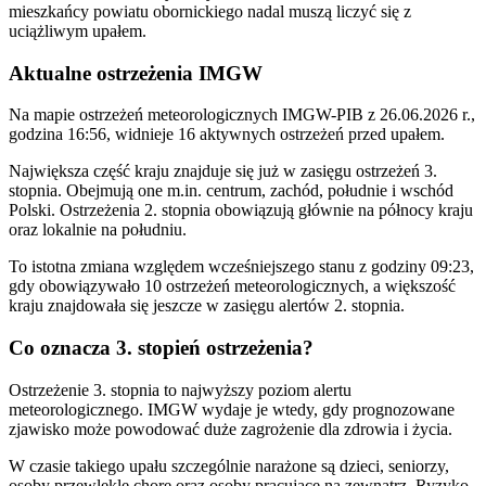
mieszkańcy powiatu obornickiego nadal muszą liczyć się z
uciążliwym upałem.
Aktualne ostrzeżenia IMGW
Na mapie ostrzeżeń meteorologicznych IMGW-PIB z 26.06.2026 r.,
godzina 16:56, widnieje 16 aktywnych ostrzeżeń przed upałem.
Największa część kraju znajduje się już w zasięgu ostrzeżeń 3.
stopnia. Obejmują one m.in. centrum, zachód, południe i wschód
Polski. Ostrzeżenia 2. stopnia obowiązują głównie na północy kraju
oraz lokalnie na południu.
To istotna zmiana względem wcześniejszego stanu z godziny 09:23,
gdy obowiązywało 10 ostrzeżeń meteorologicznych, a większość
kraju znajdowała się jeszcze w zasięgu alertów 2. stopnia.
Co oznacza 3. stopień ostrzeżenia?
Ostrzeżenie 3. stopnia to najwyższy poziom alertu
meteorologicznego. IMGW wydaje je wtedy, gdy prognozowane
zjawisko może powodować duże zagrożenie dla zdrowia i życia.
W czasie takiego upału szczególnie narażone są dzieci, seniorzy,
osoby przewlekle chore oraz osoby pracujące na zewnątrz. Ryzyko