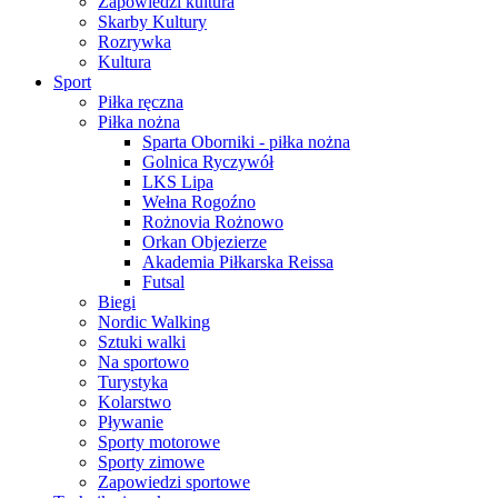
Zapowiedzi kultura
Skarby Kultury
Rozrywka
Kultura
Sport
Piłka ręczna
Piłka nożna
Sparta Oborniki - piłka nożna
Golnica Ryczywół
LKS Lipa
Wełna Rogoźno
Rożnovia Rożnowo
Orkan Objezierze
Akademia Piłkarska Reissa
Futsal
Biegi
Nordic Walking
Sztuki walki
Na sportowo
Turystyka
Kolarstwo
Pływanie
Sporty motorowe
Sporty zimowe
Zapowiedzi sportowe