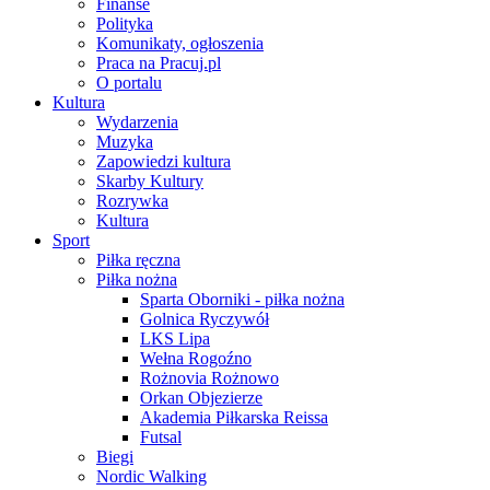
Finanse
Polityka
Komunikaty, ogłoszenia
Praca na Pracuj.pl
O portalu
Kultura
Wydarzenia
Muzyka
Zapowiedzi kultura
Skarby Kultury
Rozrywka
Kultura
Sport
Piłka ręczna
Piłka nożna
Sparta Oborniki - piłka nożna
Golnica Ryczywół
LKS Lipa
Wełna Rogoźno
Rożnovia Rożnowo
Orkan Objezierze
Akademia Piłkarska Reissa
Futsal
Biegi
Nordic Walking