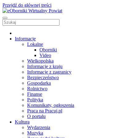
Przejdź do głównej treści
Informacje
Lokalne
Oborniki
Video
Wielkopolska
Informacje z kraju
Informacje z zagranicy
Bezpieczeństwo
Gospodarka
Rolnictwo
Finanse
Polityka
Komunikaty, ogłoszenia
Praca na Pracuj.pl
O portalu
Kultura
Wydarzenia
Muzyka