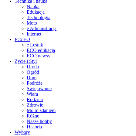
Technika i nauka
Nauka
Edukacja
Technologia
Moto
e Administracja
Internet
Eco EO
e Leśnik
ECO edukacja
ECO newsy
Życie i Styl
Uroda
Ogród
Dom
Podróże
Świętowanie
Wiara
Rodzina
Zdrowie
Moim zdaniem
Różne
Nasze hobby
Historia
Wybory