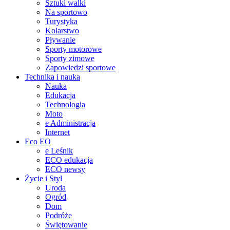
Sztuki walki
Na sportowo
Turystyka
Kolarstwo
Pływanie
Sporty motorowe
Sporty zimowe
Zapowiedzi sportowe
Technika i nauka
Nauka
Edukacja
Technologia
Moto
e Administracja
Internet
Eco EO
e Leśnik
ECO edukacja
ECO newsy
Życie i Styl
Uroda
Ogród
Dom
Podróże
Świętowanie