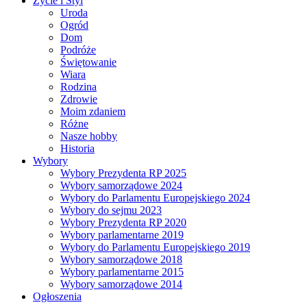
Życie i Styl
Uroda
Ogród
Dom
Podróże
Świętowanie
Wiara
Rodzina
Zdrowie
Moim zdaniem
Różne
Nasze hobby
Historia
Wybory
Wybory Prezydenta RP 2025
Wybory samorządowe 2024
Wybory do Parlamentu Europejskiego 2024
Wybory do sejmu 2023
Wybory Prezydenta RP 2020
Wybory parlamentarne 2019
Wybory do Parlamentu Europejskiego 2019
Wybory samorządowe 2018
Wybory parlamentarne 2015
Wybory samorządowe 2014
Ogłoszenia