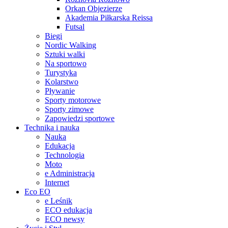
Orkan Objezierze
Akademia Piłkarska Reissa
Futsal
Biegi
Nordic Walking
Sztuki walki
Na sportowo
Turystyka
Kolarstwo
Pływanie
Sporty motorowe
Sporty zimowe
Zapowiedzi sportowe
Technika i nauka
Nauka
Edukacja
Technologia
Moto
e Administracja
Internet
Eco EO
e Leśnik
ECO edukacja
ECO newsy