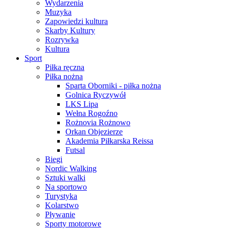
Wydarzenia
Muzyka
Zapowiedzi kultura
Skarby Kultury
Rozrywka
Kultura
Sport
Piłka ręczna
Piłka nożna
Sparta Oborniki - piłka nożna
Golnica Ryczywół
LKS Lipa
Wełna Rogoźno
Rożnovia Rożnowo
Orkan Objezierze
Akademia Piłkarska Reissa
Futsal
Biegi
Nordic Walking
Sztuki walki
Na sportowo
Turystyka
Kolarstwo
Pływanie
Sporty motorowe