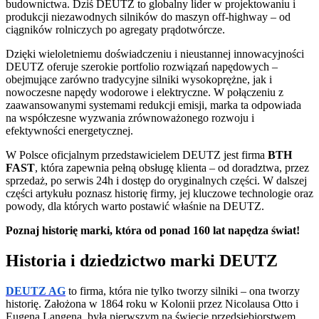
budownictwa. Dziś DEUTZ to globalny lider w projektowaniu i
produkcji niezawodnych silników do maszyn off-highway – od
ciągników rolniczych po agregaty prądotwórcze.
Dzięki wieloletniemu doświadczeniu i nieustannej innowacyjności
DEUTZ oferuje szerokie portfolio rozwiązań napędowych –
obejmujące zarówno tradycyjne silniki wysokoprężne, jak i
nowoczesne napędy wodorowe i elektryczne. W połączeniu z
zaawansowanymi systemami redukcji emisji, marka ta odpowiada
na współczesne wyzwania zrównoważonego rozwoju i
efektywności energetycznej.
W Polsce oficjalnym przedstawicielem DEUTZ jest firma
BTH
FAST
, która zapewnia pełną obsługę klienta – od doradztwa, przez
sprzedaż, po serwis 24h i dostęp do oryginalnych części. W dalszej
części artykułu poznasz historię firmy, jej kluczowe technologie oraz
powody, dla których warto postawić właśnie na DEUTZ.
Poznaj historię marki, która od ponad 160 lat napędza świat!
Historia i dziedzictwo marki DEUTZ
DEUTZ AG
to firma, która nie tylko tworzy silniki – ona tworzy
historię. Założona w 1864 roku w Kolonii przez Nicolausa Otto i
Eugena Langena, była pierwszym na świecie przedsiębiorstwem