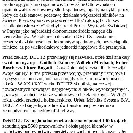
produkującym silniki spalinowe. To właśnie Otto wynalazł i
opatentował czterosuwowy silnik spalinowy, oparty na cyklu pracy,
który do dziś stanowi podstawę działania większości silników na
świecie. Pierwszy sukces przyszedł w 1867 roku, gdy ich tzw.
„silnik atmosferyczny” zdobył Grand Prix na Wystawie Światowej
w Paryżu jako najbardziej ekonomiczne źródło napędu dla
rzemieślników. W kolejnych dekadach DEUTZ nieustannie
rozszerzał działalność – od lokomotyw spalinowych, przez ciągniki
rolnicze, aż po wielkoskalowe jednostki napędowe dla przemysłu.
Przez zakłady DEUTZ przewinęły się nazwiska, które dziś zna cały
świat motoryzacji –
Gottlieb Daimler
,
Wilhelm Maybach
,
Robert
Bosch
czy
Ettore Bugatti
. To właśnie tutaj zaczynali lub rozwijali
swoje kariery. Firma przeszła przez wojny, przemiany ustrojowe i
kryzysy ekonomiczne, nie tracąc nigdy z oczu innowacyjności i
jakości. W XX i XXI wieku DEUTZ skupił się na rozwoju
nowoczesnych rozwiązań napędowych: silników wysokoprężnych,
gazowych, a obecnie także wodorowych i elektrycznych. W 2025
roku, dzięki przejęciu holenderskiego Urban Mobility Systems B.V.,
DEUTZ stał się jednym z liderów transformacji w kierunku
zeroemisyjnych napędów off-highway.
Dziś DEUTZ to globalna marka obecna w ponad 130 krajach
,
zatrudniająca 5500 pracowników i obsługująca klientów w
rolnictwie, budownictwie, energetyce i wielu innych branżach. Jej