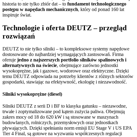
historia to nie tylko zbiór dat – to
fundament technologicznego
postępu w napędach mechanicznych
, który od ponad 160 lat
inspiruje świat.
Technologie i oferta DEUTZ – przegląd
rozwiązań
DEUTZ to nie tylko silniki – to kompleksowe systemy napędowe
dostosowane do najbardziej wymagających zastosowań. Firma
oferuje
jedno z najszerszych portfolio silników spalinowych i
alternatywnych na świecie
, obejmujące zarówno jednostki
wysokoprężne, jak i gazowe, wodorowe oraz elektryczne. Dzięki
temu DEUTZ odpowiada na potrzeby klientów z różnych sektorów
gospodarki, stawiając na efektywność, ekologię i niezawodność.
Silniki wysokoprężne (diesel)
Silniki DEUTZ z serii D i BF to klasyka gatunku – niezawodne,
trwałe i zoptymalizowane pod kątem zużycia paliwa. Obejmują
zakres mocy od 18 do 620 kW i są stosowane w maszynach
budowlanych, rolniczych, przemysłowych oraz jednostkach
pływających. Dzięki spełnianiu norm emisji EU Stage V i US EPA
Tier 4 Final, są gotowe na wyzwania współczesnych regulacji