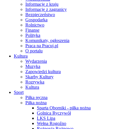
Informacje z kraju
Informacje z zagranicy
Bezpieczeństwo
Gospodarka
Rolnictwo
Finanse
Polityka
Komunikaty, ogłoszenia
Praca na Pracuj.pl
O portalu
Kultura
Wydarzenia
Muzyka
Zapowiedzi kultura
Skarby Kultury
Rozrywka
Kultura
Sport
Piłka ręczna
Piłka nożna
Sparta Oborniki - piłka nożna
Golnica Ryczywół
LKS Lipa
Wełna Rogoźno
Rożnovia Rożnowo