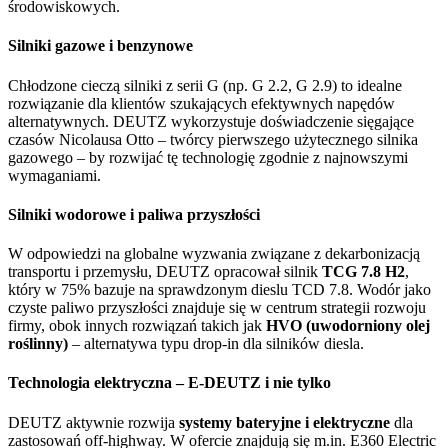
środowiskowych.
Silniki gazowe i benzynowe
Chłodzone cieczą silniki z serii G (np. G 2.2, G 2.9) to idealne
rozwiązanie dla klientów szukających efektywnych napędów
alternatywnych. DEUTZ wykorzystuje doświadczenie sięgające
czasów Nicolausa Otto – twórcy pierwszego użytecznego silnika
gazowego – by rozwijać tę technologię zgodnie z najnowszymi
wymaganiami.
Silniki wodorowe i paliwa przyszłości
W odpowiedzi na globalne wyzwania związane z dekarbonizacją
transportu i przemysłu, DEUTZ opracował silnik
TCG 7.8 H2
,
który w 75% bazuje na sprawdzonym dieslu TCD 7.8. Wodór jako
czyste paliwo przyszłości znajduje się w centrum strategii rozwoju
firmy, obok innych rozwiązań takich jak
HVO (uwodorniony olej
roślinny)
– alternatywa typu drop-in dla silników diesla.
Technologia elektryczna – E-DEUTZ i nie tylko
DEUTZ aktywnie rozwija
systemy bateryjne i elektryczne
dla
zastosowań off-highway. W ofercie znajdują się m.in. E360 Electric