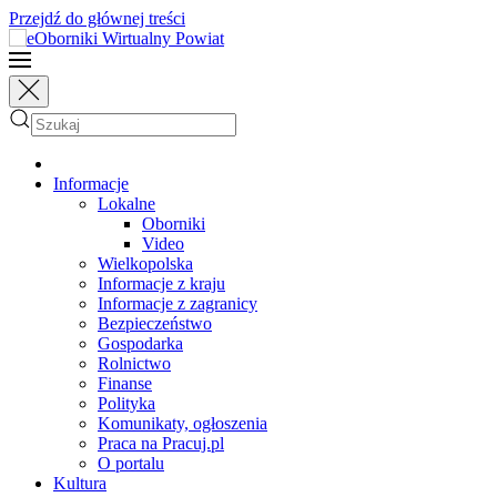
Przejdź do głównej treści
Informacje
Lokalne
Oborniki
Video
Wielkopolska
Informacje z kraju
Informacje z zagranicy
Bezpieczeństwo
Gospodarka
Rolnictwo
Finanse
Polityka
Komunikaty, ogłoszenia
Praca na Pracuj.pl
O portalu
Kultura