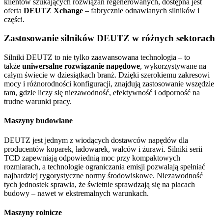
klientów szukających rozwiązań regenerowanych, dostępna jest
oferta
DEUTZ Xchange
– fabrycznie odnawianych silników i
części.
Zastosowanie silników DEUTZ w różnych sektorach
Silniki DEUTZ to nie tylko zaawansowana technologia – to
także
uniwersalne rozwiązanie napędowe
, wykorzystywane na
całym świecie w dziesiątkach branż. Dzięki szerokiemu zakresowi
mocy i różnorodności konfiguracji, znajdują zastosowanie wszędzie
tam, gdzie liczy się niezawodność, efektywność i odporność na
trudne warunki pracy.
Maszyny budowlane
DEUTZ jest jednym z wiodących dostawców napędów dla
producentów koparek, ładowarek, walców i żurawi. Silniki serii
TCD zapewniają odpowiednią moc przy kompaktowych
rozmiarach, a technologie ograniczania emisji pozwalają spełniać
najbardziej rygorystyczne normy środowiskowe. Niezawodność
tych jednostek sprawia, że świetnie sprawdzają się na placach
budowy – nawet w ekstremalnych warunkach.
Maszyny rolnicze