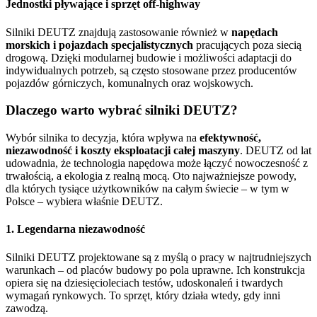
Jednostki pływające i sprzęt off-highway
Silniki DEUTZ znajdują zastosowanie również w
napędach
morskich i pojazdach specjalistycznych
pracujących poza siecią
drogową. Dzięki modularnej budowie i możliwości adaptacji do
indywidualnych potrzeb, są często stosowane przez producentów
pojazdów górniczych, komunalnych oraz wojskowych.
Dlaczego warto wybrać silniki DEUTZ?
Wybór silnika to decyzja, która wpływa na
efektywność,
niezawodność i koszty eksploatacji całej maszyny
. DEUTZ od lat
udowadnia, że technologia napędowa może łączyć nowoczesność z
trwałością, a ekologia z realną mocą. Oto najważniejsze powody,
dla których tysiące użytkowników na całym świecie – w tym w
Polsce – wybiera właśnie DEUTZ.
1. Legendarna niezawodność
Silniki DEUTZ projektowane są z myślą o pracy w najtrudniejszych
warunkach – od placów budowy po pola uprawne. Ich konstrukcja
opiera się na dziesięcioleciach testów, udoskonaleń i twardych
wymagań rynkowych. To sprzęt, który działa wtedy, gdy inni
zawodzą.