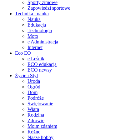
Sporty zimowe
Zapowiedzi sportowe
Technika i nauka
Nauka
Edukacja
Technologia
Moto
e Administracja
Internet
Eco EO
e Leśnik
ECO edukacja
ECO newsy
Życie i Styl
Uroda
Ogród
Dom
Podróże
Świętowanie
Wiara
Rodzina
Zdrowie
Moim zdaniem
Różne
Nasze hobby