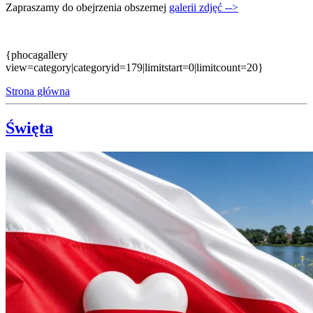
Zapraszamy do obejrzenia obszernej
galerii zdjęć -->
{phocagallery
view=category|categoryid=179|limitstart=0|limitcount=20}
Strona główna
Święta