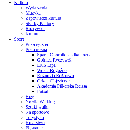
Kultura
Wydarzenia
Muzyka
Zapowiedzi kultura
Skarby Kultury
Rozrywka
Kultura
Sport
Piłka ręczna
Piłka nożna
Sparta Oborniki - piłka nożna
Golnica Ryczywół
LKS Lipa
Wełna Rogoźno
Rożnovia Rożnowo
Orkan Objezierze
Akademia Piłkarska Reissa
Futsal
Biegi
Nordic Walking
Sztuki walki
Na sportowo
Turystyka
Kolarstwo
Pływanie