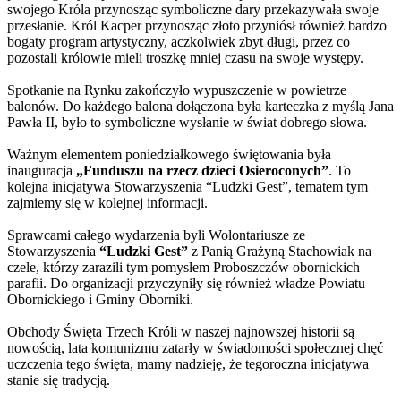
swojego Króla przynosząc symboliczne dary przekazywała swoje
przesłanie. Król Kacper przynosząc złoto przyniósł również bardzo
bogaty program artystyczny, aczkolwiek zbyt długi, przez co
pozostali królowie mieli troszkę mniej czasu na swoje występy.
Spotkanie na Rynku zakończyło wypuszczenie w powietrze
balonów. Do każdego balona dołączona była karteczka z myślą Jana
Pawła II, było to symboliczne wysłanie w świat dobrego słowa.
Ważnym elementem poniedziałkowego świętowania była
inauguracja
„Funduszu na rzecz dzieci Osieroconych”
. To
kolejna inicjatywa Stowarzyszenia “Ludzki Gest”, tematem tym
zajmiemy się w kolejnej informacji.
Sprawcami całego wydarzenia byli Wolontariusze ze
Stowarzyszenia
“Ludzki Gest”
z Panią Grażyną Stachowiak na
czele, którzy zarazili tym pomysłem Proboszczów obornickich
parafii. Do organizacji przyczyniły się również władze Powiatu
Obornickiego i Gminy Oborniki.
Obchody Święta Trzech Króli w naszej najnowszej historii są
nowością, lata komunizmu zatarły w świadomości społecznej chęć
uczczenia tego święta, mamy nadzieję, że tegoroczna inicjatywa
stanie się tradycją.