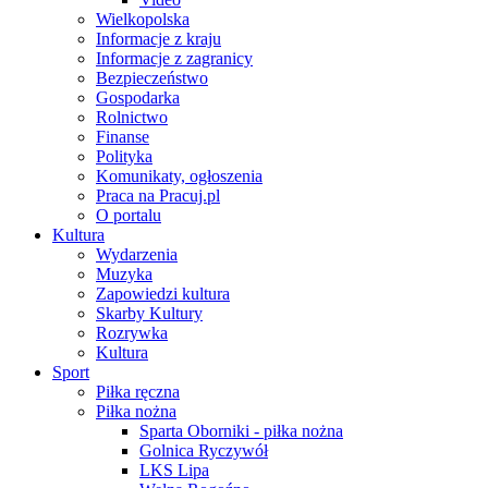
Wielkopolska
Informacje z kraju
Informacje z zagranicy
Bezpieczeństwo
Gospodarka
Rolnictwo
Finanse
Polityka
Komunikaty, ogłoszenia
Praca na Pracuj.pl
O portalu
Kultura
Wydarzenia
Muzyka
Zapowiedzi kultura
Skarby Kultury
Rozrywka
Kultura
Sport
Piłka ręczna
Piłka nożna
Sparta Oborniki - piłka nożna
Golnica Ryczywół
LKS Lipa