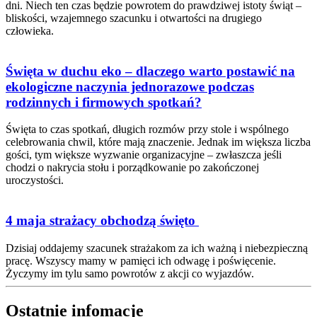
dni. Niech ten czas będzie powrotem do prawdziwej istoty świąt –
bliskości, wzajemnego szacunku i otwartości na drugiego
człowieka.
Święta w duchu eko – dlaczego warto postawić na
ekologiczne naczynia jednorazowe podczas
rodzinnych i firmowych spotkań?
Święta to czas spotkań, długich rozmów przy stole i wspólnego
celebrowania chwil, które mają znaczenie. Jednak im większa liczba
gości, tym większe wyzwanie organizacyjne – zwłaszcza jeśli
chodzi o nakrycia stołu i porządkowanie po zakończonej
uroczystości.
4 maja strażacy obchodzą święto
Dzisiaj oddajemy szacunek strażakom za ich ważną i niebezpieczną
pracę. Wszyscy mamy w pamięci ich odwagę i poświęcenie.
Życzymy im tylu samo powrotów z akcji co wyjazdów.
Ostatnie infomacje