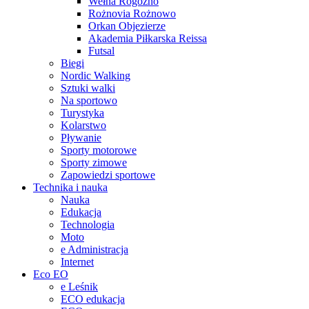
Wełna Rogoźno
Rożnovia Rożnowo
Orkan Objezierze
Akademia Piłkarska Reissa
Futsal
Biegi
Nordic Walking
Sztuki walki
Na sportowo
Turystyka
Kolarstwo
Pływanie
Sporty motorowe
Sporty zimowe
Zapowiedzi sportowe
Technika i nauka
Nauka
Edukacja
Technologia
Moto
e Administracja
Internet
Eco EO
e Leśnik
ECO edukacja