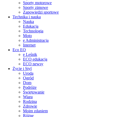
Sporty motorowe
Sporty zimowe
Zapowiedzi sportowe
Technika i nauka
Nauka
Edukacja
Technologia
Moto
e Administracja
Internet
Eco EO
e Leśnik
ECO edukacja
ECO newsy
Życie i Styl
Uroda
Ogród
Dom
Podróże
Świętowanie
Wiara
Rodzina
Zdrowie
Moim zdaniem
Różne