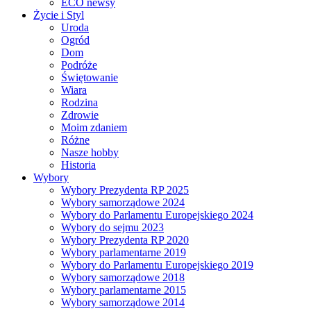
ECO newsy
Życie i Styl
Uroda
Ogród
Dom
Podróże
Świętowanie
Wiara
Rodzina
Zdrowie
Moim zdaniem
Różne
Nasze hobby
Historia
Wybory
Wybory Prezydenta RP 2025
Wybory samorządowe 2024
Wybory do Parlamentu Europejskiego 2024
Wybory do sejmu 2023
Wybory Prezydenta RP 2020
Wybory parlamentarne 2019
Wybory do Parlamentu Europejskiego 2019
Wybory samorządowe 2018
Wybory parlamentarne 2015
Wybory samorządowe 2014