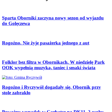
Sparta Oborniki zaczyna nowy sezon od wyjazdu
do Golęczewa
Rogoźno. Nie żyje pasażerka jednego z aut
Folklor bez filtra w Obornikach. W niedzielę Park
OOK wypełnią muzyka, taniec i smaki świata
Rogoźno i Ryczywół dogadały się. Obornik przy
stole zabrakło
Poważny wypadek w Garbatce na DK11. 2 osoby