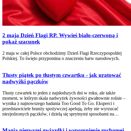
2 maja Dzień Flagi RP. Wywieś biało-czerwoną i
pokaż szacunek
2 maja w całej Polsce obchodzimy Dzień Flagi Rzeczypospolitej
Polskiej. To święto przypomina o znaczeniu barw narodowych.
Tłusty piątek po tłustym czwartku - jak uratować
nadwyżki pączków
Tłusty czwartek to jeden z najsłodszych dni w roku, ale także
moment, w którym skala nadwyżek żywności gwałtownie rośnie –
wynika z najnowszego badania Too Good To Go. Eksperci i
przedstawiciele branży spożywczej apelują, żeby nie wyrzucać
niezjedzonych pączków, i dzielą się sprytnymi sposobami na…
Magia pierwszej gwiazdki i wspomnienie ruchomej