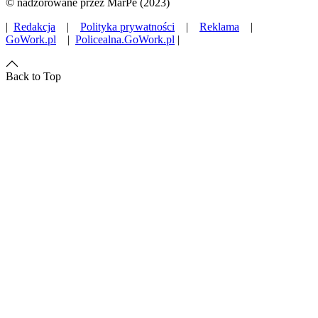
© nadzorowane przez MarPe (2023)
|
Redakcja
|
Polityka prywatności
|
Reklama
|
GoWork.pl
|
Policealna.GoWork.pl
|
Back to Top