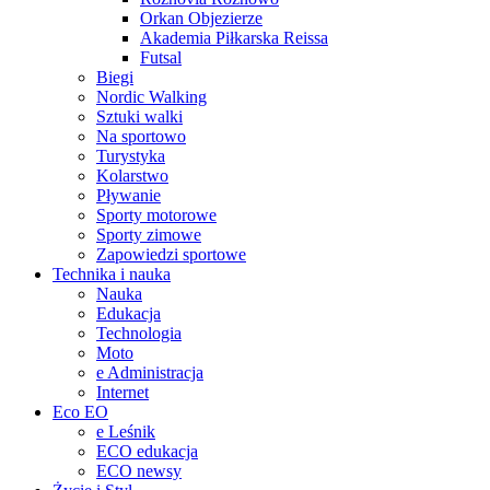
Orkan Objezierze
Akademia Piłkarska Reissa
Futsal
Biegi
Nordic Walking
Sztuki walki
Na sportowo
Turystyka
Kolarstwo
Pływanie
Sporty motorowe
Sporty zimowe
Zapowiedzi sportowe
Technika i nauka
Nauka
Edukacja
Technologia
Moto
e Administracja
Internet
Eco EO
e Leśnik
ECO edukacja
ECO newsy