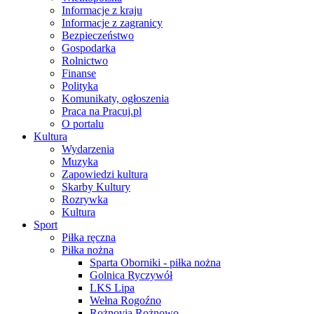
Informacje z kraju
Informacje z zagranicy
Bezpieczeństwo
Gospodarka
Rolnictwo
Finanse
Polityka
Komunikaty, ogłoszenia
Praca na Pracuj.pl
O portalu
Kultura
Wydarzenia
Muzyka
Zapowiedzi kultura
Skarby Kultury
Rozrywka
Kultura
Sport
Piłka ręczna
Piłka nożna
Sparta Oborniki - piłka nożna
Golnica Ryczywół
LKS Lipa
Wełna Rogoźno
Rożnovia Rożnowo