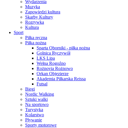
Wydarzenia
Muzyka
Zapowiedzi kultura
Skarby Kultury
Rozrywka
Kultura
Sport
Piłka ręczna
Piłka nożna
Sparta Oborniki - piłka nożna
Golnica Ryczywół
LKS Lipa
Wełna Rogoźno
Rożnovia Rożnowo
Orkan Objezierze
Akademia Piłkarska Reissa
Futsal
Biegi
Nordic Walking
Sztuki walki
Na sportowo
Turystyka
Kolarstwo
Pływanie
Sporty motorowe