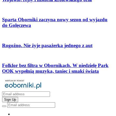
Sparta Oborniki zaczyna nowy sezon od wyjazdu
do Golęczewa
Rogoźno. Nie żyje pasażerka jednego z aut
Folklor bez filtra w Obornikach. W niedzielę Park
OOK wypełnią muzyka, taniec i smaki świata
Sign Up