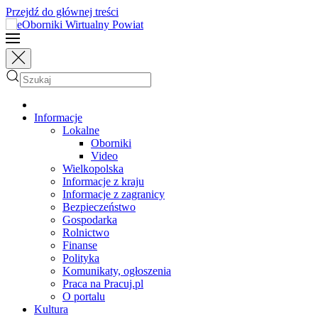
Przejdź do głównej treści
Informacje
Lokalne
Oborniki
Video
Wielkopolska
Informacje z kraju
Informacje z zagranicy
Bezpieczeństwo
Gospodarka
Rolnictwo
Finanse
Polityka
Komunikaty, ogłoszenia
Praca na Pracuj.pl
O portalu
Kultura