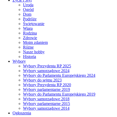
Życie i Styl
Uroda
Ogród
Dom
Podróże
Świętowanie
Wiara
Rodzina
Zdrowie
Moim zdaniem
Różne
Nasze hobby
Historia
Wybory
Wybory Prezydenta RP 2025
Wybory samorządowe 2024
Wybory do Parlamentu Europejskiego 2024
Wybory do sejmu 2023
Wybory Prezydenta RP 2020
Wybory parlamentarne 2019
Wybory do Parlamentu Europejskiego 2019
Wybory samorządowe 2018
Wybory parlamentarne 2015
Wybory samorządowe 2014
Ogłoszenia