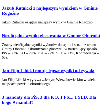
Jakub Rutnicki z najlepszym wynikiem w Gminie
Rogoźno
Jakub Rutnicki osiągnął najlepszy wynik w Gminie Rogoźno.
Nieoficjalne wyniki głosowania w Gminie Oborniki
Znamy nieoficjalne wyniki wyborów do sejmu i senatu z terenu
Gminy Oborniki. Oborniczanie głosowali w następujący sposób.
PiS – 30%, KO – 29%, PSL – 22%, SLD – 13%, Konfederacja –
6%.
Jan Filip Libicki notuje lepsze wyniki od rywala
Jan Filip Libicki wygrywa z Jerzym Wierzchowieckim w wielu
miejscach powiatu obornickiego.
3 mandaty dla PiS, 3 dla KO, 1 PSL, 1 SLD. Dla
kogo 9 mandat?