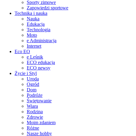
Sporty zimowe
Zapowiedzi sportowe
Technika i nauka
Nauka
Edukacja
Technologia
Moto
e Administracja
Internet
Eco EO
e Leśnik
ECO edukacja
ECO newsy
Życie i Styl
Uroda
Ogród
Dom
Podróże
Świętowanie
Wiara
Rodzina
Zdrowie
Moim zdaniem
Różne
Nasze hobby