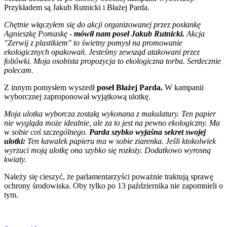
Przykładem są Jakub Rutnicki i Błażej Parda.
Chętnie włączyłem się do akcji organizowanej przez posłankę
Agnieszkę Pomaskę -
mówił nam poseł Jakub Rutnicki.
Akcja
"Zerwij z plastikiem" to świetny pomysł na promowanie
ekologicznych opakowań. Jesteśmy zewsząd atakowani przez
foliówki. Moja osobista propozycja to ekologiczna torba. Serdecznie
polecam.
Z innym pomysłem wyszedł
poseł Błażej Parda.
W kampanii
wyborcznej zaproponował wyjątkową ulotkę.
Moja ulotka wyborcza zostałą wykonana z makulatury. Ten papier
nie wygląda może idealnie, ale za to jest na pewno ekologiczny. Ma
w sobie coś szczególnego.
Parda szybko wyjaśna sekret swojej
ulotki:
Ten kawalek papieru ma w sobie ziarenka. Jeśli ktokolwiek
wyrzuci moją ulotkę ona szybko się rozłoży. Dodatkowo wyrosną
kwiaty.
Należy się cieszyć, że parlamentarzyści poważnie traktują sprawę
ochrony środowiska. Oby tylko po 13 października nie zapomnieli o
tym.