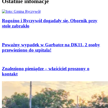
Ostatnie infomacje
Rogoźno i Ryczywół dogadały się. Obornik przy
stole zabrakło
Poważny wypadek w Garbatce na DK11. 2 osoby
przewieziono do szpitala!
Znaleziono pieniądze – właściciel proszony o
kontakt