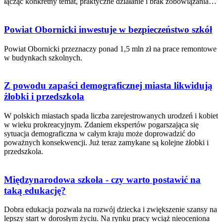
łącząc konkretny temat, praktyczne działanie i brak zobowiązania…
Powiat Obornicki inwestuje w bezpieczeństwo szkół
Powiat Obornicki przeznaczy ponad 1,5 mln zł na prace remontowe
w budynkach szkolnych.
Z powodu zapaści demograficznej miasta likwidują
żłobki i przedszkola
W polskich miastach spada liczba zarejestrowanych urodzeń i kobiet
w wieku prokreacyjnym. Zdaniem ekspertów pogarszająca się
sytuacja demograficzna w całym kraju może doprowadzić do
poważnych konsekwencji. Już teraz zamykane są kolejne żłobki i
przedszkola.
Międzynarodowa szkoła - czy warto postawić na
taką edukację?
Dobra edukacja pozwala na rozwój dziecka i zwiększenie szansy na
lepszy start w dorosłym życiu. Na rynku pracy wciąż nieoceniona