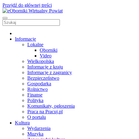
Przejdź do głównej treści
Informacje
Lokalne
Oborniki
Video
Wielkopolska
Informacje z kraju
Informacje z zagranicy
Bezpieczeństwo
Gospodarka
Rolnictwo
Finanse
Polityka
Komunikaty, ogłoszenia
Praca na Pracuj.pl
O portalu
Kultura
Wydarzenia
Muzyka