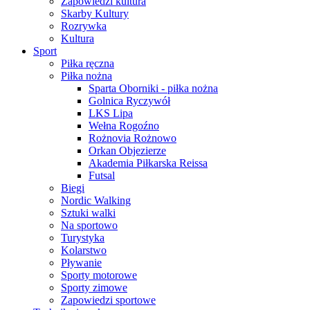
Zapowiedzi kultura
Skarby Kultury
Rozrywka
Kultura
Sport
Piłka ręczna
Piłka nożna
Sparta Oborniki - piłka nożna
Golnica Ryczywół
LKS Lipa
Wełna Rogoźno
Rożnovia Rożnowo
Orkan Objezierze
Akademia Piłkarska Reissa
Futsal
Biegi
Nordic Walking
Sztuki walki
Na sportowo
Turystyka
Kolarstwo
Pływanie
Sporty motorowe
Sporty zimowe
Zapowiedzi sportowe