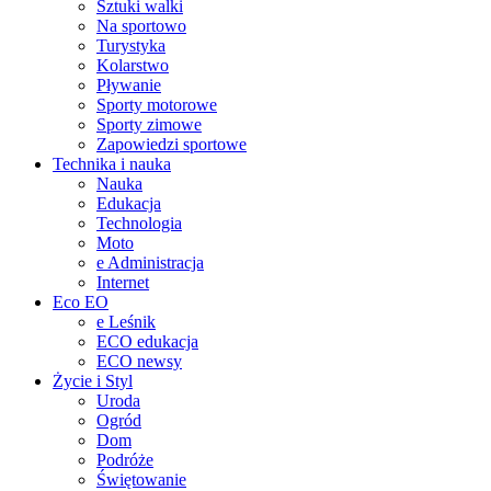
Sztuki walki
Na sportowo
Turystyka
Kolarstwo
Pływanie
Sporty motorowe
Sporty zimowe
Zapowiedzi sportowe
Technika i nauka
Nauka
Edukacja
Technologia
Moto
e Administracja
Internet
Eco EO
e Leśnik
ECO edukacja
ECO newsy
Życie i Styl
Uroda
Ogród
Dom
Podróże
Świętowanie