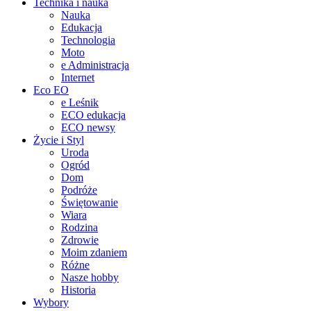
Technika i nauka
Nauka
Edukacja
Technologia
Moto
e Administracja
Internet
Eco EO
e Leśnik
ECO edukacja
ECO newsy
Życie i Styl
Uroda
Ogród
Dom
Podróże
Świętowanie
Wiara
Rodzina
Zdrowie
Moim zdaniem
Różne
Nasze hobby
Historia
Wybory