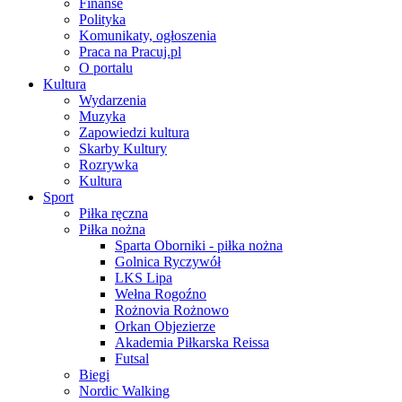
Finanse
Polityka
Komunikaty, ogłoszenia
Praca na Pracuj.pl
O portalu
Kultura
Wydarzenia
Muzyka
Zapowiedzi kultura
Skarby Kultury
Rozrywka
Kultura
Sport
Piłka ręczna
Piłka nożna
Sparta Oborniki - piłka nożna
Golnica Ryczywół
LKS Lipa
Wełna Rogoźno
Rożnovia Rożnowo
Orkan Objezierze
Akademia Piłkarska Reissa
Futsal
Biegi
Nordic Walking