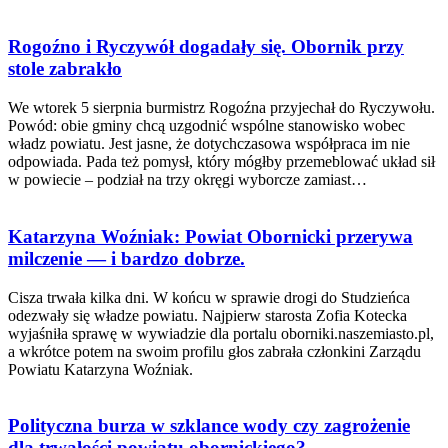
Rogoźno i Ryczywół dogadały się. Obornik przy
stole zabrakło
We wtorek 5 sierpnia burmistrz Rogoźna przyjechał do Ryczywołu.
Powód: obie gminy chcą uzgodnić wspólne stanowisko wobec
władz powiatu. Jest jasne, że dotychczasowa współpraca im nie
odpowiada. Pada też pomysł, który mógłby przemeblować układ sił
w powiecie – podział na trzy okręgi wyborcze zamiast…
Katarzyna Woźniak: Powiat Obornicki przerywa
milczenie — i bardzo dobrze.
Cisza trwała kilka dni. W końcu w sprawie drogi do Studzieńca
odezwały się władze powiatu. Najpierw starosta Zofia Kotecka
wyjaśniła sprawę w wywiadzie dla portalu oborniki.naszemiasto.pl,
a wkrótce potem na swoim profilu głos zabrała członkini Zarządu
Powiatu Katarzyna Woźniak.
Polityczna burza w szklance wody czy zagrożenie
dla trwałości powiatu obornickiego?