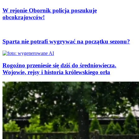
W rejonie Obornik policja poszukuje
obcokrajowców!
Sparta nie potrafi wygrywać na początku sezonu?
Rogoźno przeniesie się dziś do średniowiecza.
Wojowie, rejsy i historia królewskiego orła