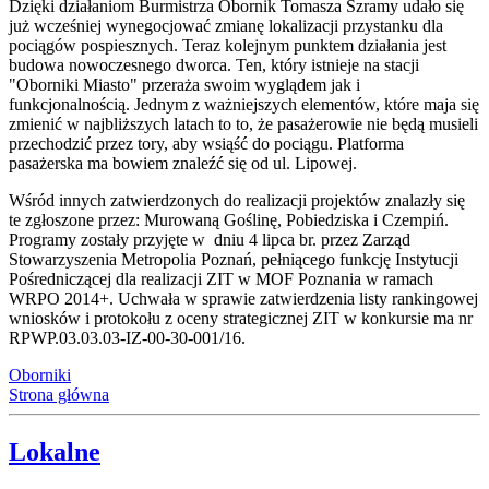
Dzięki działaniom Burmistrza Obornik Tomasza Szramy udało się
już wcześniej wynegocjować zmianę lokalizacji przystanku dla
pociągów pospiesznych. Teraz kolejnym punktem działania jest
budowa nowoczesnego dworca. Ten, który istnieje na stacji
"Oborniki Miasto" przeraża swoim wyglądem jak i
funkcjonalnością. Jednym z ważniejszych elementów, które maja się
zmienić w najbliższych latach to to, że pasażerowie nie będą musieli
przechodzić przez tory, aby wsiąść do pociągu. Platforma
pasażerska ma bowiem znaleźć się od ul. Lipowej.
Wśród innych zatwierdzonych do realizacji projektów znalazły się
te zgłoszone przez: Murowaną Goślinę, Pobiedziska i Czempiń.
Programy zostały przyjęte w dniu 4 lipca br. przez Zarząd
Stowarzyszenia Metropolia Poznań, pełniącego funkcję Instytucji
Pośredniczącej dla realizacji ZIT w MOF Poznania w ramach
WRPO 2014+. Uchwała w sprawie zatwierdzenia listy rankingowej
wniosków i protokołu z oceny strategicznej ZIT w konkursie ma nr
RPWP.03.03.03-IZ-00-30-001/16.
Oborniki
Strona główna
Lokalne