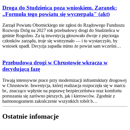
Droga do Studzieńca poza wnioskiem. Zaranek:
„Formuła tego powiatu się wyczerpała" (akt)
Zarząd Powiatu Obornickiego nie zgłosi do Rządowego Funduszu
Rozwoju Dróg na 2027 rok przebudowy drogi do Studzieńca w
gminie Rogoźno. Za tą inwestycją głosowało dwoje z pięciorga
członków zarządu, troje się wstrzymało — i to wystarczyło, by
wniosek upadł. Decyzja zapadła mimo że powiat sam wcześni…
Przebudowa drogi w Chrustowie wkracza w
decydującą fazę
Trwają intensywne prace przy modernizacji infrastruktury drogowej
w Chrustowie. Inwestycja, której realizacja rozpoczęła się w marcu
br., znacząco wpłynie na poprawę bezpieczeństwa oraz komfortu
poruszania się zarówno pieszych, jak i kierowców. Zgodnie z
harmonogramem zakończenie wszystkich robót b…
Ostatnie infomacje