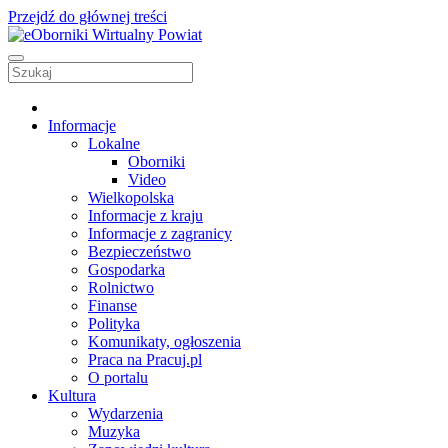
Przejdź do głównej treści
Informacje
Lokalne
Oborniki
Video
Wielkopolska
Informacje z kraju
Informacje z zagranicy
Bezpieczeństwo
Gospodarka
Rolnictwo
Finanse
Polityka
Komunikaty, ogłoszenia
Praca na Pracuj.pl
O portalu
Kultura
Wydarzenia
Muzyka