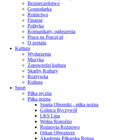
Bezpieczeństwo
Gospodarka
Rolnictwo
Finanse
Polityka
Komunikaty, ogłoszenia
Praca na Pracuj.pl
O portalu
Kultura
Wydarzenia
Muzyka
Zapowiedzi kultura
Skarby Kultury
Rozrywka
Kultura
Sport
Piłka ręczna
Piłka nożna
Sparta Oborniki - piłka nożna
Golnica Ryczywół
LKS Lipa
Wełna Rogoźno
Rożnovia Rożnowo
Orkan Objezierze
Akademia Piłkarska Reissa