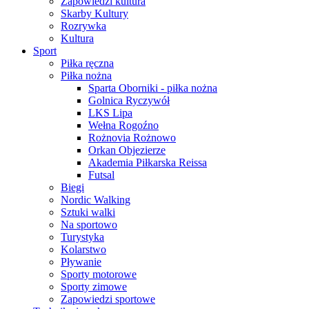
Zapowiedzi kultura
Skarby Kultury
Rozrywka
Kultura
Sport
Piłka ręczna
Piłka nożna
Sparta Oborniki - piłka nożna
Golnica Ryczywół
LKS Lipa
Wełna Rogoźno
Rożnovia Rożnowo
Orkan Objezierze
Akademia Piłkarska Reissa
Futsal
Biegi
Nordic Walking
Sztuki walki
Na sportowo
Turystyka
Kolarstwo
Pływanie
Sporty motorowe
Sporty zimowe
Zapowiedzi sportowe