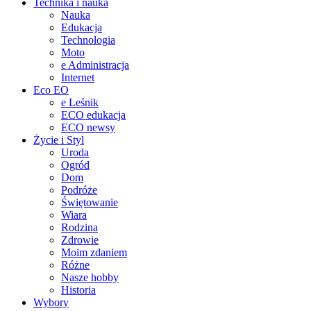
Technika i nauka
Nauka
Edukacja
Technologia
Moto
e Administracja
Internet
Eco EO
e Leśnik
ECO edukacja
ECO newsy
Życie i Styl
Uroda
Ogród
Dom
Podróże
Świętowanie
Wiara
Rodzina
Zdrowie
Moim zdaniem
Różne
Nasze hobby
Historia
Wybory