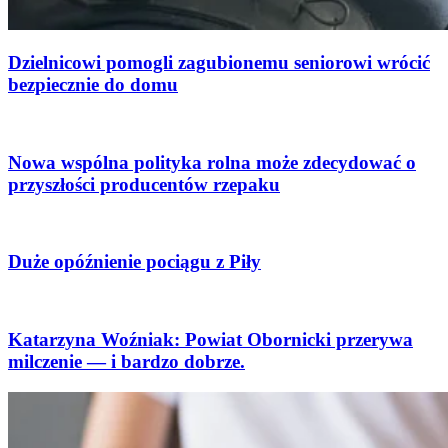
Dzielnicowi pomogli zagubionemu seniorowi wrócić
bezpiecznie do domu
Nowa wspólna polityka rolna może zdecydować o
przyszłości producentów rzepaku
Duże opóźnienie pociągu z Piły
Katarzyna Woźniak: Powiat Obornicki przerywa
milczenie — i bardzo dobrze.