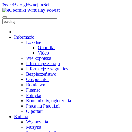
Przejdź do głównej treści
Informacje
Lokalne
Oborniki
Video
Wielkopolska
Informacje z kraju
Informacje z zagranicy
Bezpieczeństwo
Gospodarka
Rolnictwo
Finanse
Polityka
Komunikaty, ogłoszenia
Praca na Pracuj.pl
O portalu
Kultura
Wydarzenia
Muzyka