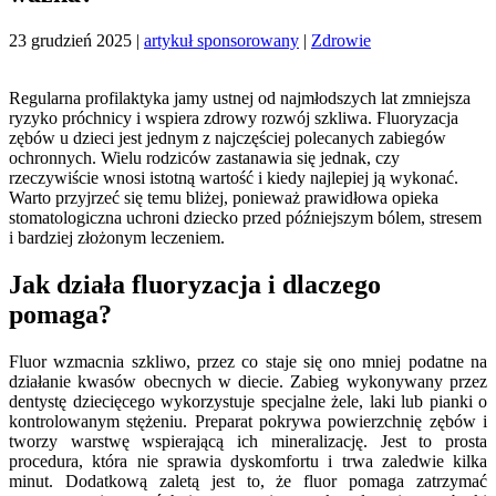
23 grudzień 2025
|
artykuł sponsorowany
|
Zdrowie
Regularna profilaktyka jamy ustnej od najmłodszych lat zmniejsza
ryzyko próchnicy i wspiera zdrowy rozwój szkliwa. Fluoryzacja
zębów u dzieci jest jednym z najczęściej polecanych zabiegów
ochronnych. Wielu rodziców zastanawia się jednak, czy
rzeczywiście wnosi istotną wartość i kiedy najlepiej ją wykonać.
Warto przyjrzeć się temu bliżej, ponieważ prawidłowa opieka
stomatologiczna uchroni dziecko przed późniejszym bólem, stresem
i bardziej złożonym leczeniem.
Jak działa fluoryzacja i dlaczego
pomaga?
Fluor wzmacnia szkliwo, przez co staje się ono mniej podatne na
działanie kwasów obecnych w diecie. Zabieg wykonywany przez
dentystę dziecięcego wykorzystuje specjalne żele, laki lub pianki o
kontrolowanym stężeniu. Preparat pokrywa powierzchnię zębów i
tworzy warstwę wspierającą ich mineralizację. Jest to prosta
procedura, która nie sprawia dyskomfortu i trwa zaledwie kilka
minut. Dodatkową zaletą jest to, że fluor pomaga zatrzymać