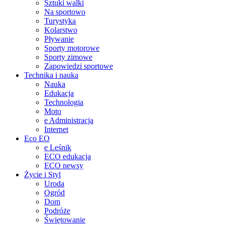
Sztuki walki
Na sportowo
Turystyka
Kolarstwo
Pływanie
Sporty motorowe
Sporty zimowe
Zapowiedzi sportowe
Technika i nauka
Nauka
Edukacja
Technologia
Moto
e Administracja
Internet
Eco EO
e Leśnik
ECO edukacja
ECO newsy
Życie i Styl
Uroda
Ogród
Dom
Podróże
Świętowanie