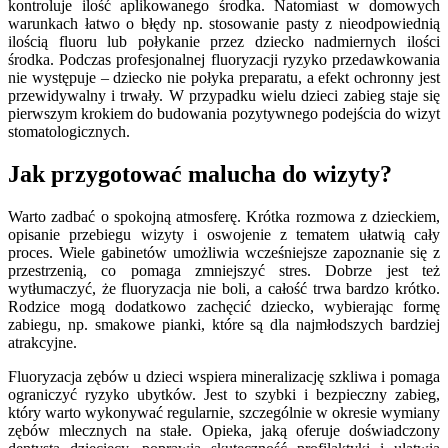
kontroluje ilość aplikowanego środka. Natomiast w domowych
warunkach łatwo o błędy np. stosowanie pasty z nieodpowiednią
ilością fluoru lub połykanie przez dziecko nadmiernych ilości
środka. Podczas profesjonalnej fluoryzacji ryzyko przedawkowania
nie występuje – dziecko nie połyka preparatu, a efekt ochronny jest
przewidywalny i trwały. W przypadku wielu dzieci zabieg staje się
pierwszym krokiem do budowania pozytywnego podejścia do wizyt
stomatologicznych.
Jak przygotować malucha do wizyty?
Warto zadbać o spokojną atmosferę. Krótka rozmowa z dzieckiem,
opisanie przebiegu wizyty i oswojenie z tematem ułatwią cały
proces. Wiele gabinetów umożliwia wcześniejsze zapoznanie się z
przestrzenią, co pomaga zmniejszyć stres. Dobrze jest też
wytłumaczyć, że fluoryzacja nie boli, a całość trwa bardzo krótko.
Rodzice mogą dodatkowo zachęcić dziecko, wybierając formę
zabiegu, np. smakowe pianki, które są dla najmłodszych bardziej
atrakcyjne.
Fluoryzacja zębów u dzieci wspiera mineralizację szkliwa i pomaga
ograniczyć ryzyko ubytków. Jest to szybki i bezpieczny zabieg,
który warto wykonywać regularnie, szczególnie w okresie wymiany
zębów mlecznych na stałe. Opieka, jaką oferuje doświadczony