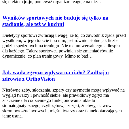
się efektem jo-jo, ponieważ organizm reaguje na nie…
Wyników sportowych nie buduje się tylko na
stadionie, ale też w kuchni
Dietetycy sportowi zwracają uwagę, że to, co zawodnik zjada przed
wysiłkiem, w jego trakcie i po nim, jest równie istotne jak liczba
godzin spędzonych na treningu. Nie ma uniwersalnego jadłospisu
dla każdego. Talerz sportowca powinien się zmieniać równie
dynamicznie, co plan treningowy. Mimo to bad…
Jak wada zgryzu wpływa na ciało? Zadbaj o
zdrowie z OrthoVision
Nierówne zęby, stłoczenia, szpary czy asymetria mogą wpływać na
wygląd twarzy i pewność siebie, ale prawidłowy zgryz ma
znaczenie dla codziennego funkcjonowania układu
stomatognatycznego, czyli zębów, szczęki, żuchwy, stawów
skroniowo-żuchwowych, mięśni twarzy oraz tkanek otaczających
jamę ustną.