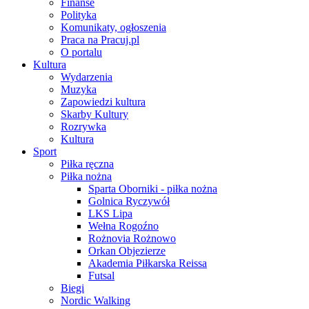
Finanse
Polityka
Komunikaty, ogłoszenia
Praca na Pracuj.pl
O portalu
Kultura
Wydarzenia
Muzyka
Zapowiedzi kultura
Skarby Kultury
Rozrywka
Kultura
Sport
Piłka ręczna
Piłka nożna
Sparta Oborniki - piłka nożna
Golnica Ryczywół
LKS Lipa
Wełna Rogoźno
Rożnovia Rożnowo
Orkan Objezierze
Akademia Piłkarska Reissa
Futsal
Biegi
Nordic Walking