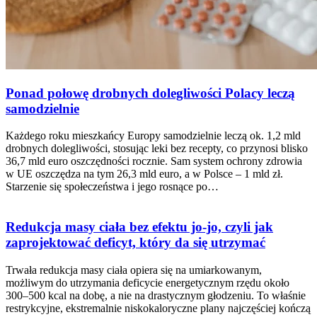
Ponad połowę drobnych dolegliwości Polacy leczą
samodzielnie
Każdego roku mieszkańcy Europy samodzielnie leczą ok. 1,2 mld
drobnych dolegliwości, stosując leki bez recepty, co przynosi blisko
36,7 mld euro oszczędności rocznie. Sam system ochrony zdrowia
w UE oszczędza na tym 26,3 mld euro, a w Polsce – 1 mld zł.
Starzenie się społeczeństwa i jego rosnące po…
Redukcja masy ciała bez efektu jo-jo, czyli jak
zaprojektować deficyt, który da się utrzymać
Trwała redukcja masy ciała opiera się na umiarkowanym,
możliwym do utrzymania deficycie energetycznym rzędu około
300–500 kcal na dobę, a nie na drastycznym głodzeniu. To właśnie
restrykcyjne, ekstremalnie niskokaloryczne plany najczęściej kończą