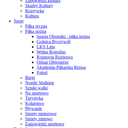
Zapowiedzi kultura
Skarby Kultury
Rozrywka
Kultura
Sport
Piłka ręczna
Piłka nożna
Sparta Oborniki - piłka nożna
Golnica Ryczywół
LKS Lipa
Wełna Rogoźno
Rożnovia Rożnowo
Orkan Objezierze
Akademia Piłkarska Reissa
Futsal
Biegi
Nordic Walking
Sztuki walki
Na sportowo
Turystyka
Kolarstwo
Pływanie
Sporty motorowe
Sporty zimowe
Zapowiedzi sportowe