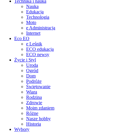
Technika i nauka
Nauka
Edukacja
Technologia
Moto
e Administracja
Internet
Eco EO
e Leśnik
ECO edukacja
ECO newsy
Życie i Styl
Uroda
Ogród
Dom
Podróże
Świętowanie
Wiara
Rodzina
Zdrowie
Moim zdaniem
Różne
Nasze hobby
Historia
Wybory