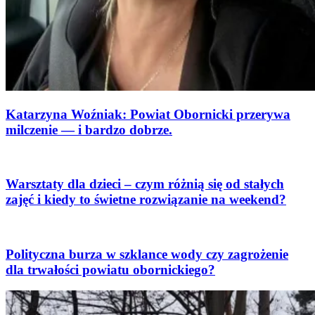
Katarzyna Woźniak: Powiat Obornicki przerywa
milczenie — i bardzo dobrze.
Warsztaty dla dzieci – czym różnią się od stałych
zajęć i kiedy to świetne rozwiązanie na weekend?
Polityczna burza w szklance wody czy zagrożenie
dla trwałości powiatu obornickiego?