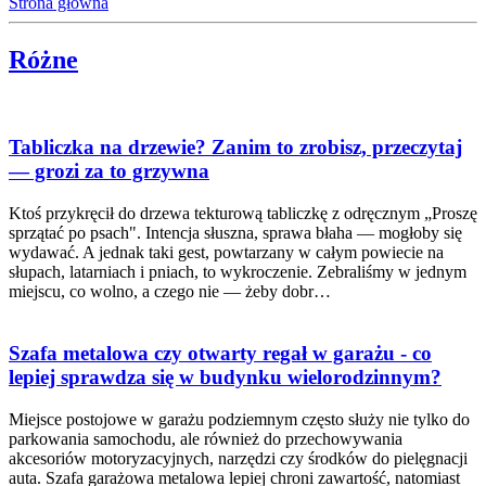
Strona główna
Różne
Tabliczka na drzewie? Zanim to zrobisz, przeczytaj
— grozi za to grzywna
Ktoś przykręcił do drzewa tekturową tabliczkę z odręcznym „Proszę
sprzątać po psach". Intencja słuszna, sprawa błaha — mogłoby się
wydawać. A jednak taki gest, powtarzany w całym powiecie na
słupach, latarniach i pniach, to wykroczenie. Zebraliśmy w jednym
miejscu, co wolno, a czego nie — żeby dobr…
Szafa metalowa czy otwarty regał w garażu - co
lepiej sprawdza się w budynku wielorodzinnym?
Miejsce postojowe w garażu podziemnym często służy nie tylko do
parkowania samochodu, ale również do przechowywania
akcesoriów motoryzacyjnych, narzędzi czy środków do pielęgnacji
auta. Szafa garażowa metalowa lepiej chroni zawartość, natomiast