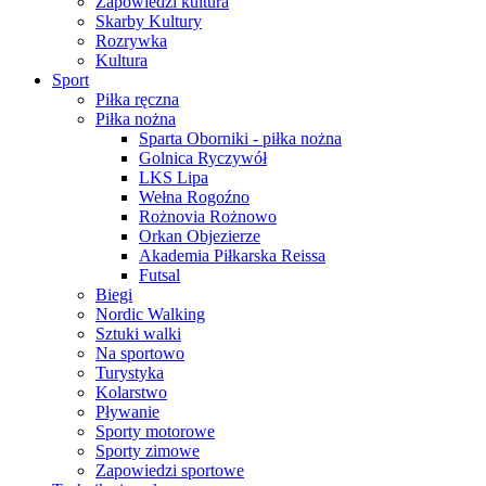
Zapowiedzi kultura
Skarby Kultury
Rozrywka
Kultura
Sport
Piłka ręczna
Piłka nożna
Sparta Oborniki - piłka nożna
Golnica Ryczywół
LKS Lipa
Wełna Rogoźno
Rożnovia Rożnowo
Orkan Objezierze
Akademia Piłkarska Reissa
Futsal
Biegi
Nordic Walking
Sztuki walki
Na sportowo
Turystyka
Kolarstwo
Pływanie
Sporty motorowe
Sporty zimowe
Zapowiedzi sportowe