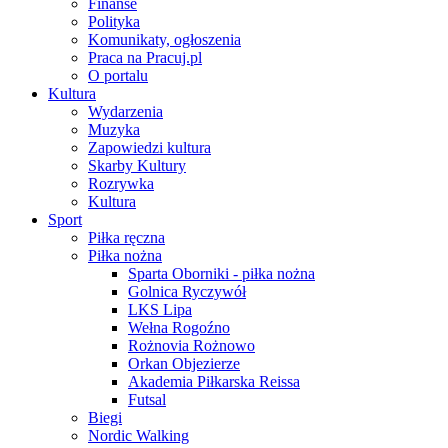
Finanse
Polityka
Komunikaty, ogłoszenia
Praca na Pracuj.pl
O portalu
Kultura
Wydarzenia
Muzyka
Zapowiedzi kultura
Skarby Kultury
Rozrywka
Kultura
Sport
Piłka ręczna
Piłka nożna
Sparta Oborniki - piłka nożna
Golnica Ryczywół
LKS Lipa
Wełna Rogoźno
Rożnovia Rożnowo
Orkan Objezierze
Akademia Piłkarska Reissa
Futsal
Biegi
Nordic Walking