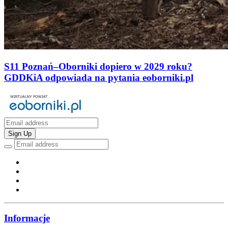
S11 Poznań–Oborniki dopiero w 2029 roku?
GDDKiA odpowiada na pytania eoborniki.pl
Sign Up
Informacje