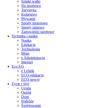
Sztuki walki
Na sportowo
Turystyka
Kolarstwo
Pływanie
Sporty motorowe
Sporty zimowe
Zapowiedzi sportowe
Technika i nauka
Nauka
Edukacja
Technologia
Moto
e Administracja
Internet
Eco EO
e Leśnik
ECO edukacja
ECO newsy
Życie i Styl
Uroda
Ogród
Dom
Podróże
Świętowanie