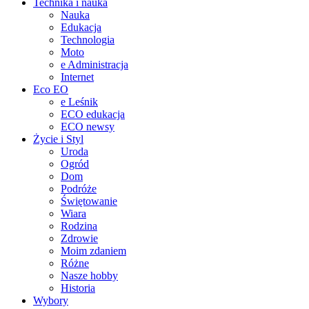
Technika i nauka
Nauka
Edukacja
Technologia
Moto
e Administracja
Internet
Eco EO
e Leśnik
ECO edukacja
ECO newsy
Życie i Styl
Uroda
Ogród
Dom
Podróże
Świętowanie
Wiara
Rodzina
Zdrowie
Moim zdaniem
Różne
Nasze hobby
Historia
Wybory