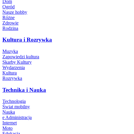
Dom
Ogród
Nasze hobby
Różne
Zdrowie
Rodzina
Kultura i Rozrywka
Muzyka
Zapowiedzi kultura
Skarby Kultury
Wydarzenia
Kultura
Rozrywka
Technika i Nauka
Technologia
Świat mobilny
Nauka
e Administracja
Internet
Moto
Edukacja