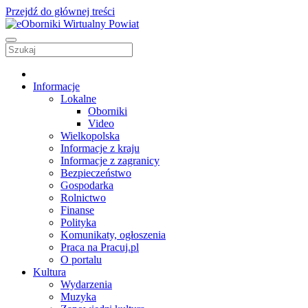
Przejdź do głównej treści
Informacje
Lokalne
Oborniki
Video
Wielkopolska
Informacje z kraju
Informacje z zagranicy
Bezpieczeństwo
Gospodarka
Rolnictwo
Finanse
Polityka
Komunikaty, ogłoszenia
Praca na Pracuj.pl
O portalu
Kultura
Wydarzenia
Muzyka