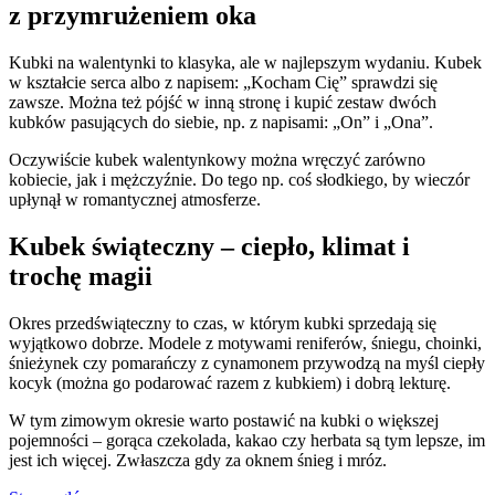
z przymrużeniem oka
Kubki na walentynki to klasyka, ale w najlepszym wydaniu. Kubek
w kształcie serca albo z napisem: „Kocham Cię” sprawdzi się
zawsze. Można też pójść w inną stronę i kupić zestaw dwóch
kubków pasujących do siebie, np. z napisami: „On” i „Ona”.
Oczywiście kubek walentynkowy można wręczyć zarówno
kobiecie, jak i mężczyźnie. Do tego np. coś słodkiego, by wieczór
upłynął w romantycznej atmosferze.
Kubek świąteczny – ciepło, klimat i
trochę magii
Okres przedświąteczny to czas, w którym kubki sprzedają się
wyjątkowo dobrze. Modele z motywami reniferów, śniegu, choinki,
śnieżynek czy pomarańczy z cynamonem przywodzą na myśl ciepły
kocyk (można go podarować razem z kubkiem) i dobrą lekturę.
W tym zimowym okresie warto postawić na kubki o większej
pojemności – gorąca czekolada, kakao czy herbata są tym lepsze, im
jest ich więcej. Zwłaszcza gdy za oknem śnieg i mróz.