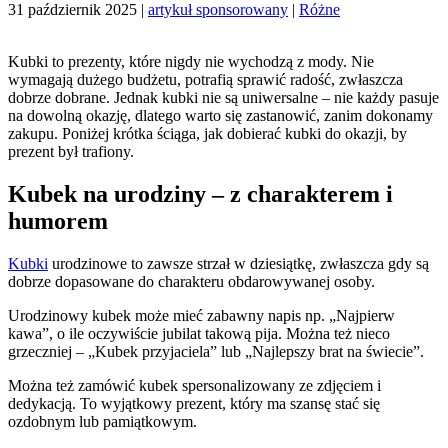
31 październik 2025
|
artykuł sponsorowany
|
Różne
Kubki to prezenty, które nigdy nie wychodzą z mody. Nie
wymagają dużego budżetu, potrafią sprawić radość, zwłaszcza
dobrze dobrane. Jednak kubki nie są uniwersalne – nie każdy pasuje
na dowolną okazję, dlatego warto się zastanowić, zanim dokonamy
zakupu. Poniżej krótka ściąga, jak dobierać kubki do okazji, by
prezent był trafiony.
Kubek na urodziny – z charakterem i
humorem
Kubki
urodzinowe to zawsze strzał w dziesiątkę, zwłaszcza gdy są
dobrze dopasowane do charakteru obdarowywanej osoby.
Urodzinowy kubek może mieć zabawny napis np. „Najpierw
kawa”, o ile oczywiście jubilat takową pija. Można też nieco
grzeczniej – „Kubek przyjaciela” lub „Najlepszy brat na świecie”.
Można też zamówić kubek spersonalizowany ze zdjęciem i
dedykacją. To wyjątkowy prezent, który ma szansę stać się
ozdobnym lub pamiątkowym.