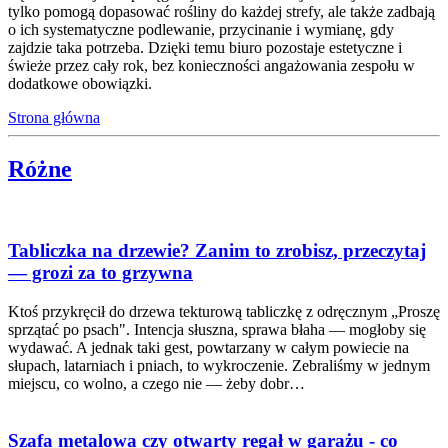
tylko pomogą dopasować rośliny do każdej strefy, ale także zadbają
o ich systematyczne podlewanie, przycinanie i wymianę, gdy
zajdzie taka potrzeba. Dzięki temu biuro pozostaje estetyczne i
świeże przez cały rok, bez konieczności angażowania zespołu w
dodatkowe obowiązki.
Strona główna
Różne
Tabliczka na drzewie? Zanim to zrobisz, przeczytaj
— grozi za to grzywna
Ktoś przykręcił do drzewa tekturową tabliczkę z odręcznym „Proszę
sprzątać po psach". Intencja słuszna, sprawa błaha — mogłoby się
wydawać. A jednak taki gest, powtarzany w całym powiecie na
słupach, latarniach i pniach, to wykroczenie. Zebraliśmy w jednym
miejscu, co wolno, a czego nie — żeby dobr…
Szafa metalowa czy otwarty regał w garażu - co