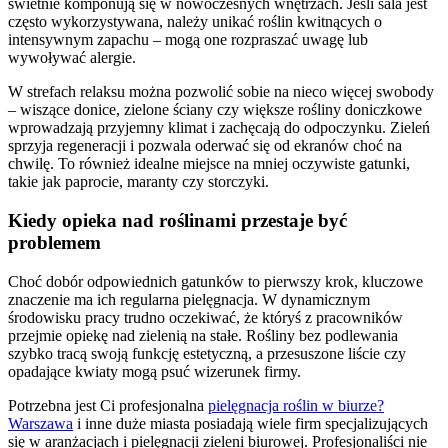
świetnie komponują się w nowoczesnych wnętrzach. Jeśli sala jest
często wykorzystywana, należy unikać roślin kwitnących o
intensywnym zapachu – mogą one rozpraszać uwagę lub
wywoływać alergie.
W strefach relaksu można pozwolić sobie na nieco więcej swobody
– wiszące donice, zielone ściany czy większe rośliny doniczkowe
wprowadzają przyjemny klimat i zachęcają do odpoczynku. Zieleń
sprzyja regeneracji i pozwala oderwać się od ekranów choć na
chwilę. To również idealne miejsce na mniej oczywiste gatunki,
takie jak paprocie, maranty czy storczyki.
Kiedy opieka nad roślinami przestaje być
problemem
Choć dobór odpowiednich gatunków to pierwszy krok, kluczowe
znaczenie ma ich regularna pielęgnacja. W dynamicznym
środowisku pracy trudno oczekiwać, że któryś z pracowników
przejmie opiekę nad zielenią na stałe. Rośliny bez podlewania
szybko tracą swoją funkcję estetyczną, a przesuszone liście czy
opadające kwiaty mogą psuć wizerunek firmy.
Potrzebna jest Ci profesjonalna
pielęgnacja roślin w biurze?
Warszawa
i inne duże miasta posiadają wiele firm specjalizujących
się w aranżacjach i pielęgnacji zieleni biurowej. Profesjonaliści nie