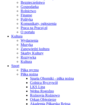
Bezpieczeństwo
Gospodarka
Rolnictwo
Finanse
Polityka
Komunikaty, ogłoszenia
Praca na Pracuj.pl
O portalu
Kultura
Wydarzenia
Muzyka
Zapowiedzi kultura
Skarby Kultury
Rozrywka
Kultura
Sport
Piłka ręczna
Piłka nożna
Sparta Oborniki - piłka nożna
Golnica Ryczywół
LKS Lipa
Wełna Rogoźno
Rożnovia Rożnowo
Orkan Objezierze
Akademia Piłkarska Reissa