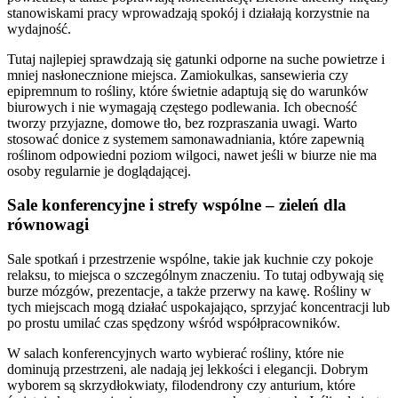
stanowiskami pracy wprowadzają spokój i działają korzystnie na
wydajność.
Tutaj najlepiej sprawdzają się gatunki odporne na suche powietrze i
mniej nasłonecznione miejsca. Zamiokulkas, sansewieria czy
epipremnum to rośliny, które świetnie adaptują się do warunków
biurowych i nie wymagają częstego podlewania. Ich obecność
tworzy przyjazne, domowe tło, bez rozpraszania uwagi. Warto
stosować donice z systemem samonawadniania, które zapewnią
roślinom odpowiedni poziom wilgoci, nawet jeśli w biurze nie ma
osoby regularnie je doglądającej.
Sale konferencyjne i strefy wspólne – zieleń dla
równowagi
Sale spotkań i przestrzenie wspólne, takie jak kuchnie czy pokoje
relaksu, to miejsca o szczególnym znaczeniu. To tutaj odbywają się
burze mózgów, prezentacje, a także przerwy na kawę. Rośliny w
tych miejscach mogą działać uspokajająco, sprzyjać koncentracji lub
po prostu umilać czas spędzony wśród współpracowników.
W salach konferencyjnych warto wybierać rośliny, które nie
dominują przestrzeni, ale nadają jej lekkości i elegancji. Dobrym
wyborem są skrzydłokwiaty, filodendrony czy anturium, które