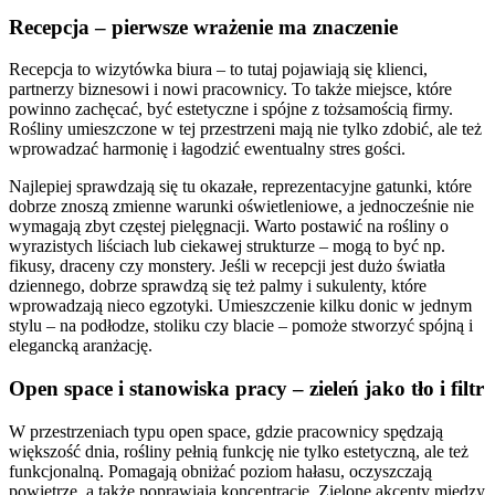
Recepcja – pierwsze wrażenie ma znaczenie
Recepcja to wizytówka biura – to tutaj pojawiają się klienci,
partnerzy biznesowi i nowi pracownicy. To także miejsce, które
powinno zachęcać, być estetyczne i spójne z tożsamością firmy.
Rośliny umieszczone w tej przestrzeni mają nie tylko zdobić, ale też
wprowadzać harmonię i łagodzić ewentualny stres gości.
Najlepiej sprawdzają się tu okazałe, reprezentacyjne gatunki, które
dobrze znoszą zmienne warunki oświetleniowe, a jednocześnie nie
wymagają zbyt częstej pielęgnacji. Warto postawić na rośliny o
wyrazistych liściach lub ciekawej strukturze – mogą to być np.
fikusy, draceny czy monstery. Jeśli w recepcji jest dużo światła
dziennego, dobrze sprawdzą się też palmy i sukulenty, które
wprowadzają nieco egzotyki. Umieszczenie kilku donic w jednym
stylu – na podłodze, stoliku czy blacie – pomoże stworzyć spójną i
elegancką aranżację.
Open space i stanowiska pracy – zieleń jako tło i filtr
W przestrzeniach typu open space, gdzie pracownicy spędzają
większość dnia, rośliny pełnią funkcję nie tylko estetyczną, ale też
funkcjonalną. Pomagają obniżać poziom hałasu, oczyszczają
powietrze, a także poprawiają koncentrację. Zielone akcenty między