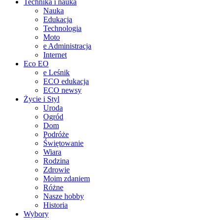
Technika i nauka
Nauka
Edukacja
Technologia
Moto
e Administracja
Internet
Eco EO
e Leśnik
ECO edukacja
ECO newsy
Życie i Styl
Uroda
Ogród
Dom
Podróże
Świętowanie
Wiara
Rodzina
Zdrowie
Moim zdaniem
Różne
Nasze hobby
Historia
Wybory