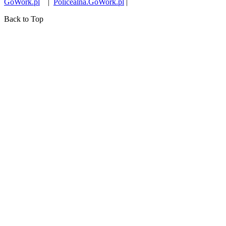
GoWork.pl
|
Policealna.GoWork.pl
|
Back to Top