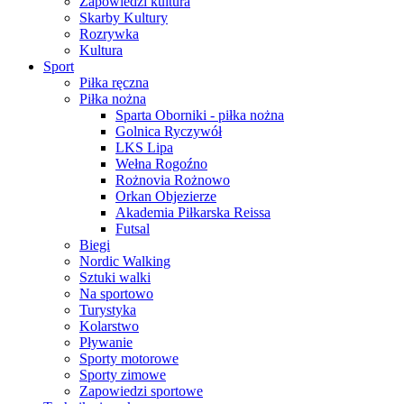
Zapowiedzi kultura
Skarby Kultury
Rozrywka
Kultura
Sport
Piłka ręczna
Piłka nożna
Sparta Oborniki - piłka nożna
Golnica Ryczywół
LKS Lipa
Wełna Rogoźno
Rożnovia Rożnowo
Orkan Objezierze
Akademia Piłkarska Reissa
Futsal
Biegi
Nordic Walking
Sztuki walki
Na sportowo
Turystyka
Kolarstwo
Pływanie
Sporty motorowe
Sporty zimowe
Zapowiedzi sportowe