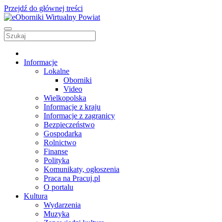
Przejdź do głównej treści
Informacje
Lokalne
Oborniki
Video
Wielkopolska
Informacje z kraju
Informacje z zagranicy
Bezpieczeństwo
Gospodarka
Rolnictwo
Finanse
Polityka
Komunikaty, ogłoszenia
Praca na Pracuj.pl
O portalu
Kultura
Wydarzenia
Muzyka