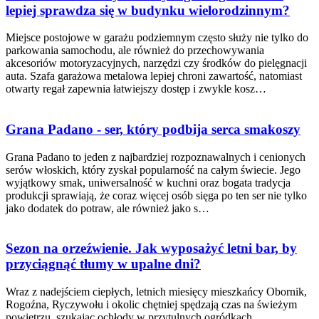
lepiej sprawdza się w budynku wielorodzinnym?
Miejsce postojowe w garażu podziemnym często służy nie tylko do
parkowania samochodu, ale również do przechowywania
akcesoriów motoryzacyjnych, narzędzi czy środków do pielęgnacji
auta. Szafa garażowa metalowa lepiej chroni zawartość, natomiast
otwarty regał zapewnia łatwiejszy dostęp i zwykle kosz…
Grana Padano - ser, który podbija serca smakoszy
Grana Padano to jeden z najbardziej rozpoznawalnych i cenionych
serów włoskich, który zyskał popularność na całym świecie. Jego
wyjątkowy smak, uniwersalność w kuchni oraz bogata tradycja
produkcji sprawiają, że coraz więcej osób sięga po ten ser nie tylko
jako dodatek do potraw, ale również jako s…
Sezon na orzeźwienie. Jak wyposażyć letni bar, by
przyciągnąć tłumy w upalne dni?
Wraz z nadejściem ciepłych, letnich miesięcy mieszkańcy Obornik,
Rogoźna, Ryczywołu i okolic chętniej spędzają czas na świeżym
powietrzu, szukając ochłody w przytulnych ogródkach