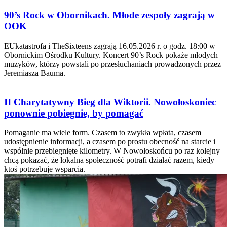
90’s Rock w Obornikach. Młode zespoły zagrają w
OOK
EUkatastrofa i TheSixteens zagrają 16.05.2026 r. o godz. 18:00 w
Obornickim Ośrodku Kultury. Koncert 90’s Rock pokaże młodych
muzyków, którzy powstali po przesłuchaniach prowadzonych przez
Jeremiasza Bauma.
II Charytatywny Bieg dla Wiktorii. Nowołoskoniec
ponownie pobiegnie, by pomagać
Pomaganie ma wiele form. Czasem to zwykła wpłata, czasem
udostępnienie informacji, a czasem po prostu obecność na starcie i
wspólnie przebiegnięte kilometry. W Nowołoskońcu po raz kolejny
chcą pokazać, że lokalna społeczność potrafi działać razem, kiedy
ktoś potrzebuje wsparcia.