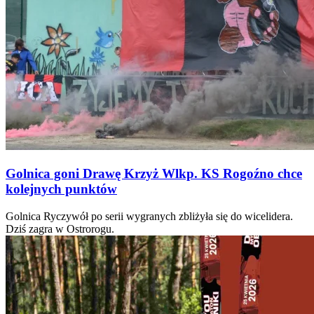
Golnica goni Drawę Krzyż Wlkp. KS Rogoźno chce
kolejnych punktów
Golnica Ryczywół po serii wygranych zbliżyła się do wicelidera.
Dziś zagra w Ostrorogu.