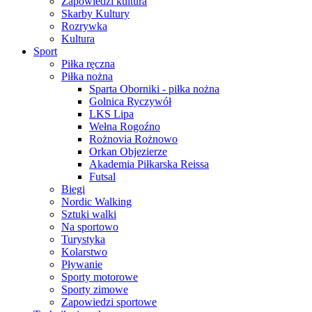
Zapowiedzi kultura
Skarby Kultury
Rozrywka
Kultura
Sport
Piłka ręczna
Piłka nożna
Sparta Oborniki - piłka nożna
Golnica Ryczywół
LKS Lipa
Wełna Rogoźno
Rożnovia Rożnowo
Orkan Objezierze
Akademia Piłkarska Reissa
Futsal
Biegi
Nordic Walking
Sztuki walki
Na sportowo
Turystyka
Kolarstwo
Pływanie
Sporty motorowe
Sporty zimowe
Zapowiedzi sportowe