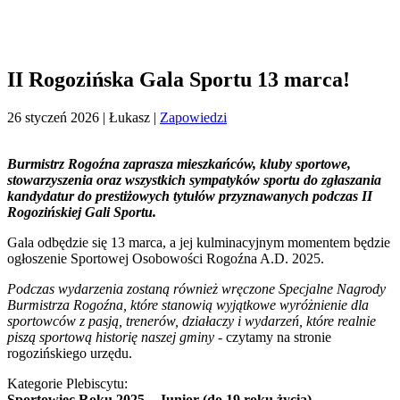
II Rogozińska Gala Sportu 13 marca!
26 styczeń 2026
| Łukasz |
Zapowiedzi
Burmistrz Rogoźna zaprasza mieszkańców, kluby sportowe,
stowarzyszenia oraz wszystkich sympatyków sportu do zgłaszania
kandydatur do prestiżowych tytułów przyznawanych podczas II
Rogozińskiej Gali Sportu.
Gala odbędzie się 13 marca, a jej kulminacyjnym momentem będzie
ogłoszenie Sportowej Osobowości Rogoźna A.D. 2025.
Podczas wydarzenia zostaną również wręczone Specjalne Nagrody
Burmistrza Rogoźna, które stanowią wyjątkowe wyróżnienie dla
sportowców z pasją, trenerów, działaczy i wydarzeń, które realnie
piszą sportową historię naszej gminy
- czytamy na stronie
rogozińskiego urzędu.
Kategorie Plebiscytu:
Sportowiec Roku 2025 – Junior (do 19 roku życia)