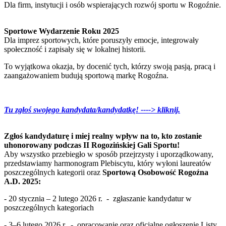
Dla firm, instytucji i osób wspierających rozwój sportu w Rogoźnie.
Sportowe Wydarzenie Roku 2025
Dla imprez sportowych, które poruszyły emocje, integrowały
społeczność i zapisały się w lokalnej historii.
To wyjątkowa okazja, by docenić tych, którzy swoją pasją, pracą i
zaangażowaniem budują sportową markę Rogoźna.
Tu zgłoś swojego kandydata/kandydatkę! ----> kliknij.
Zgłoś kandydaturę i miej realny wpływ na to, kto zostanie
uhonorowany podczas II Rogozińskiej Gali Sportu!
Aby wszystko przebiegło w sposób przejrzysty i uporządkowany,
przedstawiamy harmonogram Plebiscytu, który wyłoni laureatów
poszczególnych kategorii oraz
Sportową Osobowość Rogoźna
A.D. 2025:
- 20 stycznia – 2 lutego 2026 r. - zgłaszanie kandydatur w
poszczególnych kategoriach
- 3–6 lutego 2026 r. - opracowanie oraz oficjalne ogłoszenie Listy