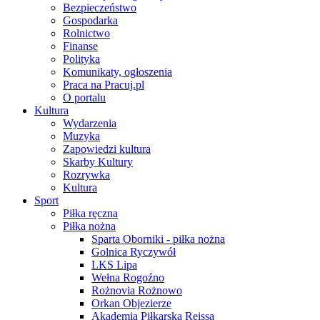
Bezpieczeństwo
Gospodarka
Rolnictwo
Finanse
Polityka
Komunikaty, ogłoszenia
Praca na Pracuj.pl
O portalu
Kultura
Wydarzenia
Muzyka
Zapowiedzi kultura
Skarby Kultury
Rozrywka
Kultura
Sport
Piłka ręczna
Piłka nożna
Sparta Oborniki - piłka nożna
Golnica Ryczywół
LKS Lipa
Wełna Rogoźno
Rożnovia Rożnowo
Orkan Objezierze
Akademia Piłkarska Reissa