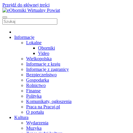
Przejdź do głównej treści
Informacje
Lokalne
Oborniki
Video
Wielkopolska
Informacje z kraju
Informacje z zagranicy
Bezpieczeństwo
Gospodarka
Rolnictwo
Finanse
Polityka
Komunikaty, ogłoszenia
Praca na Pracuj.pl
O portalu
Kultura
Wydarzenia
Muzyka