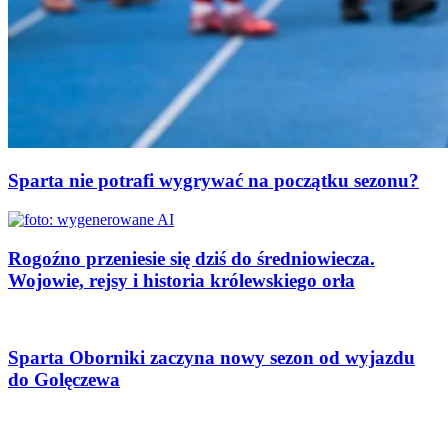
Sparta nie potrafi wygrywać na początku sezonu?
Rogoźno przeniesie się dziś do średniowiecza.
Wojowie, rejsy i historia królewskiego orła
Sparta Oborniki zaczyna nowy sezon od wyjazdu
do Golęczewa