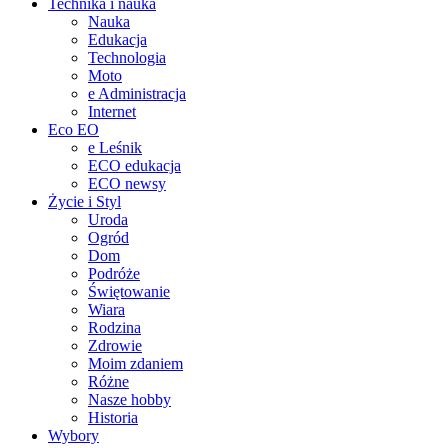
Technika i nauka
Nauka
Edukacja
Technologia
Moto
e Administracja
Internet
Eco EO
e Leśnik
ECO edukacja
ECO newsy
Życie i Styl
Uroda
Ogród
Dom
Podróże
Świętowanie
Wiara
Rodzina
Zdrowie
Moim zdaniem
Różne
Nasze hobby
Historia
Wybory