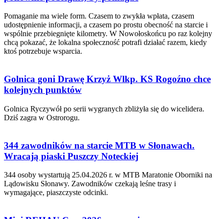
Pomaganie ma wiele form. Czasem to zwykła wpłata, czasem
udostępnienie informacji, a czasem po prostu obecność na starcie i
wspólnie przebiegnięte kilometry. W Nowołoskońcu po raz kolejny
chcą pokazać, że lokalna społeczność potrafi działać razem, kiedy
ktoś potrzebuje wsparcia.
Golnica goni Drawę Krzyż Wlkp. KS Rogoźno chce
kolejnych punktów
Golnica Ryczywół po serii wygranych zbliżyła się do wicelidera.
Dziś zagra w Ostrorogu.
344 zawodników na starcie MTB w Słonawach.
Wracają piaski Puszczy Noteckiej
344 osoby wystartują 25.04.2026 r. w MTB Maratonie Oborniki na
Lądowisku Słonawy. Zawodników czekają leśne trasy i
wymagające, piaszczyste odcinki.