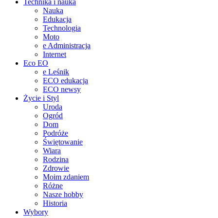
Technika i nauka
Nauka
Edukacja
Technologia
Moto
e Administracja
Internet
Eco EO
e Leśnik
ECO edukacja
ECO newsy
Życie i Styl
Uroda
Ogród
Dom
Podróże
Świętowanie
Wiara
Rodzina
Zdrowie
Moim zdaniem
Różne
Nasze hobby
Historia
Wybory