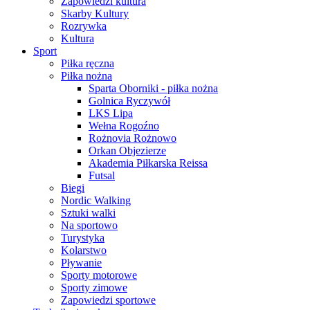
Zapowiedzi kultura
Skarby Kultury
Rozrywka
Kultura
Sport
Piłka ręczna
Piłka nożna
Sparta Oborniki - piłka nożna
Golnica Ryczywół
LKS Lipa
Wełna Rogoźno
Rożnovia Rożnowo
Orkan Objezierze
Akademia Piłkarska Reissa
Futsal
Biegi
Nordic Walking
Sztuki walki
Na sportowo
Turystyka
Kolarstwo
Pływanie
Sporty motorowe
Sporty zimowe
Zapowiedzi sportowe