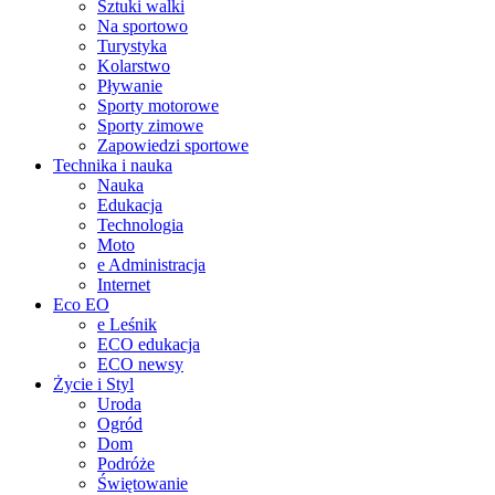
Sztuki walki
Na sportowo
Turystyka
Kolarstwo
Pływanie
Sporty motorowe
Sporty zimowe
Zapowiedzi sportowe
Technika i nauka
Nauka
Edukacja
Technologia
Moto
e Administracja
Internet
Eco EO
e Leśnik
ECO edukacja
ECO newsy
Życie i Styl
Uroda
Ogród
Dom
Podróże
Świętowanie