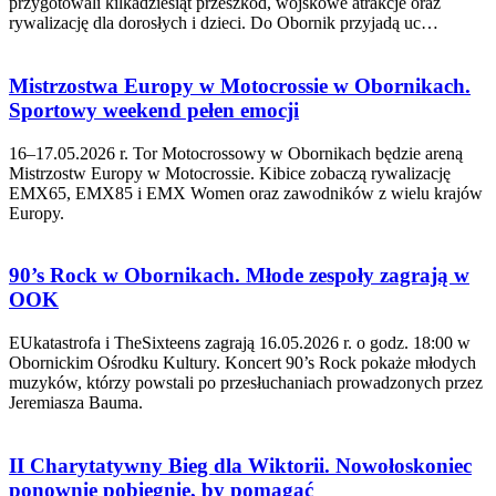
przygotowali kilkadziesiąt przeszkód, wojskowe atrakcje oraz
rywalizację dla dorosłych i dzieci. Do Obornik przyjadą uc…
Mistrzostwa Europy w Motocrossie w Obornikach.
Sportowy weekend pełen emocji
16–17.05.2026 r. Tor Motocrossowy w Obornikach będzie areną
Mistrzostw Europy w Motocrossie. Kibice zobaczą rywalizację
EMX65, EMX85 i EMX Women oraz zawodników z wielu krajów
Europy.
90’s Rock w Obornikach. Młode zespoły zagrają w
OOK
EUkatastrofa i TheSixteens zagrają 16.05.2026 r. o godz. 18:00 w
Obornickim Ośrodku Kultury. Koncert 90’s Rock pokaże młodych
muzyków, którzy powstali po przesłuchaniach prowadzonych przez
Jeremiasza Bauma.
II Charytatywny Bieg dla Wiktorii. Nowołoskoniec
ponownie pobiegnie, by pomagać