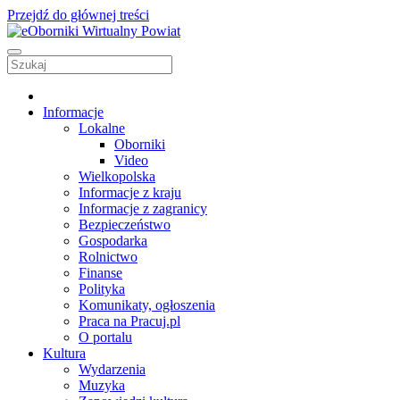
Przejdź do głównej treści
Informacje
Lokalne
Oborniki
Video
Wielkopolska
Informacje z kraju
Informacje z zagranicy
Bezpieczeństwo
Gospodarka
Rolnictwo
Finanse
Polityka
Komunikaty, ogłoszenia
Praca na Pracuj.pl
O portalu
Kultura
Wydarzenia
Muzyka