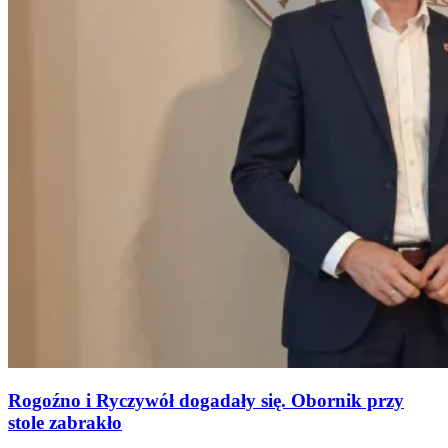
Rogoźno i Ryczywół dogadały się. Obornik przy
stole zabrakło