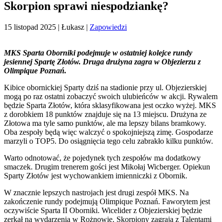
Skorpion sprawi niespodziankę?
15 listopad 2025
| Łukasz |
Zapowiedzi
MKS Sparta Oborniki podejmuje w ostatniej kolejce rundy
jesiennej Spartę Złotów. Druga drużyna zagra w Objezierzu z
Olimpique Poznań.
Kibice obornickiej Sparty dziś na stadionie przy ul. Objezierskiej
mogą po raz ostatni zobaczyć swoich ulubieńców w akcji. Rywalem
będzie Sparta Złotów, która sklasyfikowana jest oczko wyżej. MKS
z dorobkiem 18 punktów znajduje się na 13 miejscu. Drużyna ze
Złotowa ma tyle samo punktów, ale ma lepszy bilans bramkowy.
Oba zespoły będą więc walczyć o spokojniejszą zimę. Gospodarze
marzyli o TOP5. Do osiągnięcia tego celu zabrakło kilku punktów.
Warto odnotować, że pojedynek tych zespołów ma dodatkowy
smaczek. Drugim trenerem gości jest Mikołaj Wicberger. Opiekun
Sparty Złotów jest wychowankiem imienniczki z Obornik.
W znacznie lepszych nastrojach jest drugi zespół MKS. Na
zakończenie rundy podejmują Olimpique Poznań. Faworytem jest
oczywiście Sparta II Oborniki. Wicelider z Objezierskiej będzie
zerkał na wydarzenia w Rożnowie. Skorpiony zagrają z Talentami