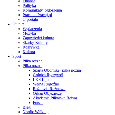
Finanse
Polityka
Komunikaty, ogłoszenia
Praca na Pracuj.pl
O portalu
Kultura
Wydarzenia
Muzyka
Zapowiedzi kultura
Skarby Kultury
Rozrywka
Kultura
Sport
Piłka ręczna
Piłka nożna
Sparta Oborniki - piłka nożna
Golnica Ryczywół
LKS Lipa
Wełna Rogoźno
Rożnovia Rożnowo
Orkan Objezierze
Akademia Piłkarska Reissa
Futsal
Biegi
Nordic Walking