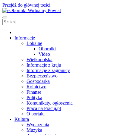
Przejdź do głównej treści
Informacje
Lokalne
Oborniki
Video
Wielkopolska
Informacje z kraju
Informacje z zagranicy
Bezpieczeństwo
Gospodarka
Rolnictwo
Finanse
Polityka
Komunikaty, ogłoszenia
Praca na Pracuj.pl
O portalu
Kultura
Wydarzenia
Muzyka