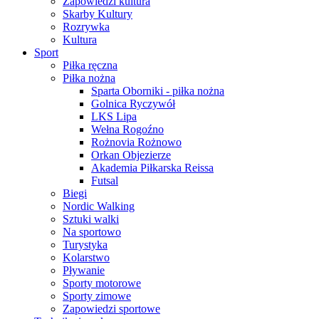
Zapowiedzi kultura
Skarby Kultury
Rozrywka
Kultura
Sport
Piłka ręczna
Piłka nożna
Sparta Oborniki - piłka nożna
Golnica Ryczywół
LKS Lipa
Wełna Rogoźno
Rożnovia Rożnowo
Orkan Objezierze
Akademia Piłkarska Reissa
Futsal
Biegi
Nordic Walking
Sztuki walki
Na sportowo
Turystyka
Kolarstwo
Pływanie
Sporty motorowe
Sporty zimowe
Zapowiedzi sportowe