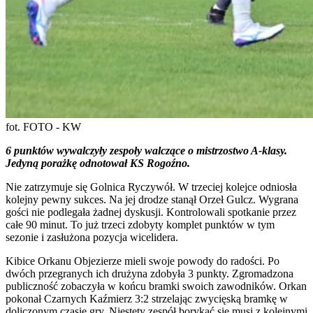
fot. FOTO - KW
6 punktów wywalczyły zespoły walczące o mistrzostwo A-klasy.
Jedyną porażkę odnotował KS Rogoźno.
Nie zatrzymuje się Golnica Ryczywół. W trzeciej kolejce odniosła
kolejny pewny sukces. Na jej drodze stanął Orzeł Gulcz. Wygrana
gości nie podlegała żadnej dyskusji. Kontrolowali spotkanie przez
całe 90 minut. To już trzeci zdobyty komplet punktów w tym
sezonie i zasłużona pozycja wicelidera.
Kibice Orkanu Objezierze mieli swoje powody do radości. Po
dwóch przegranych ich drużyna zdobyła 3 punkty. Zgromadzona
publiczność zobaczyła w końcu bramki swoich zawodników. Orkan
pokonał Czarnych Kaźmierz 3:2 strzelając zwycięską bramkę w
doliczonym czasie gry. Niestety zespół borykać się musi z kolejnymi