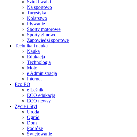
Sztuki walki
Na sportowo
Turystyka
Kolarstwo
Pływanie
Sporty motorowe
Sporty zimowe
Zapowiedzi sportowe
Technika i nauka
Nauka
Edukacja
Technologia
Moto
e Administracja
Internet
Eco EO
e Leśnik
ECO edukacja
ECO newsy
Życie i Styl
Uroda
Ogród
Dom
Podróże
Świętowanie