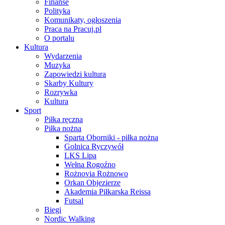
Finanse
Polityka
Komunikaty, ogłoszenia
Praca na Pracuj.pl
O portalu
Kultura
Wydarzenia
Muzyka
Zapowiedzi kultura
Skarby Kultury
Rozrywka
Kultura
Sport
Piłka ręczna
Piłka nożna
Sparta Oborniki - piłka nożna
Golnica Ryczywół
LKS Lipa
Wełna Rogoźno
Rożnovia Rożnowo
Orkan Objezierze
Akademia Piłkarska Reissa
Futsal
Biegi
Nordic Walking