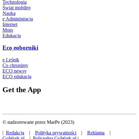
Technologia
Świat mobilny
Nauka
e Administracja
Internet
Moto
Edukacja
Eco eoborniki
e Leśnik
Co chronimy
ECO newsy
ECO edukacja
Get the App
© nadzorowane przez MarPe (2023)
|
Redakcja
|
Polityka prywatności
|
Reklama
|
GoWork.pl
|
Policealna.GoWork.pl
|