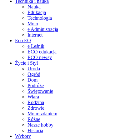
Technika i nauka
Nauka
Edukacja
Technologia
Moto
e Administracja
Internet
Eco EO
e Leśnik
ECO edukacja
ECO newsy
Życie i Styl
Uroda
Ogród
Dom
Podróże
Świętowanie
Wiara
Rodzina
Zdrowie
Moim zdaniem
Różne
Nasze hobby
Historia
Wybory