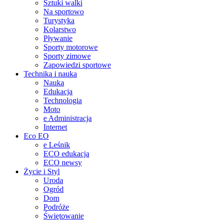
Sztuki walki
Na sportowo
Turystyka
Kolarstwo
Pływanie
Sporty motorowe
Sporty zimowe
Zapowiedzi sportowe
Technika i nauka
Nauka
Edukacja
Technologia
Moto
e Administracja
Internet
Eco EO
e Leśnik
ECO edukacja
ECO newsy
Życie i Styl
Uroda
Ogród
Dom
Podróże
Świętowanie