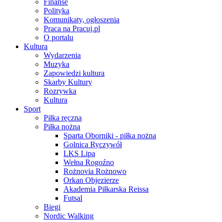
Finanse
Polityka
Komunikaty, ogłoszenia
Praca na Pracuj.pl
O portalu
Kultura
Wydarzenia
Muzyka
Zapowiedzi kultura
Skarby Kultury
Rozrywka
Kultura
Sport
Piłka ręczna
Piłka nożna
Sparta Oborniki - piłka nożna
Golnica Ryczywół
LKS Lipa
Wełna Rogoźno
Rożnovia Rożnowo
Orkan Objezierze
Akademia Piłkarska Reissa
Futsal
Biegi
Nordic Walking