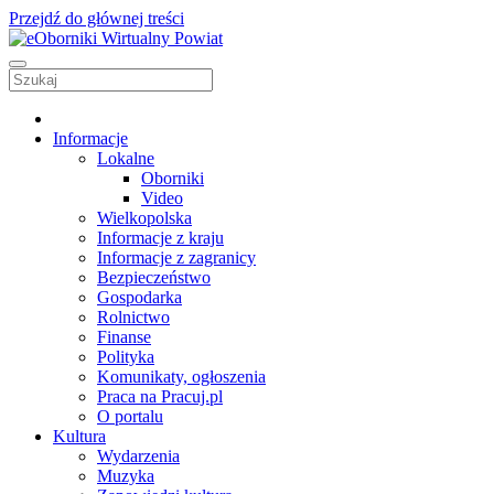
Przejdź do głównej treści
Informacje
Lokalne
Oborniki
Video
Wielkopolska
Informacje z kraju
Informacje z zagranicy
Bezpieczeństwo
Gospodarka
Rolnictwo
Finanse
Polityka
Komunikaty, ogłoszenia
Praca na Pracuj.pl
O portalu
Kultura
Wydarzenia
Muzyka