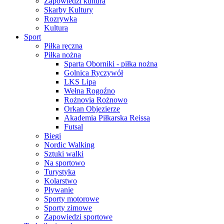
Zapowiedzi kultura
Skarby Kultury
Rozrywka
Kultura
Sport
Piłka ręczna
Piłka nożna
Sparta Oborniki - piłka nożna
Golnica Ryczywół
LKS Lipa
Wełna Rogoźno
Rożnovia Rożnowo
Orkan Objezierze
Akademia Piłkarska Reissa
Futsal
Biegi
Nordic Walking
Sztuki walki
Na sportowo
Turystyka
Kolarstwo
Pływanie
Sporty motorowe
Sporty zimowe
Zapowiedzi sportowe