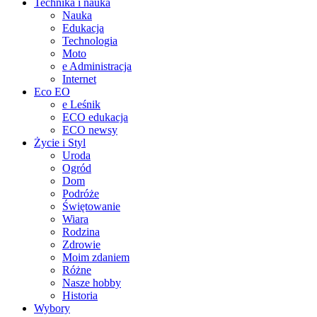
Technika i nauka
Nauka
Edukacja
Technologia
Moto
e Administracja
Internet
Eco EO
e Leśnik
ECO edukacja
ECO newsy
Życie i Styl
Uroda
Ogród
Dom
Podróże
Świętowanie
Wiara
Rodzina
Zdrowie
Moim zdaniem
Różne
Nasze hobby
Historia
Wybory