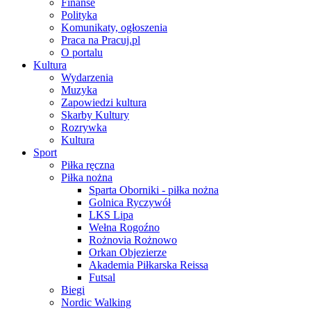
Finanse
Polityka
Komunikaty, ogłoszenia
Praca na Pracuj.pl
O portalu
Kultura
Wydarzenia
Muzyka
Zapowiedzi kultura
Skarby Kultury
Rozrywka
Kultura
Sport
Piłka ręczna
Piłka nożna
Sparta Oborniki - piłka nożna
Golnica Ryczywół
LKS Lipa
Wełna Rogoźno
Rożnovia Rożnowo
Orkan Objezierze
Akademia Piłkarska Reissa
Futsal
Biegi
Nordic Walking