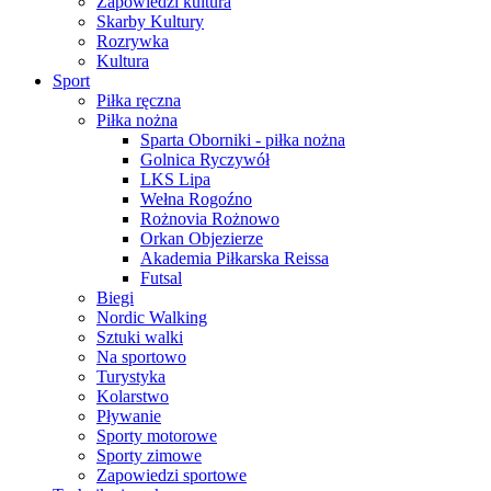
Zapowiedzi kultura
Skarby Kultury
Rozrywka
Kultura
Sport
Piłka ręczna
Piłka nożna
Sparta Oborniki - piłka nożna
Golnica Ryczywół
LKS Lipa
Wełna Rogoźno
Rożnovia Rożnowo
Orkan Objezierze
Akademia Piłkarska Reissa
Futsal
Biegi
Nordic Walking
Sztuki walki
Na sportowo
Turystyka
Kolarstwo
Pływanie
Sporty motorowe
Sporty zimowe
Zapowiedzi sportowe