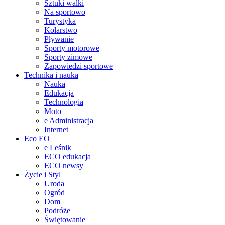
Sztuki walki
Na sportowo
Turystyka
Kolarstwo
Pływanie
Sporty motorowe
Sporty zimowe
Zapowiedzi sportowe
Technika i nauka
Nauka
Edukacja
Technologia
Moto
e Administracja
Internet
Eco EO
e Leśnik
ECO edukacja
ECO newsy
Życie i Styl
Uroda
Ogród
Dom
Podróże
Świętowanie