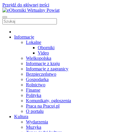
Przejdź do głównej treści
Informacje
Lokalne
Oborniki
Video
Wielkopolska
Informacje z kraju
Informacje z zagranicy
Bezpieczeństwo
Gospodarka
Rolnictwo
Finanse
Polityka
Komunikaty, ogłoszenia
Praca na Pracuj.pl
O portalu
Kultura
Wydarzenia
Muzyka