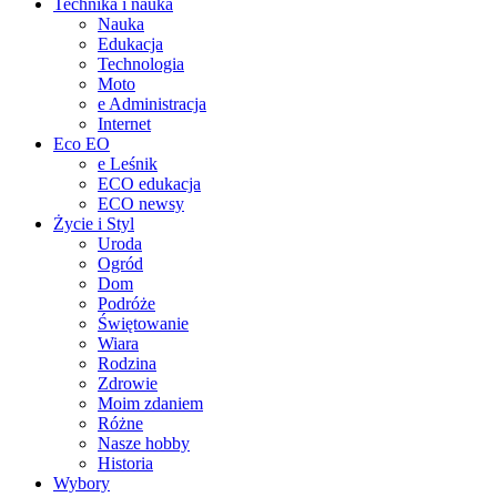
Technika i nauka
Nauka
Edukacja
Technologia
Moto
e Administracja
Internet
Eco EO
e Leśnik
ECO edukacja
ECO newsy
Życie i Styl
Uroda
Ogród
Dom
Podróże
Świętowanie
Wiara
Rodzina
Zdrowie
Moim zdaniem
Różne
Nasze hobby
Historia
Wybory