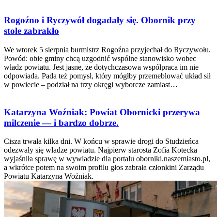
Rogoźno i Ryczywół dogadały się. Obornik przy
stole zabrakło
We wtorek 5 sierpnia burmistrz Rogoźna przyjechał do Ryczywołu.
Powód: obie gminy chcą uzgodnić wspólne stanowisko wobec
władz powiatu. Jest jasne, że dotychczasowa współpraca im nie
odpowiada. Pada też pomysł, który mógłby przemeblować układ sił
w powiecie – podział na trzy okręgi wyborcze zamiast…
Katarzyna Woźniak: Powiat Obornicki przerywa
milczenie — i bardzo dobrze.
Cisza trwała kilka dni. W końcu w sprawie drogi do Studzieńca
odezwały się władze powiatu. Najpierw starosta Zofia Kotecka
wyjaśniła sprawę w wywiadzie dla portalu oborniki.naszemiasto.pl,
a wkrótce potem na swoim profilu głos zabrała członkini Zarządu
Powiatu Katarzyna Woźniak.