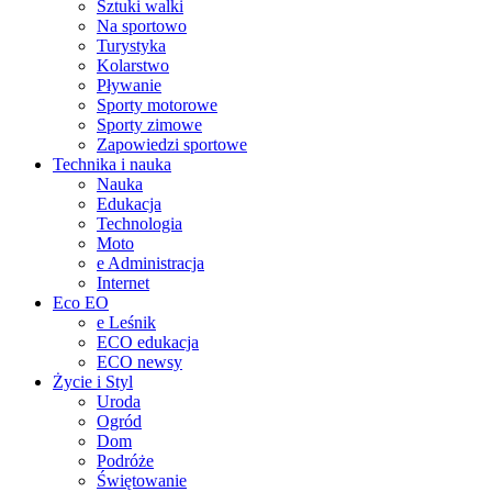
Sztuki walki
Na sportowo
Turystyka
Kolarstwo
Pływanie
Sporty motorowe
Sporty zimowe
Zapowiedzi sportowe
Technika i nauka
Nauka
Edukacja
Technologia
Moto
e Administracja
Internet
Eco EO
e Leśnik
ECO edukacja
ECO newsy
Życie i Styl
Uroda
Ogród
Dom
Podróże
Świętowanie