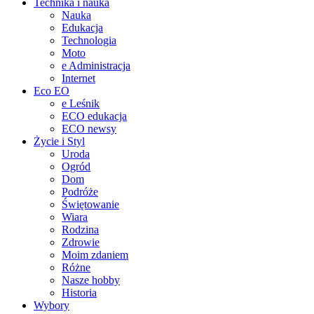
Technika i nauka
Nauka
Edukacja
Technologia
Moto
e Administracja
Internet
Eco EO
e Leśnik
ECO edukacja
ECO newsy
Życie i Styl
Uroda
Ogród
Dom
Podróże
Świętowanie
Wiara
Rodzina
Zdrowie
Moim zdaniem
Różne
Nasze hobby
Historia
Wybory