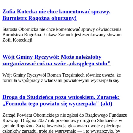
Zofia Kotecka nie chce komentować sprawy.
Burmistrz Rogoźna oburzony!
Starosta Obornicka nie chce komentować sprawy oświadczenia
Burmistrza Rogoźna. Łukasz Zaranek jest zszokowany słowami
Zofii Koteckiej!
Wójt Gminy Ryczywół: Może należałoby
zorganizować coś na wzór „okrągłego stołu"
Wójt Gminy Ryczywół Roman Trzęsimiech również uważa, że
formuła współpracy z władzami powiatowymi wyczerpała się.
Droga do Studzieńca poza wnioskiem. Zaranek:
„Formuła tego powiatu się wyczerpała" (akt)
Zarząd Powiatu Obornickiego nie zgłosi do Rządowego Funduszu
Rozwoju Dróg na 2027 rok przebudowy drogi do Studzieńca w
gminie Rogoźno. Za tą inwestycją głosowało dwoje z pięciorga
członków zarządu, troje się wstrzymało — i to wystarczyło, by