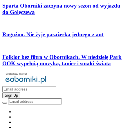
Sparta Oborniki zaczyna nowy sezon od wyjazdu
do Golęczewa
Rogoźno. Nie żyje pasażerka jednego z aut
Folklor bez filtra w Obornikach. W niedzielę Park
OOK wypełnią muzyka, taniec i smaki świata
Sign Up