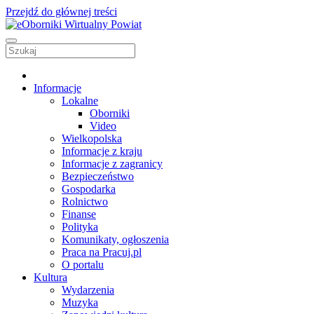
Przejdź do głównej treści
Informacje
Lokalne
Oborniki
Video
Wielkopolska
Informacje z kraju
Informacje z zagranicy
Bezpieczeństwo
Gospodarka
Rolnictwo
Finanse
Polityka
Komunikaty, ogłoszenia
Praca na Pracuj.pl
O portalu
Kultura
Wydarzenia
Muzyka