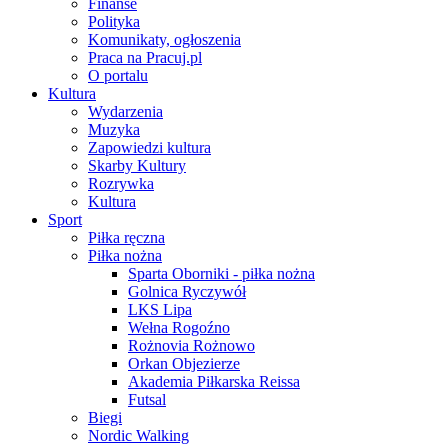
Finanse
Polityka
Komunikaty, ogłoszenia
Praca na Pracuj.pl
O portalu
Kultura
Wydarzenia
Muzyka
Zapowiedzi kultura
Skarby Kultury
Rozrywka
Kultura
Sport
Piłka ręczna
Piłka nożna
Sparta Oborniki - piłka nożna
Golnica Ryczywół
LKS Lipa
Wełna Rogoźno
Rożnovia Rożnowo
Orkan Objezierze
Akademia Piłkarska Reissa
Futsal
Biegi
Nordic Walking