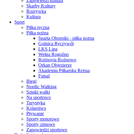
Zapowiedzi kultura
Skarby Kultury
Rozrywka
Kultura
Sport
Piłka ręczna
Piłka nożna
Sparta Oborniki - piłka nożna
Golnica Ryczywół
LKS Lipa
Wełna Rogoźno
Rożnovia Rożnowo
Orkan Objezierze
Akademia Piłkarska Reissa
Futsal
Biegi
Nordic Walking
Sztuki walki
Na sportowo
Turystyka
Kolarstwo
Pływanie
Sporty motorowe
Sporty zimowe
Zapowiedzi sportowe