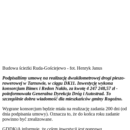
Budowa ścieżki Ruda-Gościejewo - fot. Henryk Janus
Podpisaliśmy umowę na realizację dwukilometrowej drogi pieszo-
rowerowej w Tarnowie, w ciągu DK11. Inwestycję wykona
konsorcjum Bimex i Redon Nakło, za kwotę 4 247 248,57 zł -
poinformowała Generalna Dyrekcja Dróg i Autostrad. To
szczególnie dobra wiadomość dla mieszkańców gminy Rogoźno.
Wygrane konsorcjum będzie miała na realizację zadania 200 dni (od
dnia podpisania umowy). Oznacza to, że do końca roku zadanie
powinno być zrealizowane.
GDDKiA informuje, że
celem inwestycji jest poprawa