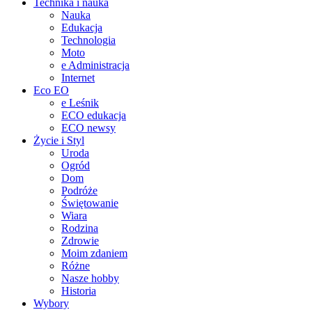
Technika i nauka
Nauka
Edukacja
Technologia
Moto
e Administracja
Internet
Eco EO
e Leśnik
ECO edukacja
ECO newsy
Życie i Styl
Uroda
Ogród
Dom
Podróże
Świętowanie
Wiara
Rodzina
Zdrowie
Moim zdaniem
Różne
Nasze hobby
Historia
Wybory