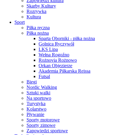
Zapowiedzi kultura
Skarby Kultury
Rozrywka
Kultura
Sport
Piłka ręczna
Piłka nożna
Sparta Oborniki - piłka nożna
Golnica Ryczywół
LKS Lipa
Wełna Rogoźno
Rożnovia Rożnowo
Orkan Objezierze
Akademia Piłkarska Reissa
Futsal
Biegi
Nordic Walking
Sztuki walki
Na sportowo
Turystyka
Kolarstwo
Pływanie
Sporty motorowe
Sporty zimowe
Zapowiedzi sportowe