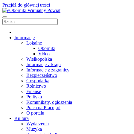
Przejdź do głównej treści
Informacje
Lokalne
Oborniki
Video
Wielkopolska
Informacje z kraju
Informacje z zagranicy
Bezpieczeństwo
Gospodarka
Rolnictwo
Finanse
Polityka
Komunikaty, ogłoszenia
Praca na Pracuj.pl
O portalu
Kultura
Wydarzenia
Muzyka