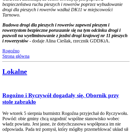
bezpieczeństwa ruchu pieszych i rowerów poprzez wybudowanie
drogi dla pieszych i rowerów wzdłuż DK11 w miejscowości
Tarnowo.
Budowa drogi dla pieszych i rowerów zapewni pieszym i
rowerzystom bezpieczne poruszanie się na tym odcinku drogi i
pozwoli na wyeliminowanie z jezdni drogi krajowej nr 11 pieszych
i rowerzystów
- dodaje Alina Cieślak, rzecznik GDDKiA.
Rogoźno
Strona główna
Lokalne
Rogoźno i Ryczywół dogadały się. Obornik przy
stole zabrakło
We wtorek 5 sierpnia burmistrz Rogoźna przyjechał do Ryczywołu.
Powód: obie gminy chcą uzgodnić wspólne stanowisko wobec
władz powiatu. Jest jasne, że dotychczasowa współpraca im nie
odpowiada. Pada też pomysł, który mógłby przemeblować układ sił