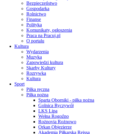
Bezpieczeństwo
Gospodarka
Rolnictwo
Finanse
Polityka
Komunikaty, ogłoszenia
Praca na Pracuj.pl
O portalu
Kultura
Wydarzenia
Muzyka
Zapowiedzi kultura
Skarby Kultury
Rozrywka
Kultura
Sport
Piłka ręczna
Piłka nożna
Sparta Oborniki - piłka nożna
Golnica Ryczywół
LKS Lipa
Wełna Rogoźno
Rożnovia Rożnowo
Orkan Objezierze
Akademia Piłkarska Reissa