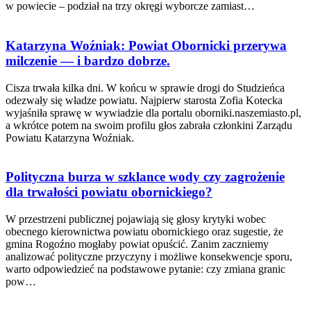
w powiecie – podział na trzy okręgi wyborcze zamiast…
Katarzyna Woźniak: Powiat Obornicki przerywa
milczenie — i bardzo dobrze.
Cisza trwała kilka dni. W końcu w sprawie drogi do Studzieńca
odezwały się władze powiatu. Najpierw starosta Zofia Kotecka
wyjaśniła sprawę w wywiadzie dla portalu oborniki.naszemiasto.pl,
a wkrótce potem na swoim profilu głos zabrała członkini Zarządu
Powiatu Katarzyna Woźniak.
Polityczna burza w szklance wody czy zagrożenie
dla trwałości powiatu obornickiego?
W przestrzeni publicznej pojawiają się głosy krytyki wobec
obecnego kierownictwa powiatu obornickiego oraz sugestie, że
gmina Rogoźno mogłaby powiat opuścić. Zanim zaczniemy
analizować polityczne przyczyny i możliwe konsekwencje sporu,
warto odpowiedzieć na podstawowe pytanie: czy zmiana granic
pow…