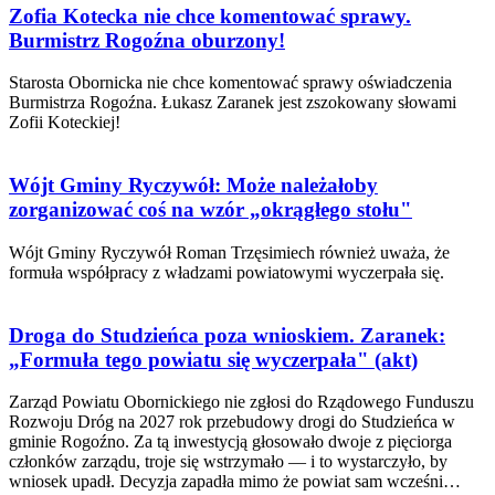
Zofia Kotecka nie chce komentować sprawy.
Burmistrz Rogoźna oburzony!
Starosta Obornicka nie chce komentować sprawy oświadczenia
Burmistrza Rogoźna. Łukasz Zaranek jest zszokowany słowami
Zofii Koteckiej!
Wójt Gminy Ryczywół: Może należałoby
zorganizować coś na wzór „okrągłego stołu"
Wójt Gminy Ryczywół Roman Trzęsimiech również uważa, że
formuła współpracy z władzami powiatowymi wyczerpała się.
Droga do Studzieńca poza wnioskiem. Zaranek:
„Formuła tego powiatu się wyczerpała" (akt)
Zarząd Powiatu Obornickiego nie zgłosi do Rządowego Funduszu
Rozwoju Dróg na 2027 rok przebudowy drogi do Studzieńca w
gminie Rogoźno. Za tą inwestycją głosowało dwoje z pięciorga
członków zarządu, troje się wstrzymało — i to wystarczyło, by
wniosek upadł. Decyzja zapadła mimo że powiat sam wcześni…