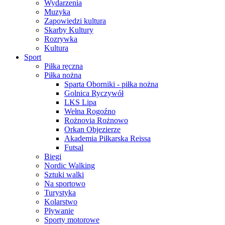
Wydarzenia
Muzyka
Zapowiedzi kultura
Skarby Kultury
Rozrywka
Kultura
Sport
Piłka ręczna
Piłka nożna
Sparta Oborniki - piłka nożna
Golnica Ryczywół
LKS Lipa
Wełna Rogoźno
Rożnovia Rożnowo
Orkan Objezierze
Akademia Piłkarska Reissa
Futsal
Biegi
Nordic Walking
Sztuki walki
Na sportowo
Turystyka
Kolarstwo
Pływanie
Sporty motorowe