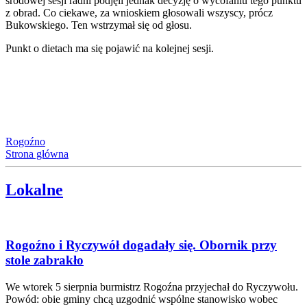
środowej sesji radni podjęli jednak decyzję o wycofaniu tego punktu
z obrad. Co ciekawe, za wnioskiem głosowali wszyscy, prócz
Bukowskiego. Ten wstrzymał się od głosu.
Punkt o dietach ma się pojawić na kolejnej sesji.
Rogoźno
Strona główna
Lokalne
Rogoźno i Ryczywół dogadały się. Obornik przy
stole zabrakło
We wtorek 5 sierpnia burmistrz Rogoźna przyjechał do Ryczywołu.
Powód: obie gminy chcą uzgodnić wspólne stanowisko wobec