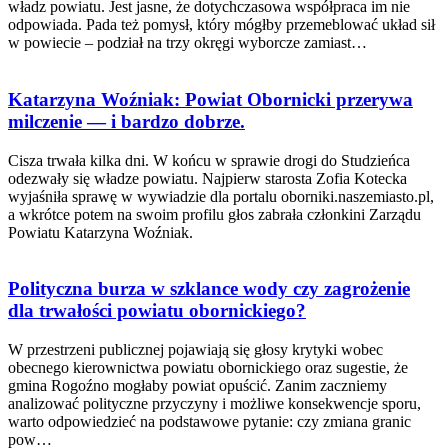
władz powiatu. Jest jasne, że dotychczasowa współpraca im nie
odpowiada. Pada też pomysł, który mógłby przemeblować układ sił
w powiecie – podział na trzy okręgi wyborcze zamiast…
Katarzyna Woźniak: Powiat Obornicki przerywa
milczenie — i bardzo dobrze.
Cisza trwała kilka dni. W końcu w sprawie drogi do Studzieńca
odezwały się władze powiatu. Najpierw starosta Zofia Kotecka
wyjaśniła sprawę w wywiadzie dla portalu oborniki.naszemiasto.pl,
a wkrótce potem na swoim profilu głos zabrała członkini Zarządu
Powiatu Katarzyna Woźniak.
Polityczna burza w szklance wody czy zagrożenie
dla trwałości powiatu obornickiego?
W przestrzeni publicznej pojawiają się głosy krytyki wobec
obecnego kierownictwa powiatu obornickiego oraz sugestie, że
gmina Rogoźno mogłaby powiat opuścić. Zanim zaczniemy
analizować polityczne przyczyny i możliwe konsekwencje sporu,
warto odpowiedzieć na podstawowe pytanie: czy zmiana granic
pow…