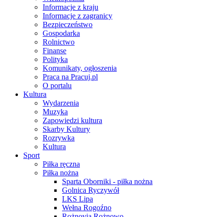
Informacje z kraju
Informacje z zagranicy
Bezpieczeństwo
Gospodarka
Rolnictwo
Finanse
Polityka
Komunikaty, ogłoszenia
Praca na Pracuj.pl
O portalu
Kultura
Wydarzenia
Muzyka
Zapowiedzi kultura
Skarby Kultury
Rozrywka
Kultura
Sport
Piłka ręczna
Piłka nożna
Sparta Oborniki - piłka nożna
Golnica Ryczywół
LKS Lipa
Wełna Rogoźno
Rożnovia Rożnowo