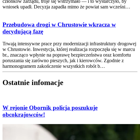
członków zarządu, troje się wstrzymało — i to wystarczyło, by
wniosek upadł. Decyzja zapadła mimo że powiat sam wcześni…
Przebudowa drogi w Chrustowie wkracza w
decydującą fazę
Trwają intensywne prace przy modernizacji infrastruktury drogowej
w Chrustowie. Inwestycja, której realizacja rozpoczęła się w marcu
br., znacząco wpłynie na poprawę bezpieczeństwa oraz komfortu
poruszania się zarówno pieszych, jak i kierowców. Zgodnie z
harmonogramem zakończenie wszystkich robót b…
Ostatnie infomacje
W rejonie Obornik policja poszukuje
obcokrajowców!