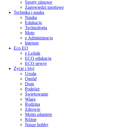
Sporty zimowe
Zapowiedzi sportowe
Technika i nauka
Nauka
Edukacja
Technologia
Moto
e Administracja
Internet
Eco EO
e Leśnik
ECO edukacja
ECO newsy
Życie i Styl
Uroda
Ogród
Dom
Podróże
Świętowanie
Wiara
Rodzina
Zdrowie
Moim zdaniem
Różne
Nasze hobby