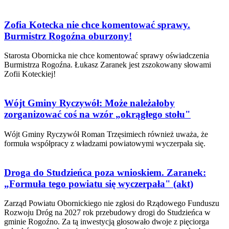
Zofia Kotecka nie chce komentować sprawy.
Burmistrz Rogoźna oburzony!
Starosta Obornicka nie chce komentować sprawy oświadczenia
Burmistrza Rogoźna. Łukasz Zaranek jest zszokowany słowami
Zofii Koteckiej!
Wójt Gminy Ryczywół: Może należałoby
zorganizować coś na wzór „okrągłego stołu"
Wójt Gminy Ryczywół Roman Trzęsimiech również uważa, że
formuła współpracy z władzami powiatowymi wyczerpała się.
Droga do Studzieńca poza wnioskiem. Zaranek:
„Formuła tego powiatu się wyczerpała" (akt)
Zarząd Powiatu Obornickiego nie zgłosi do Rządowego Funduszu
Rozwoju Dróg na 2027 rok przebudowy drogi do Studzieńca w
gminie Rogoźno. Za tą inwestycją głosowało dwoje z pięciorga