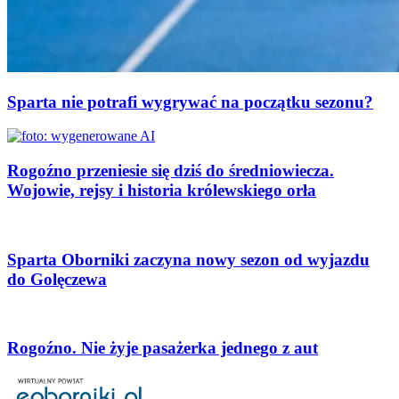
Sparta nie potrafi wygrywać na początku sezonu?
Rogoźno przeniesie się dziś do średniowiecza.
Wojowie, rejsy i historia królewskiego orła
Sparta Oborniki zaczyna nowy sezon od wyjazdu
do Golęczewa
Rogoźno. Nie żyje pasażerka jednego z aut