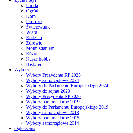
Życie i Styl
Uroda
Ogród
Dom
Podróże
Świętowanie
Wiara
Rodzina
Zdrowie
Moim zdaniem
Różne
Nasze hobby
Historia
Wybory
Wybory Prezydenta RP 2025
Wybory samorządowe 2024
Wybory do Parlamentu Europejskiego 2024
Wybory do sejmu 2023
Wybory Prezydenta RP 2020
Wybory parlamentarne 2019
Wybory do Parlamentu Europejskiego 2019
Wybory samorządowe 2018
Wybory parlamentarne 2015
Wybory samorządowe 2014
Ogłoszenia