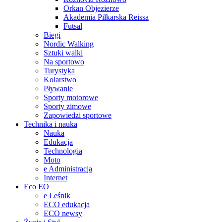
Orkan Objezierze
Akademia Piłkarska Reissa
Futsal
Biegi
Nordic Walking
Sztuki walki
Na sportowo
Turystyka
Kolarstwo
Pływanie
Sporty motorowe
Sporty zimowe
Zapowiedzi sportowe
Technika i nauka
Nauka
Edukacja
Technologia
Moto
e Administracja
Internet
Eco EO
e Leśnik
ECO edukacja
ECO newsy