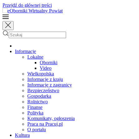
Przejdź do głównej treści
Informacje
Lokalne
Oborniki
Video
Wielkopolska
Informacje z kraju
Informacje z zagranicy
Bezpieczeństwo
Gospodarka
Rolnictwo
Finanse
Polityka
Komunikaty, ogłoszenia
Praca na Pracuj.pl
O portalu
Kultura