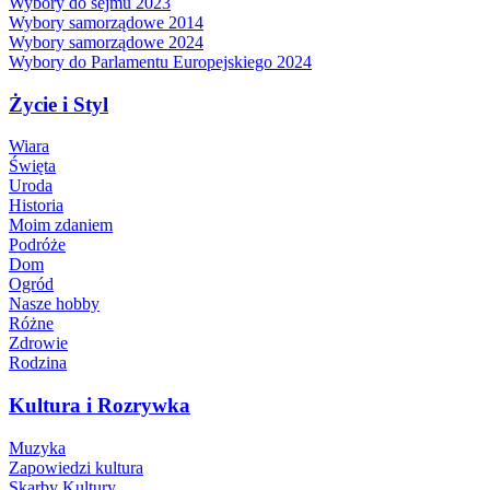
Wybory do sejmu 2023
Wybory samorządowe 2014
Wybory samorządowe 2024
Wybory do Parlamentu Europejskiego 2024
Życie i Styl
Wiara
Święta
Uroda
Historia
Moim zdaniem
Podróże
Dom
Ogród
Nasze hobby
Różne
Zdrowie
Rodzina
Kultura i Rozrywka
Muzyka
Zapowiedzi kultura
Skarby Kultury