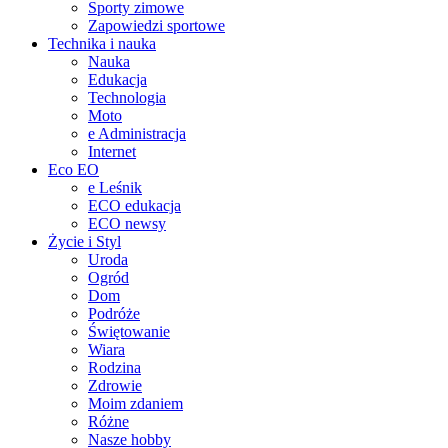
Sporty zimowe
Zapowiedzi sportowe
Technika i nauka
Nauka
Edukacja
Technologia
Moto
e Administracja
Internet
Eco EO
e Leśnik
ECO edukacja
ECO newsy
Życie i Styl
Uroda
Ogród
Dom
Podróże
Świętowanie
Wiara
Rodzina
Zdrowie
Moim zdaniem
Różne
Nasze hobby