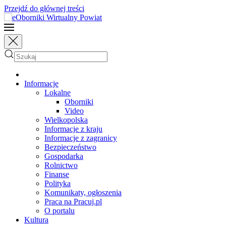
Przejdź do głównej treści
Informacje
Lokalne
Oborniki
Video
Wielkopolska
Informacje z kraju
Informacje z zagranicy
Bezpieczeństwo
Gospodarka
Rolnictwo
Finanse
Polityka
Komunikaty, ogłoszenia
Praca na Pracuj.pl
O portalu
Kultura