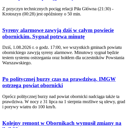
Z przyczyn technicznych pociąg relacji Piła Główna (21:30) -
Krotoszyn (00:28) jest opóźniony o 50 min.
Syreny alarmowe zawyją dziś w całym powiecie
obornickim. Sygnał potrwa minutę
Dziś, 1.08.2026 r. o godz. 17:00, we wszystkich gminach powiatu
obornickiego zawyją syreny alarmowe. Minutowy sygnał będzie
testem systemu ostrzegania oraz hołdem dla uczestników Powstania
Warszawskiego.
Po politycznej burzy czas na prawdziwą. IMGW
ostrzega powiat obornicki
Oprócz politycznej burzy nad powiat obornicki nadciąga także ta
prawdziwa. W nocy z 31 lipca na 1 sierpnia możliwe są ulewy, grad
i porywy wiatru do 100 km/h.
Kolejny remont w Obornikach wymusił zmiany na