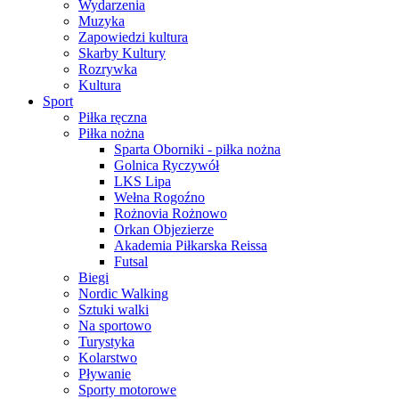
Wydarzenia
Muzyka
Zapowiedzi kultura
Skarby Kultury
Rozrywka
Kultura
Sport
Piłka ręczna
Piłka nożna
Sparta Oborniki - piłka nożna
Golnica Ryczywół
LKS Lipa
Wełna Rogoźno
Rożnovia Rożnowo
Orkan Objezierze
Akademia Piłkarska Reissa
Futsal
Biegi
Nordic Walking
Sztuki walki
Na sportowo
Turystyka
Kolarstwo
Pływanie
Sporty motorowe