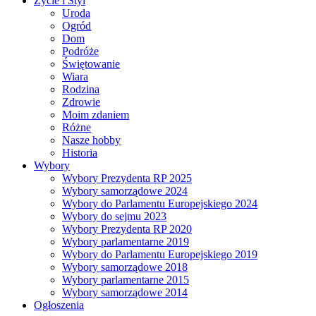
Życie i Styl
Uroda
Ogród
Dom
Podróże
Świętowanie
Wiara
Rodzina
Zdrowie
Moim zdaniem
Różne
Nasze hobby
Historia
Wybory
Wybory Prezydenta RP 2025
Wybory samorządowe 2024
Wybory do Parlamentu Europejskiego 2024
Wybory do sejmu 2023
Wybory Prezydenta RP 2020
Wybory parlamentarne 2019
Wybory do Parlamentu Europejskiego 2019
Wybory samorządowe 2018
Wybory parlamentarne 2015
Wybory samorządowe 2014
Ogłoszenia