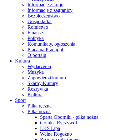
Informacje z kraju
Informacje z zagranicy
Bezpieczeństwo
Gospodarka
Rolnictwo
Finanse
Polityka
Komunikaty, ogłoszenia
Praca na Pracuj.pl
O portalu
Kultura
Wydarzenia
Muzyka
Zapowiedzi kultura
Skarby Kultury
Rozrywka
Kultura
Sport
Piłka ręczna
Piłka nożna
Sparta Oborniki - piłka nożna
Golnica Ryczywół
LKS Lipa
Wełna Rogoźno
Rożnovia Rożnowo