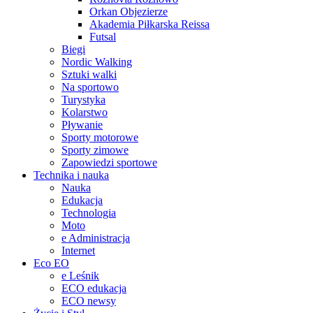
Orkan Objezierze
Akademia Piłkarska Reissa
Futsal
Biegi
Nordic Walking
Sztuki walki
Na sportowo
Turystyka
Kolarstwo
Pływanie
Sporty motorowe
Sporty zimowe
Zapowiedzi sportowe
Technika i nauka
Nauka
Edukacja
Technologia
Moto
e Administracja
Internet
Eco EO
e Leśnik
ECO edukacja
ECO newsy