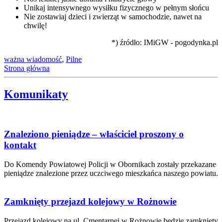
Unikaj intensywnego wysiłku fizycznego w pełnym słońcu
Nie zostawiaj dzieci i zwierząt w samochodzie, nawet na
chwilę!
*) źródło: IMiGW - pogodynka.pl
ważna wiadomość
,
Pilne
Strona główna
Komunikaty
Znaleziono pieniądze – właściciel proszony o
kontakt
Do Komendy Powiatowej Policji w Obornikach zostały przekazane
pieniądze znalezione przez uczciwego mieszkańca naszego powiatu.
Zamknięty przejazd kolejowy w Rożnowie
Przejazd kolejowy na ul. Cmentarnej w Rożnowie będzie zamknięty