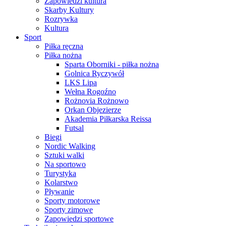
Zapowiedzi kultura
Skarby Kultury
Rozrywka
Kultura
Sport
Piłka ręczna
Piłka nożna
Sparta Oborniki - piłka nożna
Golnica Ryczywół
LKS Lipa
Wełna Rogoźno
Rożnovia Rożnowo
Orkan Objezierze
Akademia Piłkarska Reissa
Futsal
Biegi
Nordic Walking
Sztuki walki
Na sportowo
Turystyka
Kolarstwo
Pływanie
Sporty motorowe
Sporty zimowe
Zapowiedzi sportowe