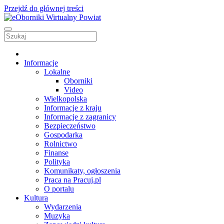
Przejdź do głównej treści
Informacje
Lokalne
Oborniki
Video
Wielkopolska
Informacje z kraju
Informacje z zagranicy
Bezpieczeństwo
Gospodarka
Rolnictwo
Finanse
Polityka
Komunikaty, ogłoszenia
Praca na Pracuj.pl
O portalu
Kultura
Wydarzenia
Muzyka