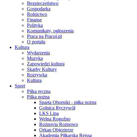
Bezpieczeństwo
Gospodarka
Rolnictwo
Finanse
Polityka
Komunikaty, ogłoszenia
Praca na Pracuj.pl
O portalu
Kultura
Wydarzenia
Muzyka
Zapowiedzi kultura
Skarby Kultury
Rozrywka
Kultura
Sport
Piłka ręczna
Piłka nożna
Sparta Oborniki - piłka nożna
Golnica Ryczywół
LKS Lipa
Wełna Rogoźno
Rożnovia Rożnowo
Orkan Objezierze
Akademia Piłkarska Reissa