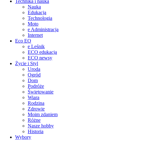
Technika i nauka
Nauka
Edukacja
Technologia
Moto
e Administracja
Internet
Eco EO
e Leśnik
ECO edukacja
ECO newsy
Życie i Styl
Uroda
Ogród
Dom
Podróże
Świętowanie
Wiara
Rodzina
Zdrowie
Moim zdaniem
Różne
Nasze hobby
Historia
Wybory