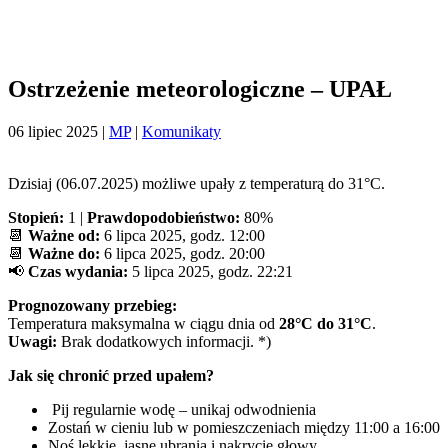
Ostrzeżenie meteorologiczne – UPAŁ
06 lipiec 2025
|
MP
|
Komunikaty
Dzisiaj (06.07.2025) możliwe upały z temperaturą do 31°C.
Stopień:
1 |
Prawdopodobieństwo:
80%
📆
Ważne od:
6 lipca 2025, godz. 12:00
📆
Ważne do:
6 lipca 2025, godz. 20:00
📢
Czas wydania:
5 lipca 2025, godz. 22:21
Prognozowany przebieg:
Temperatura maksymalna w ciągu dnia od
28°C do 31°C
.
Uwagi:
Brak dodatkowych informacji. *)
Jak się chronić przed upałem?
Pij regularnie wodę – unikaj odwodnienia
Zostań w cieniu lub w pomieszczeniach między 11:00 a 16:00
Noś lekkie, jasne ubrania i nakrycie głowy