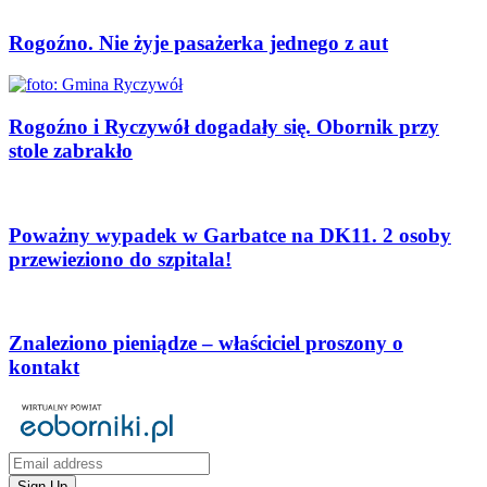
Rogoźno. Nie żyje pasażerka jednego z aut
Rogoźno i Ryczywół dogadały się. Obornik przy
stole zabrakło
Poważny wypadek w Garbatce na DK11. 2 osoby
przewieziono do szpitala!
Znaleziono pieniądze – właściciel proszony o
kontakt
Sign Up