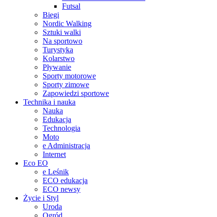
Futsal
Biegi
Nordic Walking
Sztuki walki
Na sportowo
Turystyka
Kolarstwo
Pływanie
Sporty motorowe
Sporty zimowe
Zapowiedzi sportowe
Technika i nauka
Nauka
Edukacja
Technologia
Moto
e Administracja
Internet
Eco EO
e Leśnik
ECO edukacja
ECO newsy
Życie i Styl
Uroda
Ogród