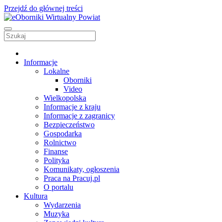
Przejdź do głównej treści
Informacje
Lokalne
Oborniki
Video
Wielkopolska
Informacje z kraju
Informacje z zagranicy
Bezpieczeństwo
Gospodarka
Rolnictwo
Finanse
Polityka
Komunikaty, ogłoszenia
Praca na Pracuj.pl
O portalu
Kultura
Wydarzenia
Muzyka