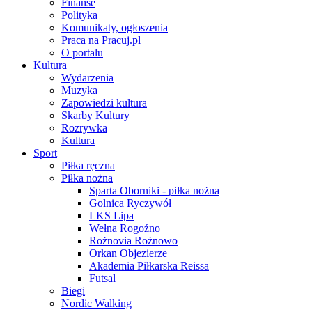
Finanse
Polityka
Komunikaty, ogłoszenia
Praca na Pracuj.pl
O portalu
Kultura
Wydarzenia
Muzyka
Zapowiedzi kultura
Skarby Kultury
Rozrywka
Kultura
Sport
Piłka ręczna
Piłka nożna
Sparta Oborniki - piłka nożna
Golnica Ryczywół
LKS Lipa
Wełna Rogoźno
Rożnovia Rożnowo
Orkan Objezierze
Akademia Piłkarska Reissa
Futsal
Biegi
Nordic Walking