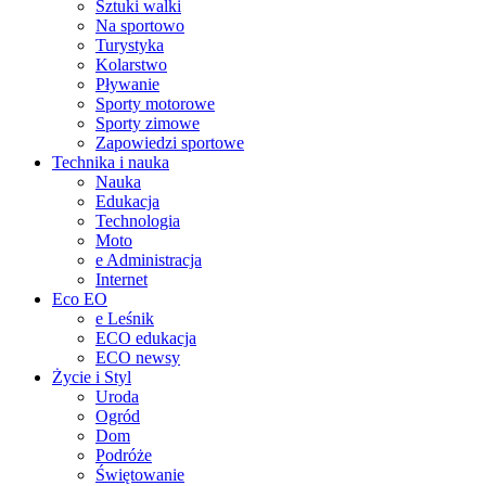
Sztuki walki
Na sportowo
Turystyka
Kolarstwo
Pływanie
Sporty motorowe
Sporty zimowe
Zapowiedzi sportowe
Technika i nauka
Nauka
Edukacja
Technologia
Moto
e Administracja
Internet
Eco EO
e Leśnik
ECO edukacja
ECO newsy
Życie i Styl
Uroda
Ogród
Dom
Podróże
Świętowanie