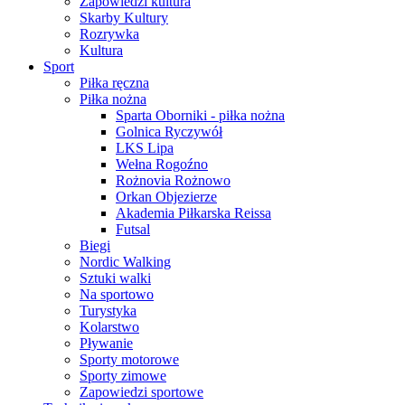
Zapowiedzi kultura
Skarby Kultury
Rozrywka
Kultura
Sport
Piłka ręczna
Piłka nożna
Sparta Oborniki - piłka nożna
Golnica Ryczywół
LKS Lipa
Wełna Rogoźno
Rożnovia Rożnowo
Orkan Objezierze
Akademia Piłkarska Reissa
Futsal
Biegi
Nordic Walking
Sztuki walki
Na sportowo
Turystyka
Kolarstwo
Pływanie
Sporty motorowe
Sporty zimowe
Zapowiedzi sportowe