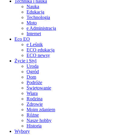
Technika i nauka
Nauka
Edukacja
Technologia
Moto
e Administracja
Internet
Eco EO
e Leśnik
ECO edukacja
ECO newsy
Życie i Styl
Uroda
Ogród
Dom
Podróże
Świętowanie
Wiara
Rodzina
Zdrowie
Moim zdaniem
Różne
Nasze hobby
Historia
Wybory