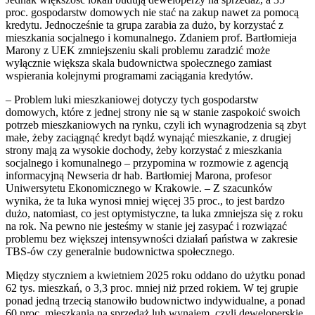
proc. gospodarstw domowych nie stać na zakup nawet za pomocą
kredytu. Jednocześnie ta grupa zarabia za dużo, by korzystać z
mieszkania socjalnego i komunalnego. Zdaniem prof. Bartłomieja
Marony z UEK zmniejszeniu skali problemu zaradzić może
wyłącznie większa skala budownictwa społecznego zamiast
wspierania kolejnymi programami zaciągania kredytów.
– Problem luki mieszkaniowej dotyczy tych gospodarstw
domowych, które z jednej strony nie są w stanie zaspokoić swoich
potrzeb mieszkaniowych na rynku, czyli ich wynagrodzenia są zbyt
małe, żeby zaciągnąć kredyt bądź wynająć mieszkanie, z drugiej
strony mają za wysokie dochody, żeby korzystać z mieszkania
socjalnego i komunalnego – przypomina w rozmowie z agencją
informacyjną Newseria dr hab. Bartłomiej Marona, profesor
Uniwersytetu Ekonomicznego w Krakowie. – Z szacunków
wynika, że ta luka wynosi mniej więcej 35 proc., to jest bardzo
dużo, natomiast, co jest optymistyczne, ta luka zmniejsza się z roku
na rok. Na pewno nie jesteśmy w stanie jej zasypać i rozwiązać
problemu bez większej intensywności działań państwa w zakresie
TBS-ów czy generalnie budownictwa społecznego.
Między styczniem a kwietniem 2025 roku oddano do użytku ponad
62 tys. mieszkań, o 3,3 proc. mniej niż przed rokiem. W tej grupie
ponad jedną trzecią stanowiło budownictwo indywidualne, a ponad
60 proc. mieszkania na sprzedaż lub wynajem, czyli deweloperskie