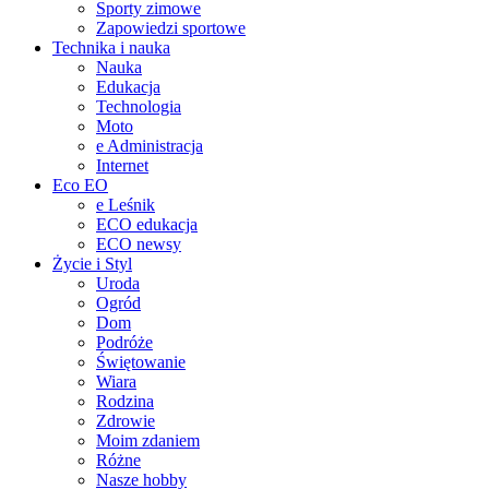
Sporty zimowe
Zapowiedzi sportowe
Technika i nauka
Nauka
Edukacja
Technologia
Moto
e Administracja
Internet
Eco EO
e Leśnik
ECO edukacja
ECO newsy
Życie i Styl
Uroda
Ogród
Dom
Podróże
Świętowanie
Wiara
Rodzina
Zdrowie
Moim zdaniem
Różne
Nasze hobby