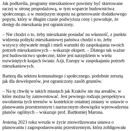
Jak podkreśla, programy mieszkaniowe powinny być skierowane
raczej w stronę propodażową, w tym wsparcie budownictwa
społecznego, a w mniejszym stopniu na generowanie dodatkowego
popytu, który w długim czasie podwyższa ceny i powoduje, że
dostęp do mieszkania jest ograniczony.
– Nie chodzi o to, żeby mieszkanie posiadać na własność, z punktu
widzenia polityki mieszkaniowej państwa chodzi o to, żeby
wszyscy obywatele mogli i mieli warunki do zaspokajania swoich
potrzeb mieszkaniowych – wskazuje ekspert. – Dlatego tak ważne
jest budownictwo społeczne, które jest narzędziem w wielu
rozwiniętych krajach świata: Azji, Europy w zaspokajaniu potrzeb
mieszkaniowych.
Barierą dla sektora komunalnego i społecznego, podobnie zresztą
jak dla deweloperów, jest ograniczony zasób gruntów.
– Na tę chwilę w takich miastach jak Kraków nie ma areałów, w
które można by zainwestować. Jest pewnego rodzaju perspektywa
uwolnienia tych terenów w kontekście ostatniej zmiany w ustawie o
planowaniu przestrzennym i narzuconym obowiązku wprowadzenia
planów ogólnych – wskazuje prof. Bartłomiej Marona.
Jesienią 2023 roku weszła w życie znowelizowana ustawa o
planowaniu i zagospodarowaniu przestrzennym, która zobligowała