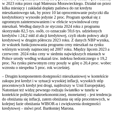
w 2023 roku przez rząd Mateusza Morawieckiego. Działał on przez
kilka miesięcy i zakładał dopłaty państwa do rat kredytu
mieszkaniowego tak, by przez 10 lat oprocentowanie pożyczki dla
kredytobiorcy wynosiło jedynie 2 proc. Program spotkał się z
ogromnym zainteresowaniem i w efekcie wywindował ceny
mieszkań. Według danych ze stycznia 2024 roku z programu
skorzystało 82,5 tys. osób, co oznaczało 59,6 tys. udzielonych
kredytów i 24,2 mld zł akcji kredytowej, czyli około połowy akcji
kredytowej w drugim półroczu 2023 roku. Z danych NBP wynika,
że wskutek funkcjonowania programu ceny mieszkań na rynku
wtórnym wzrosły najmocniej od 2007 roku. Między lipcem 2023 a
czerwcem 2024 roku ceny w siedmiu największych miastach w
Polsce urosły według wskazań tzw. indeksu hedonicznego o 19,2
proc. Na rynku pierwotnym ceny poszły w górę o 20,4 proc. wobec
wzrostu o niespełna 5 proc. rok wcześniej.
– Drugim komponentem dostępności mieszkaniowej w kontekście
zakupu jest kredyt i w sytuacji wysokiej inflacji, wysokich stóp
procentowych kredyt jest drogi, najdroższy w Unii Europejskiej.
Natomiast też widzę pewnego rodzaju światełko w tunelu w
kontekście polityki makroekonomicznej, monetarnej – jest tendencja
do obniżania się inflacji, zatem obniżania się stóp procentowych, w
kolejnej fazie obniżania WIBOR-u i zwiększenia dostępności
kredytowej – mówi prof. Bartłomiej Marona.