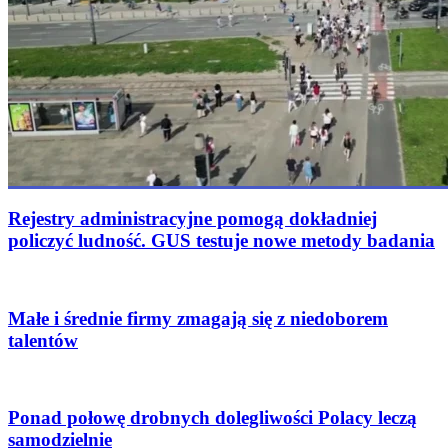
Rejestry administracyjne pomogą dokładniej
policzyć ludność. GUS testuje nowe metody badania
Małe i średnie firmy zmagają się z niedoborem
talentów
Ponad połowę drobnych dolegliwości Polacy leczą
samodzielnie