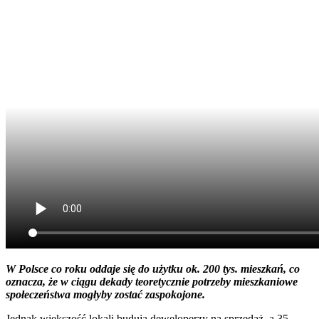
W Polsce co roku oddaje się do użytku ok. 200 tys. mieszkań, co
oznacza, że w ciągu dekady teoretycznie potrzeby mieszkaniowe
społeczeństwa mogłyby zostać zaspokojone.
Jednak większość lokali budują deweloperzy na sprzedaż, a 35