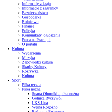
Informacje z kraju
Informacje z zagranicy
Bezpieczeństwo
Gospodarka
Rolnictwo
Finanse
Polityka
Komunikaty, ogłoszenia
Praca na Pracuj.pl
O portalu
Kultura
Wydarzenia
Muzyka
Zapowiedzi kultura
Skarby Kultury
Rozrywka
Kultura
Sport
Piłka ręczna
Piłka nożna
Sparta Oborniki - piłka nożna
Golnica Ryczywół
LKS Lipa
Wełna Rogoźno
Rożnovia Rożnowo