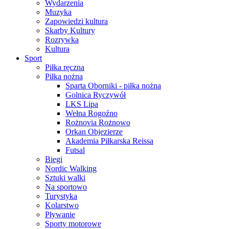
Wydarzenia
Muzyka
Zapowiedzi kultura
Skarby Kultury
Rozrywka
Kultura
Sport
Piłka ręczna
Piłka nożna
Sparta Oborniki - piłka nożna
Golnica Ryczywół
LKS Lipa
Wełna Rogoźno
Rożnovia Rożnowo
Orkan Objezierze
Akademia Piłkarska Reissa
Futsal
Biegi
Nordic Walking
Sztuki walki
Na sportowo
Turystyka
Kolarstwo
Pływanie
Sporty motorowe