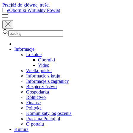
Przejdź do głównej treści
Informacje
Lokalne
Oborniki
Video
Wielkopolska
Informacje z kraju
Informacje z zagranicy
Bezpieczeństwo
Gospodarka
Rolnictwo
Finanse
Polityka
Komunikaty, ogłoszenia
Praca na Pracuj.pl
O portalu
Kultura