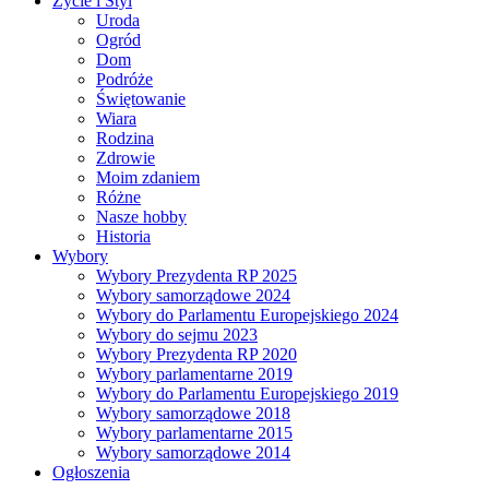
Życie i Styl
Uroda
Ogród
Dom
Podróże
Świętowanie
Wiara
Rodzina
Zdrowie
Moim zdaniem
Różne
Nasze hobby
Historia
Wybory
Wybory Prezydenta RP 2025
Wybory samorządowe 2024
Wybory do Parlamentu Europejskiego 2024
Wybory do sejmu 2023
Wybory Prezydenta RP 2020
Wybory parlamentarne 2019
Wybory do Parlamentu Europejskiego 2019
Wybory samorządowe 2018
Wybory parlamentarne 2015
Wybory samorządowe 2014
Ogłoszenia