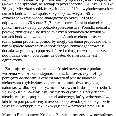
(głównie na sprzedaż, na wynajem przeznaczono 331 lokali z blisko
38 tys.). Mieszkań spółdzielczych oddano 210, a wybudowanych w
ramach budownictwa społecznego czynszowego – 991. I choć
oznacza to wzrost wobec analogicznego okresu 2024 roku
odpowiednio o 76,5 oraz 21,3 proc., to wciąż jest to ułamek całego
rynku, nieadekwatny do potrzeb społeczeństwa. Ponadto niemal o
połowę zmniejszyła się liczba mieszkań oddanych do użytku w
ramach budownictwa komunalnego. Zdaniem ekonomisty w
rozwiązaniu problemu pomóc by mogły działania propodażowe, w
tym wsparcie budownictwa społecznego, zamiast generowania
dodatkowego popytu poprzez tańsze kredyty, co w długim czasie
podwyższa ceny i powoduje, że dostęp do mieszkania jest
ograniczony.
– Znajdujemy się w momencie dość niekorzystnym z punktu
widzenia wskaźnika dostępności mieszkaniowej, czyli relacja
pomiędzy dochodami a cenami mieszkań jest stosunkowo
niekorzystna, gdybyśmy spojrzeli na ostatnie dwa–trzy lata,
natomiast w dłuższym horyzoncie czasowym ta dostępność jednak
się zwiększała. Właśnie tutaj mamy do czynienia z przykładem
nieadekwatnego programu mieszkaniowego, który wdrożony dwa
lata temu pompował ceny mieszkań, doprowadzając do tego, że te
wskaźniki wyglądają tak, jak wyglądają – zaznacza prof. UEK.
Mowa o Bezpiecznym Kredycie 2 proc., który został wprowadzony