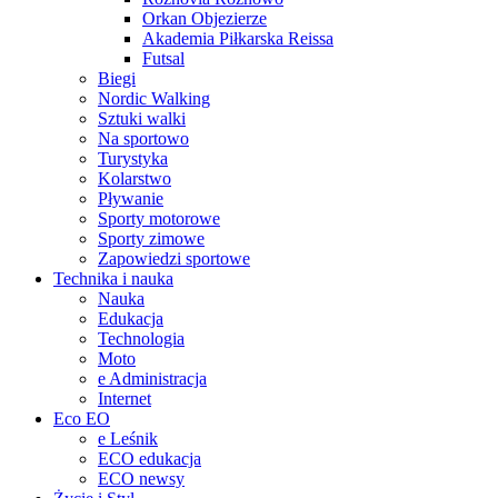
Orkan Objezierze
Akademia Piłkarska Reissa
Futsal
Biegi
Nordic Walking
Sztuki walki
Na sportowo
Turystyka
Kolarstwo
Pływanie
Sporty motorowe
Sporty zimowe
Zapowiedzi sportowe
Technika i nauka
Nauka
Edukacja
Technologia
Moto
e Administracja
Internet
Eco EO
e Leśnik
ECO edukacja
ECO newsy