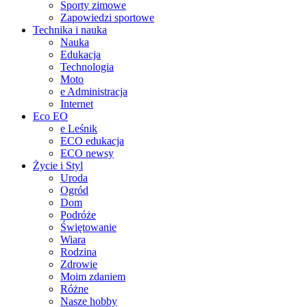
Sporty zimowe
Zapowiedzi sportowe
Technika i nauka
Nauka
Edukacja
Technologia
Moto
e Administracja
Internet
Eco EO
e Leśnik
ECO edukacja
ECO newsy
Życie i Styl
Uroda
Ogród
Dom
Podróże
Świętowanie
Wiara
Rodzina
Zdrowie
Moim zdaniem
Różne
Nasze hobby