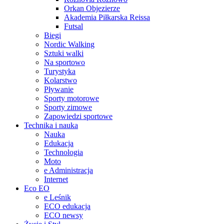
Orkan Objezierze
Akademia Piłkarska Reissa
Futsal
Biegi
Nordic Walking
Sztuki walki
Na sportowo
Turystyka
Kolarstwo
Pływanie
Sporty motorowe
Sporty zimowe
Zapowiedzi sportowe
Technika i nauka
Nauka
Edukacja
Technologia
Moto
e Administracja
Internet
Eco EO
e Leśnik
ECO edukacja
ECO newsy