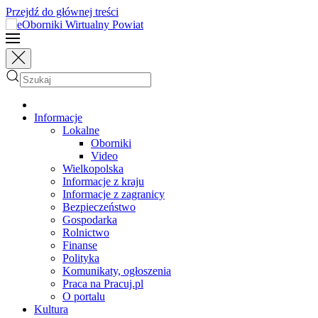
Przejdź do głównej treści
Informacje
Lokalne
Oborniki
Video
Wielkopolska
Informacje z kraju
Informacje z zagranicy
Bezpieczeństwo
Gospodarka
Rolnictwo
Finanse
Polityka
Komunikaty, ogłoszenia
Praca na Pracuj.pl
O portalu
Kultura