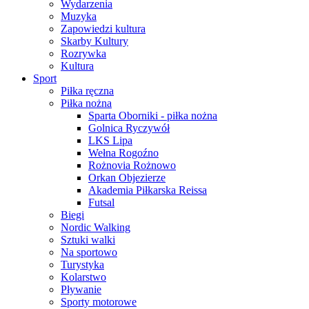
Wydarzenia
Muzyka
Zapowiedzi kultura
Skarby Kultury
Rozrywka
Kultura
Sport
Piłka ręczna
Piłka nożna
Sparta Oborniki - piłka nożna
Golnica Ryczywół
LKS Lipa
Wełna Rogoźno
Rożnovia Rożnowo
Orkan Objezierze
Akademia Piłkarska Reissa
Futsal
Biegi
Nordic Walking
Sztuki walki
Na sportowo
Turystyka
Kolarstwo
Pływanie
Sporty motorowe