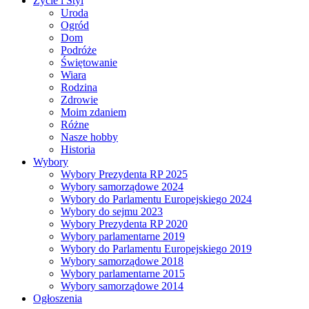
Życie i Styl
Uroda
Ogród
Dom
Podróże
Świętowanie
Wiara
Rodzina
Zdrowie
Moim zdaniem
Różne
Nasze hobby
Historia
Wybory
Wybory Prezydenta RP 2025
Wybory samorządowe 2024
Wybory do Parlamentu Europejskiego 2024
Wybory do sejmu 2023
Wybory Prezydenta RP 2020
Wybory parlamentarne 2019
Wybory do Parlamentu Europejskiego 2019
Wybory samorządowe 2018
Wybory parlamentarne 2015
Wybory samorządowe 2014
Ogłoszenia