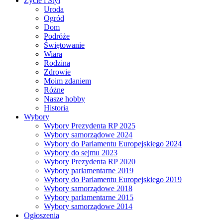
Życie i Styl
Uroda
Ogród
Dom
Podróże
Świętowanie
Wiara
Rodzina
Zdrowie
Moim zdaniem
Różne
Nasze hobby
Historia
Wybory
Wybory Prezydenta RP 2025
Wybory samorządowe 2024
Wybory do Parlamentu Europejskiego 2024
Wybory do sejmu 2023
Wybory Prezydenta RP 2020
Wybory parlamentarne 2019
Wybory do Parlamentu Europejskiego 2019
Wybory samorządowe 2018
Wybory parlamentarne 2015
Wybory samorządowe 2014
Ogłoszenia