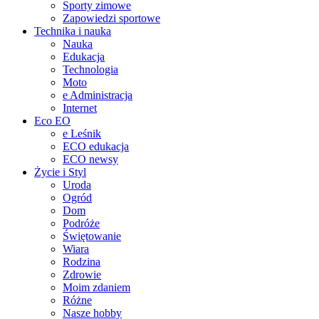
Sporty zimowe
Zapowiedzi sportowe
Technika i nauka
Nauka
Edukacja
Technologia
Moto
e Administracja
Internet
Eco EO
e Leśnik
ECO edukacja
ECO newsy
Życie i Styl
Uroda
Ogród
Dom
Podróże
Świętowanie
Wiara
Rodzina
Zdrowie
Moim zdaniem
Różne
Nasze hobby