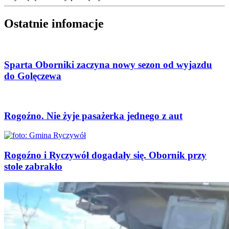
Ostatnie infomacje
Sparta Oborniki zaczyna nowy sezon od wyjazdu
do Golęczewa
Rogoźno. Nie żyje pasażerka jednego z aut
Rogoźno i Ryczywół dogadały się. Obornik przy
stole zabrakło