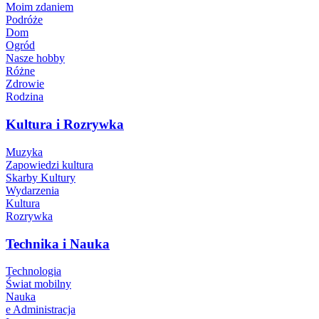
Moim zdaniem
Podróże
Dom
Ogród
Nasze hobby
Różne
Zdrowie
Rodzina
Kultura i Rozrywka
Muzyka
Zapowiedzi kultura
Skarby Kultury
Wydarzenia
Kultura
Rozrywka
Technika i Nauka
Technologia
Świat mobilny
Nauka
e Administracja