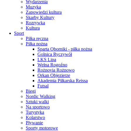
Wydarzenia
Muzyka
Zapowiedzi kultura
Skarby Kultury
Rozrywka
Kultura
Sport
Piłka ręczna
Piłka nożna
Sparta Oborniki - piłka nożna
Golnica Ryczywół
LKS Lipa
Wełna Rogoźno
Rożnovia Rożnowo
Orkan Objezierze
Akademia Piłkarska Reissa
Futsal
Biegi
Nordic Walking
Sztuki walki
Na sportowo
Turystyka
Kolarstwo
Pływanie
Sporty motorowe