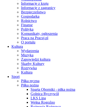
Informacje z kraju
Informacje z zagranicy
Bezpieczeństwo
Gospodarka
Rolnictwo
Finanse
Polityka
Komunikaty, ogłoszenia
Praca na Pracuj.pl
O portalu
Kultura
Wydarzenia
Muzyka
Zapowiedzi kultura
Skarby Kultury
Rozrywka
Kultura
Sport
Piłka ręczna
Piłka nożna
Sparta Oborniki - piłka nożna
Golnica Ryczywół
LKS Lipa
Wełna Rogoźno
Rożnovia Rożnowo