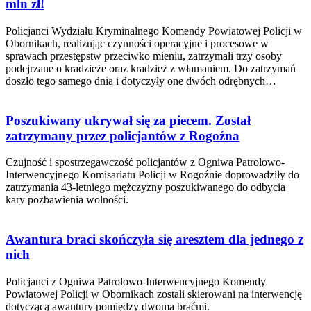
mln zł!
Policjanci Wydziału Kryminalnego Komendy Powiatowej Policji w
Obornikach, realizując czynności operacyjne i procesowe w
sprawach przestępstw przeciwko mieniu, zatrzymali trzy osoby
podejrzane o kradzieże oraz kradzież z włamaniem. Do zatrzymań
doszło tego samego dnia i dotyczyły one dwóch odrębnych…
Poszukiwany ukrywał się za piecem. Został
zatrzymany przez policjantów z Rogoźna
Czujność i spostrzegawczość policjantów z Ogniwa Patrolowo-
Interwencyjnego Komisariatu Policji w Rogoźnie doprowadziły do
zatrzymania 43-letniego mężczyzny poszukiwanego do odbycia
kary pozbawienia wolności.
Awantura braci skończyła się aresztem dla jednego z
nich
Policjanci z Ogniwa Patrolowo-Interwencyjnego Komendy
Powiatowej Policji w Obornikach zostali skierowani na interwencję
dotyczącą awantury pomiędzy dwoma braćmi.