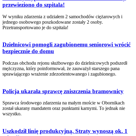
przewieziono do szpitala!
W wyniku zdarzenia z udziałem 2 samochodów ciężarowych i
jednego osobowego poszkodowane zostały 2 osoby.
Przetransportowano je do szpitala!
Dzielnicowi pomogli zagubionemu seniorowi wrócić
bezpiecznie do domu
Podczas obchodu rejonu służbowego do dzielnicowych podszedł
mężczyzna, który poinformował, że zauważył starszego pana
sprawiającego wrażenie zdezorientowanego i zagubionego.
Policja ukarała sprawcę zniszczenia bramownicy
Sprawca środowego zdarzenia na małym moście w Obornikach
został ukarany mandatem oraz punktami karnymi. To jednak nie
wszystko.
Uszkodził linię produkcyjną. Straty wynoszą ok. 1