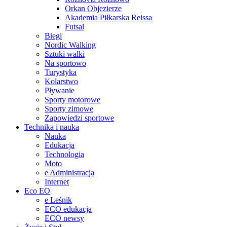
Orkan Objezierze
Akademia Piłkarska Reissa
Futsal
Biegi
Nordic Walking
Sztuki walki
Na sportowo
Turystyka
Kolarstwo
Pływanie
Sporty motorowe
Sporty zimowe
Zapowiedzi sportowe
Technika i nauka
Nauka
Edukacja
Technologia
Moto
e Administracja
Internet
Eco EO
e Leśnik
ECO edukacja
ECO newsy