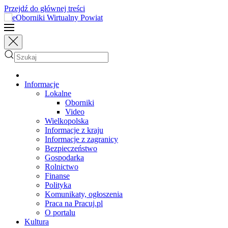
Przejdź do głównej treści
Informacje
Lokalne
Oborniki
Video
Wielkopolska
Informacje z kraju
Informacje z zagranicy
Bezpieczeństwo
Gospodarka
Rolnictwo
Finanse
Polityka
Komunikaty, ogłoszenia
Praca na Pracuj.pl
O portalu
Kultura