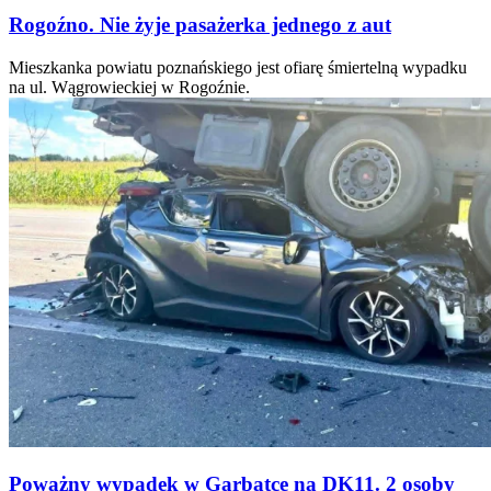
Rogoźno. Nie żyje pasażerka jednego z aut
Mieszkanka powiatu poznańskiego jest ofiarę śmiertelną wypadku
na ul. Wągrowieckiej w Rogoźnie.
Poważny wypadek w Garbatce na DK11. 2 osoby