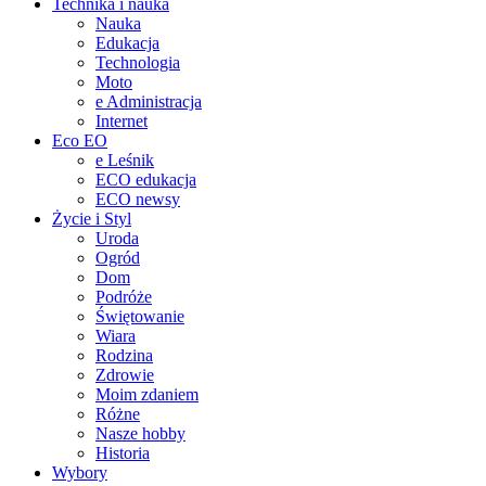
Technika i nauka
Nauka
Edukacja
Technologia
Moto
e Administracja
Internet
Eco EO
e Leśnik
ECO edukacja
ECO newsy
Życie i Styl
Uroda
Ogród
Dom
Podróże
Świętowanie
Wiara
Rodzina
Zdrowie
Moim zdaniem
Różne
Nasze hobby
Historia
Wybory