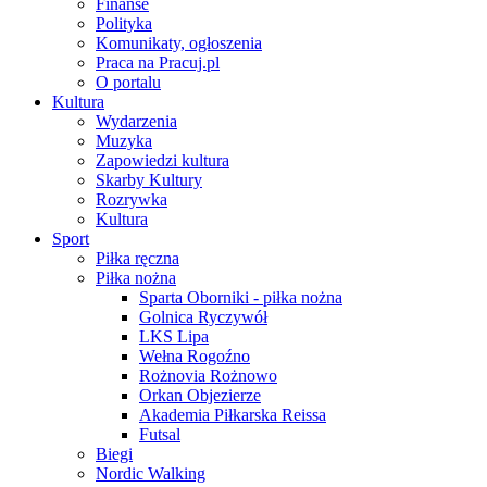
Finanse
Polityka
Komunikaty, ogłoszenia
Praca na Pracuj.pl
O portalu
Kultura
Wydarzenia
Muzyka
Zapowiedzi kultura
Skarby Kultury
Rozrywka
Kultura
Sport
Piłka ręczna
Piłka nożna
Sparta Oborniki - piłka nożna
Golnica Ryczywół
LKS Lipa
Wełna Rogoźno
Rożnovia Rożnowo
Orkan Objezierze
Akademia Piłkarska Reissa
Futsal
Biegi
Nordic Walking