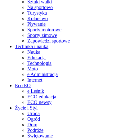
Sztuki walki
Na sportowo
Turystyka
Kolarstwo
Pływanie
Sporty motorowe
Sporty zimowe
Zapowiedzi sportowe
Technika i nauka
Nauka
Edukacja
Technologia
Moto
e Administracja
Internet
Eco EO
e Leśnik
ECO edukacja
ECO newsy
Życie i Styl
Uroda
Ogród
Dom
Podróże
Świętowanie