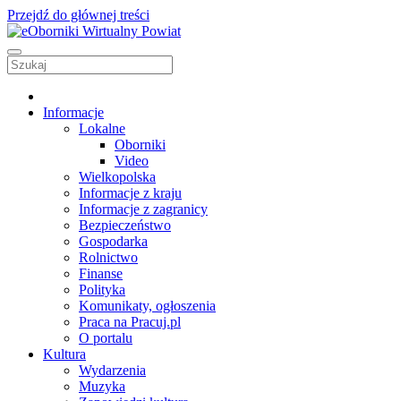
Przejdź do głównej treści
Informacje
Lokalne
Oborniki
Video
Wielkopolska
Informacje z kraju
Informacje z zagranicy
Bezpieczeństwo
Gospodarka
Rolnictwo
Finanse
Polityka
Komunikaty, ogłoszenia
Praca na Pracuj.pl
O portalu
Kultura
Wydarzenia
Muzyka