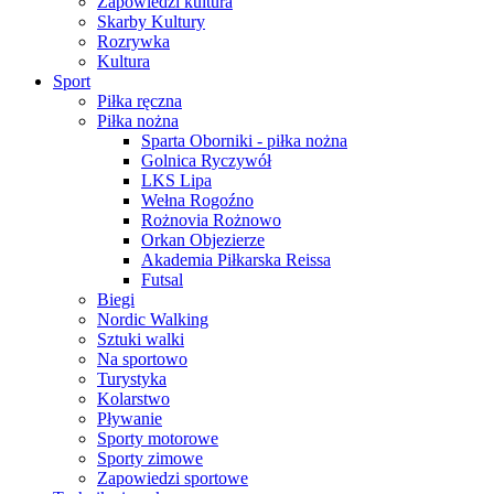
Zapowiedzi kultura
Skarby Kultury
Rozrywka
Kultura
Sport
Piłka ręczna
Piłka nożna
Sparta Oborniki - piłka nożna
Golnica Ryczywół
LKS Lipa
Wełna Rogoźno
Rożnovia Rożnowo
Orkan Objezierze
Akademia Piłkarska Reissa
Futsal
Biegi
Nordic Walking
Sztuki walki
Na sportowo
Turystyka
Kolarstwo
Pływanie
Sporty motorowe
Sporty zimowe
Zapowiedzi sportowe