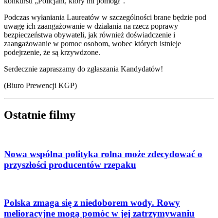
konkursu „Policjant, który mi pomógł”.
Podczas wyłaniania Laureatów w szczególności brane będzie pod
uwagę ich zaangażowanie w działania na rzecz poprawy
bezpieczeństwa obywateli, jak również doświadczenie i
zaangażowanie w pomoc osobom, wobec których istnieje
podejrzenie, że są krzywdzone.
Serdecznie zapraszamy do zgłaszania Kandydatów!
(Biuro Prewencji KGP)
Ostatnie filmy
Nowa wspólna polityka rolna może zdecydować o
przyszłości producentów rzepaku
Polska zmaga się z niedoborem wody. Rowy
melioracyjne mogą pomóc w jej zatrzymywaniu