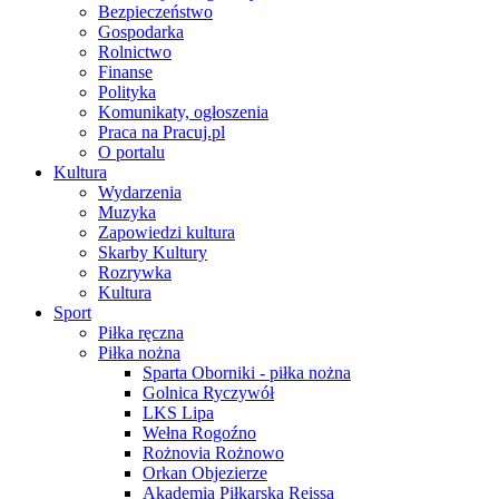
Bezpieczeństwo
Gospodarka
Rolnictwo
Finanse
Polityka
Komunikaty, ogłoszenia
Praca na Pracuj.pl
O portalu
Kultura
Wydarzenia
Muzyka
Zapowiedzi kultura
Skarby Kultury
Rozrywka
Kultura
Sport
Piłka ręczna
Piłka nożna
Sparta Oborniki - piłka nożna
Golnica Ryczywół
LKS Lipa
Wełna Rogoźno
Rożnovia Rożnowo
Orkan Objezierze
Akademia Piłkarska Reissa