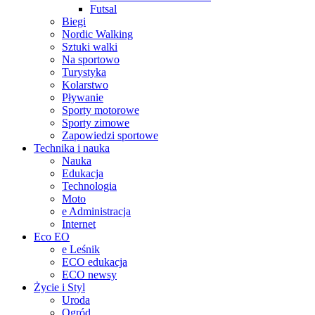
Futsal
Biegi
Nordic Walking
Sztuki walki
Na sportowo
Turystyka
Kolarstwo
Pływanie
Sporty motorowe
Sporty zimowe
Zapowiedzi sportowe
Technika i nauka
Nauka
Edukacja
Technologia
Moto
e Administracja
Internet
Eco EO
e Leśnik
ECO edukacja
ECO newsy
Życie i Styl
Uroda
Ogród