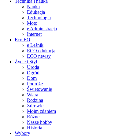
Technika i nauka
Nauka
Edukacja
Technologia
Moto
e Administracja
Internet
Eco EO
e Leśnik
ECO edukacja
ECO newsy
Życie i Styl
Uroda
Ogród
Dom
Podróże
Świętowanie
Wiara
Rodzina
Zdrowie
Moim zdaniem
Różne
Nasze hobby
Historia
Wybory