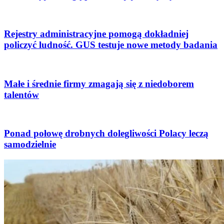
Rejestry administracyjne pomogą dokładniej
policzyć ludność. GUS testuje nowe metody badania
Małe i średnie firmy zmagają się z niedoborem
talentów
Ponad połowę drobnych dolegliwości Polacy leczą
samodzielnie