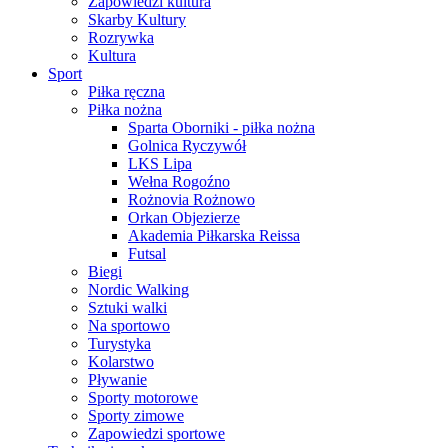
Zapowiedzi kultura
Skarby Kultury
Rozrywka
Kultura
Sport
Piłka ręczna
Piłka nożna
Sparta Oborniki - piłka nożna
Golnica Ryczywół
LKS Lipa
Wełna Rogoźno
Rożnovia Rożnowo
Orkan Objezierze
Akademia Piłkarska Reissa
Futsal
Biegi
Nordic Walking
Sztuki walki
Na sportowo
Turystyka
Kolarstwo
Pływanie
Sporty motorowe
Sporty zimowe
Zapowiedzi sportowe