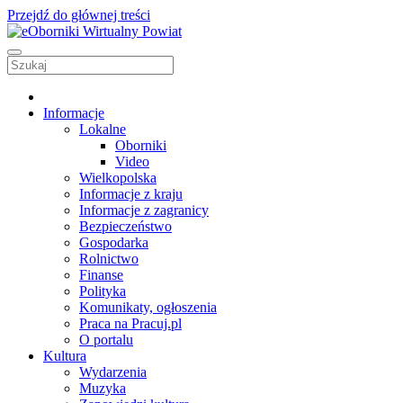
Przejdź do głównej treści
Informacje
Lokalne
Oborniki
Video
Wielkopolska
Informacje z kraju
Informacje z zagranicy
Bezpieczeństwo
Gospodarka
Rolnictwo
Finanse
Polityka
Komunikaty, ogłoszenia
Praca na Pracuj.pl
O portalu
Kultura
Wydarzenia
Muzyka