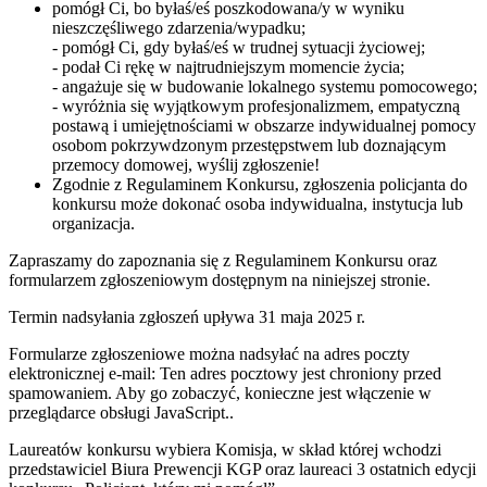
pomógł Ci, bo byłaś/eś poszkodowana/y w wyniku
nieszczęśliwego zdarzenia/wypadku;
- pomógł Ci, gdy byłaś/eś w trudnej sytuacji życiowej;
- podał Ci rękę w najtrudniejszym momencie życia;
- angażuje się w budowanie lokalnego systemu pomocowego;
- wyróżnia się wyjątkowym profesjonalizmem, empatyczną
postawą i umiejętnościami w obszarze indywidualnej pomocy
osobom pokrzywdzonym przestępstwem lub doznającym
przemocy domowej, wyślij zgłoszenie!
Zgodnie z Regulaminem Konkursu, zgłoszenia policjanta do
konkursu może dokonać osoba indywidualna, instytucja lub
organizacja.
Zapraszamy do zapoznania się z Regulaminem Konkursu oraz
formularzem zgłoszeniowym dostępnym na niniejszej stronie.
Termin nadsyłania zgłoszeń upływa 31 maja 2025 r.
Formularze zgłoszeniowe można nadsyłać na adres poczty
elektronicznej e-mail:
Ten adres pocztowy jest chroniony przed
spamowaniem. Aby go zobaczyć, konieczne jest włączenie w
przeglądarce obsługi JavaScript.
.
Laureatów konkursu wybiera Komisja, w skład której wchodzi
przedstawiciel Biura Prewencji KGP oraz laureaci 3 ostatnich edycji