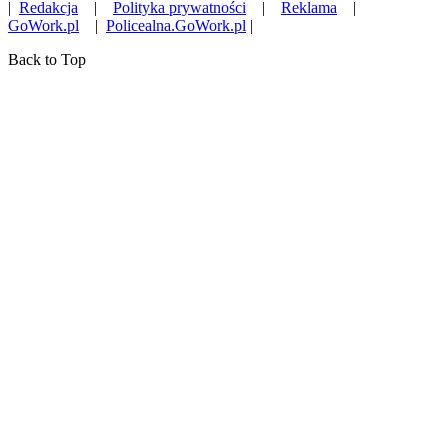
|
Redakcja
|
Polityka prywatności
|
Reklama
|
GoWork.pl
|
Policealna.GoWork.pl
|
Back to Top