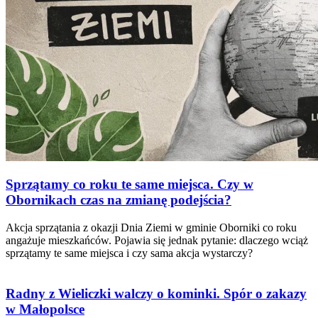
Sprzątamy co roku te same miejsca. Czy w
Obornikach czas na zmianę podejścia?
Akcja sprzątania z okazji Dnia Ziemi w gminie Oborniki co roku
angażuje mieszkańców. Pojawia się jednak pytanie: dlaczego wciąż
sprzątamy te same miejsca i czy sama akcja wystarczy?
Radny z Wieliczki walczy o kominki. Spór o zakazy
w Małopolsce