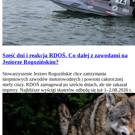
Sześć dni i reakcja RDOŚ. Co dalej z zawodami na
Jeziorze Rogozińskim?
Stowarzyszenie Jezioro Rogozińskie chce zatrzymania
sierpniowych zawodów motorowodnych i powrotu całorocznej
strefy ciszy. RDOŚ zareagował po sześciu dniach, ale nie zakazał
imprezy. Najbliższe wyścigi skuterów odbędą się już 1–2.08.2026 r.