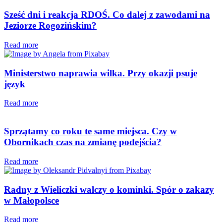
Sześć dni i reakcja RDOŚ. Co dalej z zawodami na
Jeziorze Rogozińskim?
Read more
Ministerstwo naprawia wilka. Przy okazji psuje
język
Read more
Sprzątamy co roku te same miejsca. Czy w
Obornikach czas na zmianę podejścia?
Read more
Radny z Wieliczki walczy o kominki. Spór o zakazy
w Małopolsce
Read more