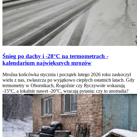
Śnieg po dachy i -28°C na termometrach -
kalendarium największych mrozów
Mroźna końcówka stycznia i początek lutego 2026 roku zaskoczył
wielu z nas, zwłaszcza po wyjątkowo ciepłych ostatnich latach. Gdy
termometry w Obornikach, Rogoźnie czy Ryczywole wskazują
-15°C, a lokalnie nawet -20°C, wracają pytania: czy to anomalia?