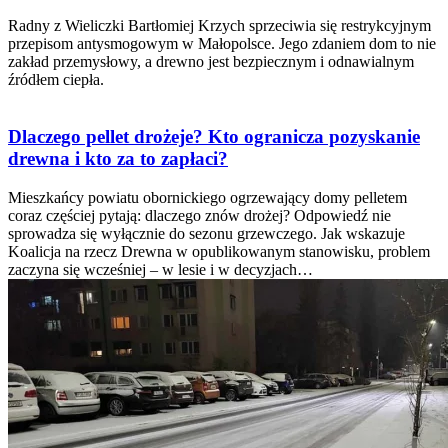
Radny z Wieliczki Bartłomiej Krzych sprzeciwia się restrykcyjnym
przepisom antysmogowym w Małopolsce. Jego zdaniem dom to nie
zakład przemysłowy, a drewno jest bezpiecznym i odnawialnym
źródłem ciepła.
Dlaczego pellet drożeje? Kto ogranicza pozyskanie
drewna i kto za to zapłaci?
Mieszkańcy powiatu obornickiego ogrzewający domy pelletem
coraz częściej pytają: dlaczego znów drożej? Odpowiedź nie
sprowadza się wyłącznie do sezonu grzewczego. Jak wskazuje
Koalicja na rzecz Drewna w opublikowanym stanowisku, problem
zaczyna się wcześniej – w lesie i w decyzjach…