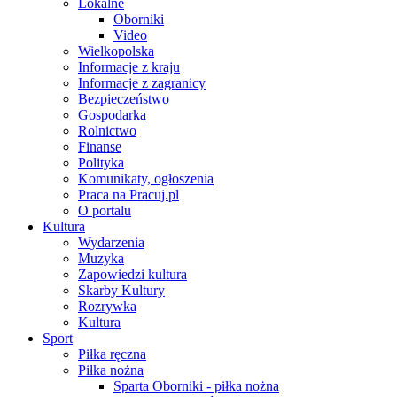
Lokalne
Oborniki
Video
Wielkopolska
Informacje z kraju
Informacje z zagranicy
Bezpieczeństwo
Gospodarka
Rolnictwo
Finanse
Polityka
Komunikaty, ogłoszenia
Praca na Pracuj.pl
O portalu
Kultura
Wydarzenia
Muzyka
Zapowiedzi kultura
Skarby Kultury
Rozrywka
Kultura
Sport
Piłka ręczna
Piłka nożna
Sparta Oborniki - piłka nożna