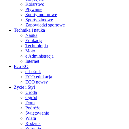
Kolarstwo
Pływanie
Sporty motorowe
Sporty zimowe
Zapowiedzi sportowe
Technika i nauka
Nauka
Edukacja
Technologia
Moto
e Administracja
Internet
Eco EO
e Leśnik
ECO edukacja
ECO newsy
Życie i Styl
Uroda
Ogród
Dom
Podróże
Świętowanie
Wiara
Rodzina
Zdrowie