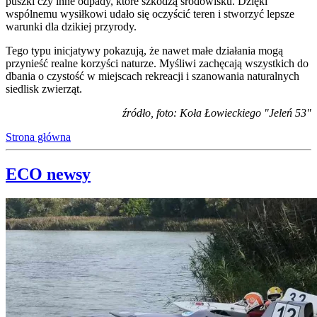
puszki czy inne odpady, które szkodzą środowisku. Dzięki
wspólnemu wysiłkowi udało się oczyścić teren i stworzyć lepsze
warunki dla dzikiej przyrody.
Tego typu inicjatywy pokazują, że nawet małe działania mogą
przynieść realne korzyści naturze. Myśliwi zachęcają wszystkich do
dbania o czystość w miejscach rekreacji i szanowania naturalnych
siedlisk zwierząt.
źródło, foto: Koła Łowieckiego "Jeleń 53"
Strona główna
ECO newsy