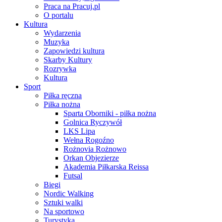
Praca na Pracuj.pl
O portalu
Kultura
Wydarzenia
Muzyka
Zapowiedzi kultura
Skarby Kultury
Rozrywka
Kultura
Sport
Piłka ręczna
Piłka nożna
Sparta Oborniki - piłka nożna
Golnica Ryczywół
LKS Lipa
Wełna Rogoźno
Rożnovia Rożnowo
Orkan Objezierze
Akademia Piłkarska Reissa
Futsal
Biegi
Nordic Walking
Sztuki walki
Na sportowo
Turystyka