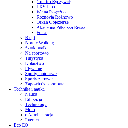
Golnica Ryczywół
LKS Lipa
Wełna Rogoźno
Rożnovia Rożnowo
Orkan Objezierze
Akademia Piłkarska Reissa
Futsal
Biegi
Nordic Walking
Sztuki walki
Na sportowo
Turystyka
Kolarstwo
Pływanie
Sporty motorowe
Sporty zimowe
Zapowiedzi sportowe
Technika i nauka
Nauka
Edukacja
Technologia
Moto
e Administracja
Internet
Eco EO