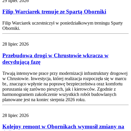
29 lipiec 2026
Filip Warciarek trenuje ze Spartą Oborniki
Filip Warciarek uczestniczył w poniedziałkowym treningu Sparty
Oborniki.
28 lipiec 2026
Przebudowa drogi w Chrustowie wkracza w
decydującą fazę
Trwają intensywne prace przy modernizacji infrastruktury drogowej
w Chrustowie. Inwestycja, której realizacja rozpoczęła się w marcu
br., znacząco wpłynie na poprawę bezpieczeństwa oraz komfortu
poruszania się zarówno pieszych, jak i kierowców. Zgodnie z
harmonogramem zakończenie wszystkich robót budowlanych
planowane jest na koniec sierpnia 2026 roku.
28 lipiec 2026
Kolejny remont w Obornikach wymusił zmiany na