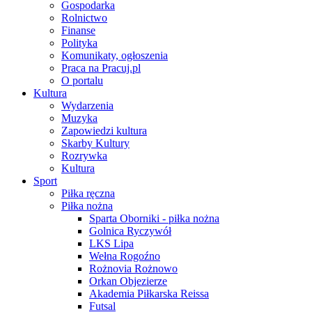
Gospodarka
Rolnictwo
Finanse
Polityka
Komunikaty, ogłoszenia
Praca na Pracuj.pl
O portalu
Kultura
Wydarzenia
Muzyka
Zapowiedzi kultura
Skarby Kultury
Rozrywka
Kultura
Sport
Piłka ręczna
Piłka nożna
Sparta Oborniki - piłka nożna
Golnica Ryczywół
LKS Lipa
Wełna Rogoźno
Rożnovia Rożnowo
Orkan Objezierze
Akademia Piłkarska Reissa
Futsal