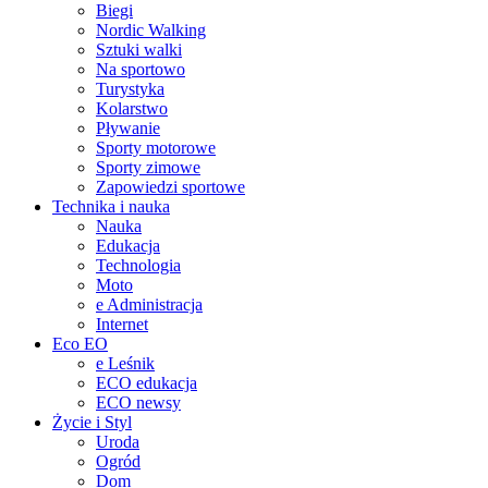
Biegi
Nordic Walking
Sztuki walki
Na sportowo
Turystyka
Kolarstwo
Pływanie
Sporty motorowe
Sporty zimowe
Zapowiedzi sportowe
Technika i nauka
Nauka
Edukacja
Technologia
Moto
e Administracja
Internet
Eco EO
e Leśnik
ECO edukacja
ECO newsy
Życie i Styl
Uroda
Ogród
Dom