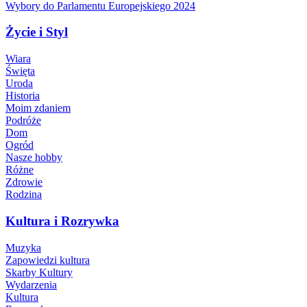
Wybory do Parlamentu Europejskiego 2024
Życie i Styl
Wiara
Święta
Uroda
Historia
Moim zdaniem
Podróże
Dom
Ogród
Nasze hobby
Różne
Zdrowie
Rodzina
Kultura i Rozrywka
Muzyka
Zapowiedzi kultura
Skarby Kultury
Wydarzenia
Kultura