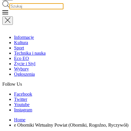
Informacje
Kultura
Sport
Technika i nauka
Eco EO
Życie i Styl
Wybory
Ogłoszenia
Follow Us
Facebook
Twitter
Youtube
Instagram
Home
e Oborniki Wirtualny Powiat (Oborniki, Rogoźno, Ryczywół)