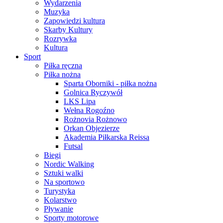
Wydarzenia
Muzyka
Zapowiedzi kultura
Skarby Kultury
Rozrywka
Kultura
Sport
Piłka ręczna
Piłka nożna
Sparta Oborniki - piłka nożna
Golnica Ryczywół
LKS Lipa
Wełna Rogoźno
Rożnovia Rożnowo
Orkan Objezierze
Akademia Piłkarska Reissa
Futsal
Biegi
Nordic Walking
Sztuki walki
Na sportowo
Turystyka
Kolarstwo
Pływanie
Sporty motorowe